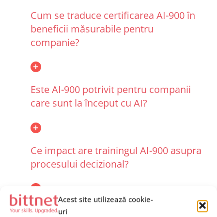
Cum se traduce certificarea AI-900 în
beneficii măsurabile pentru
companie?
Este AI-900 potrivit pentru companii
care sunt la început cu AI?
Ce impact are trainingul AI-900 asupra
procesului decizional?
Acest site utilizează cookie-
Ce rol are AI-900 în strategia de
uri