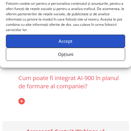
transformare digitală a unei
Folosim cookie-uri pentru a personaliza conținutul și anunțurile, pentru a
oferi funcții de rețele sociale și pentru a analiza traficul. De asemenea, le
companii?
oferim partenerilor de rețele sociale, de publicitate și de analize
informații cu privire la modul în care folosiți site-ul nostru. Aceștia le pot
combina cu alte informații oferite de dvs. sau culese în urma folosirii
serviciilor lor.
Este necesar background tehnic
Accept
pentru AI-900?
Opțiuni
Cum poate fi integrat AI-900 în planul
de formare al companiei?