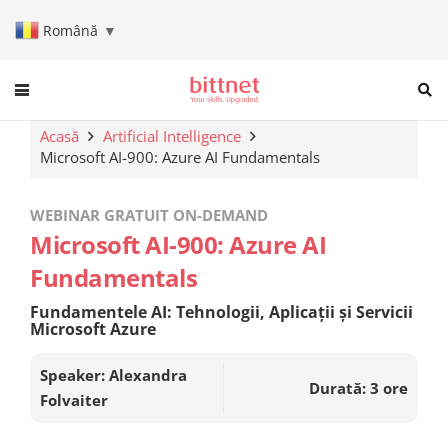
Română
▼
When autocomplete results are a
Acasă
Artificial Intelligence
Microsoft AI-900: Azure AI Fundamentals
WEBINAR GRATUIT ON-DEMAND
Microsoft AI-900: Azure AI
Fundamentals
Fundamentele AI: Tehnologii, Aplicații și Servicii
Microsoft Azure
Speaker: Alexandra
Durată:
3 ore
Folvaiter