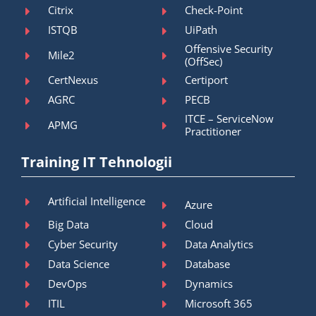
Citrix
Check-Point
ISTQB
UiPath
Offensive Security
Mile2
(OffSec)
CertNexus
Certiport
AGRC
PECB
ITCE – ServiceNow
APMG
Practitioner
Training IT Tehnologii
Artificial Intelligence
Azure
Big Data
Cloud
Cyber Security
Data Analytics
Data Science
Database
DevOps
Dynamics
ITIL
Microsoft 365