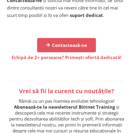
Contactează-ne
și solicită mai multe informații, iar unul
dintre consultanții noștri va reveni către tine în cel mai
scurt timp posibil și îți va oferi
suport dedicat
.
Contactează-ne
Echipă de 2+ persoane? Primești ofertă dedicată!
Vrei să fii la curent cu noutățile?
Rămâi cu un pas înaintea evoluției tehnologice!
Abonează-te la newsletterul Bittnet Training
și
descoperă cele mai recente instrumente și strategii
pentru dezvoltarea abilităților tech și soft. Prin abonarea
la newsletterul nostru, vei primi în premieră informații
despre cele mai noi cursuri și resurse educaționale în