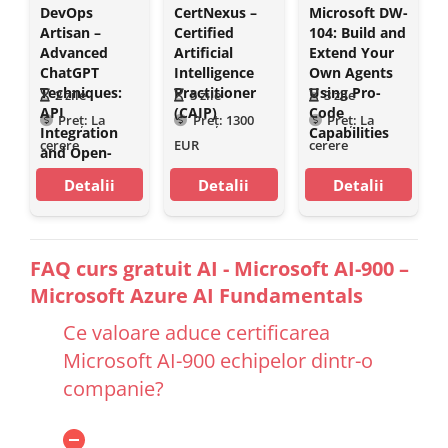
DevOps
CertNexus –
Microsoft DW-
Artisan –
Certified
104: Build and
Advanced
Artificial
Extend Your
ChatGPT
Intelligence
Own Agents
Techniques:
Practitioner
Using Pro-
2
zile
5
zile
3
zile
API
(CAIP)
Code
Preț:
La
Preț:
1300
Preț:
La
Integration
Capabilities
cerere
EUR
cerere
and Open-
Source
Detalii
Detalii
Detalii
Solutions
FAQ curs gratuit AI - Microsoft AI-900 –
Microsoft Azure AI Fundamentals
Ce valoare aduce certificarea
Microsoft AI-900 echipelor dintr-o
companie?