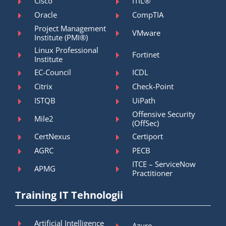
Cisco
ITIL®
Oracle
CompTIA
Project Management
VMware
Institute (PMI®)
Linux Professional
Fortinet
Institute
EC-Council
ICDL
Citrix
Check-Point
ISTQB
UiPath
Offensive Security
Mile2
(OffSec)
CertNexus
Certiport
AGRC
PECB
ITCE – ServiceNow
APMG
Practitioner
Training IT Tehnologii
Artificial Intelligence
Azure