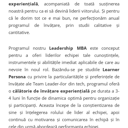
experiențială
, acompaniată de toată susținerea
noastră pentru ca ei să devină liderii viitorului. Și pentru
că le dorim tot ce e mai bun, ne perfecționăm anual
programul de învățare, prin studii calitative și
cantitative.
Programul nostru
Leadership MBA
este conceput
pentru a oferi liderilor echipei tale cunoștințele,
instrumentele și abilitățile imediat aplicabile de care au
nevoie în noul rol. Bazându-se pe studiile
Learner
Persona
cu privire la particularitățile și preferințele de
învățate ale Team Leader-ilor din tech, programul oferă
o
călătorie de învățare experiențială
pe durata a 3-
4 luni în funcție de dinamica optimă pentru organizație
și participanți. Aceasta începe de la conștientizarea de
sine și înțelegerea rolului de lider al echipei, apoi
continuă cu motivarea și comunicarea în echipă și în
cele din urmă abordează performanța echipei.