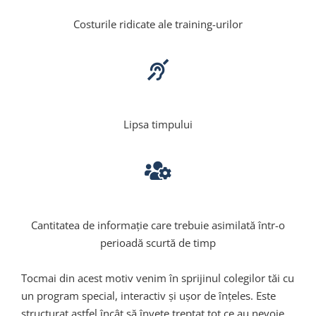
Costurile ridicate ale training-urilor
Lipsa timpului
Cantitatea de informație care trebuie asimilată într-o
perioadă scurtă de timp
Tocmai din acest motiv venim
în
sprijinul colegilor
tăi
cu
un program special, interactiv
și
ușor
de
înțeles
. Este
structurat astfel
încât
să
învețe
treptat tot ce au nevoie