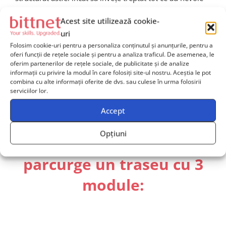
pentru a
reuși
să
își
coordoneze
echipa
spre succes.
Acest site utilizează cookie-
uri
Programul de învățare Equatorial este un program unic
Folosim cookie-uri pentru a personaliza conținutul și anunțurile, pentru a
în România, bazat pe principiile Agile Learning, care
oferi funcții de rețele sociale și pentru a analiza traficul. De asemenea, le
ajută liderii de echipă să treacă prin trei etape esențiale
oferim partenerilor de rețele sociale, de publicitate și de analize
informații cu privire la modul în care folosiți site-ul nostru. Aceștia le pot
de învățare iterativă: planificare, implementare
ș
i
combina cu alte informații oferite de dvs. sau culese în urma folosirii
adaptare, facilitând astfel transferul în practica curentă
serviciilor lor.
și îmbunătățirea modului de lucru în echipele lor de
Accept
tehnologie.
Opțiuni
Fiecare Tech Team Leader
parcurge un traseu cu 3
module: