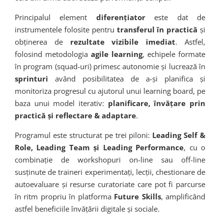
Principalul element
diferențiator
este dat de
instrumentele folosite pentru
transferul în practică
și
obținerea de
rezultate vizibile imediat
. Astfel,
folosind metodologia
agile learning
, echipele formate
în program (squad-uri) primesc autonomie și lucrează în
sprinturi
având posibilitatea de a-și planifica și
monitoriza progresul cu ajutorul unui learning board, pe
baza unui model iterativ:
planificare, învățare prin
practică și reflectare & adaptare
.
Programul este structurat pe trei piloni:
Leading Self &
Role, Leading Team și Leading Performance
, cu o
combinație de workshopuri on-line sau off-line
susținute de traineri experimentați, lecții, chestionare de
autoevaluare și resurse curatoriate care pot fi parcurse
în ritm propriu în platforma
Future Skills
, amplificând
astfel beneficiile învățării digitale și sociale.