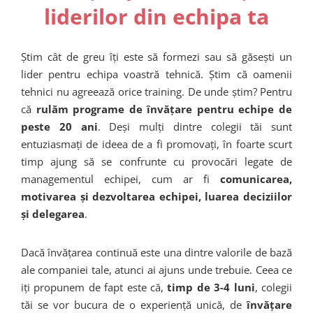
liderilor din echipa ta
Știm cât de greu îți este să formezi sau să găsești un
lider pentru echipa voastră tehnică. Știm că oamenii
tehnici nu agreează orice training. De unde știm? Pentru
că
rulăm programe de învățare pentru echipe de
peste 20 ani
. Deși mulți dintre colegii tăi sunt
entuziasmați de ideea de a fi promovați, în foarte scurt
timp ajung să se confrunte cu provocări legate de
managementul echipei, cum ar fi
comunicarea,
motivarea și dezvoltarea echipei, luarea deciziilor
și delegarea
.
Dacă învățarea continuă este una dintre valorile de bază
ale companiei tale, atunci ai ajuns unde trebuie. Ceea ce
iți propunem de fapt este că,
timp de 3-4 luni
, colegii
tăi se vor bucura de o experiență unică, de
învățare