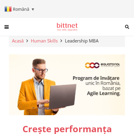
Română
▼
When autocomplete results are a
Acasă
Human Skills
Leadership MBA
Crește performanța