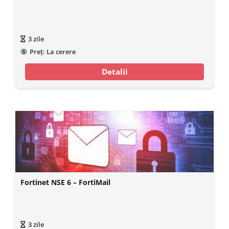
3
zile
Preț:
La cerere
Detalii
Fortinet NSE 6 – FortiMail
3
zile