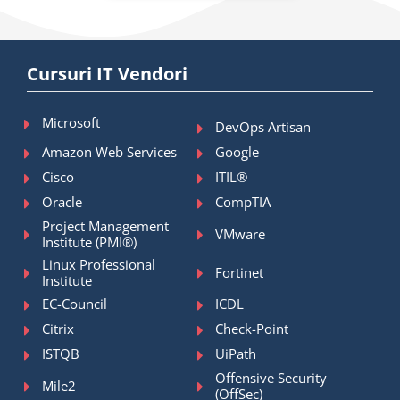
Cursuri IT Vendori
Microsoft
DevOps Artisan
Amazon Web Services
Google
Cisco
ITIL®
Oracle
CompTIA
Project Management
VMware
Institute (PMI®)
Linux Professional
Fortinet
Institute
EC-Council
ICDL
Citrix
Check-Point
ISTQB
UiPath
Offensive Security
Mile2
(OffSec)