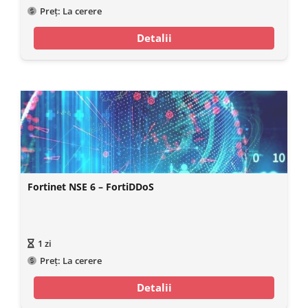
Preț:
La cerere
Detalii
Fortinet NSE 6 – FortiDDoS
1
zi
Preț:
La cerere
Detalii