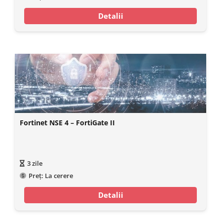
Detalii
Fortinet NSE 4 – FortiGate II
3
zile
Preț:
La cerere
Detalii