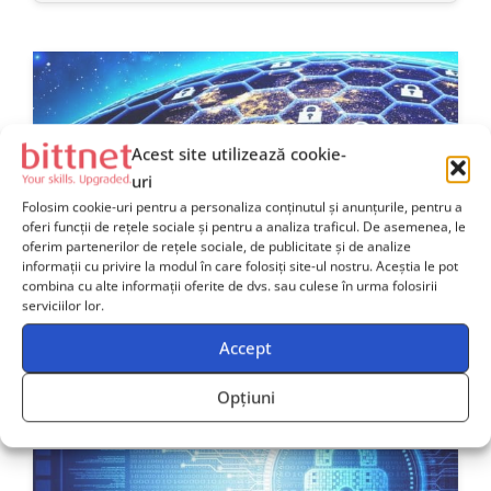
Acest site utilizează cookie-
uri
Fortinet NSE 6 – FortiADC for D Series Models
Folosim cookie-uri pentru a personaliza conținutul și anunțurile, pentru a
oferi funcții de rețele sociale și pentru a analiza traficul. De asemenea, le
oferim partenerilor de rețele sociale, de publicitate și de analize
informații cu privire la modul în care folosiți site-ul nostru. Aceștia le pot
combina cu alte informații oferite de dvs. sau culese în urma folosirii
1
zi
serviciilor lor.
Preț:
La cerere
Accept
Detalii
Opțiuni