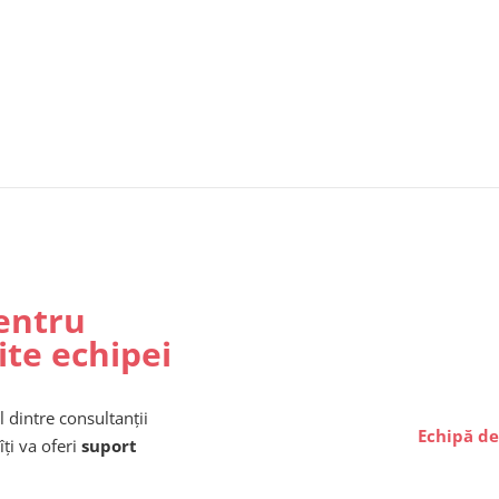
entru
ite echipei
l dintre consultanții
Echipă de
îți va oferi
suport