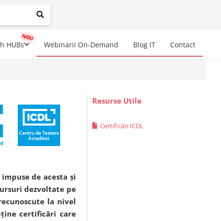
mplete results are available use up and down arrows to review a
ch HUBs
Webinarii On-Demand
Blog IT
Contact
Resurse Utile
Certificări ICDL
e impuse de acesta și
cursuri dezvoltate pe
 recunoscute la nivel
ține certificări care