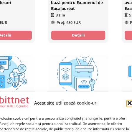
fesori
bază pentru Examenul de
ava
Bacalaureat
Exa
3
zile
5
 EUR
Preț:
480 EUR
P
Detalii
Detalii
urity: Protecția
ICDL AVANSAT:
ICD
Acest site utilizează cookie-uri
a Informațiilor
Perfecționarea Abilităților
Dig
tală
Digitale
Pro
Folosim cookie-uri pentru a personaliza conținutul și anunțurile, pentru a oferi
1
zi
5
funcții de rețele sociale și pentru a analiza traficul. De asemenea, le oferim
 EUR
Preț:
220 EUR
P
partenerilor de rețele sociale, de publicitate și de analize informații cu privire la