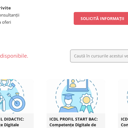
ivite
onsultanții
SOLICITĂ INFORMAȚII
a oferi
disponibile.
IL DIDACTIC:
ICDL PROFIL START BAC:
ICD
 Digitale
Competențe Digitale de
Com