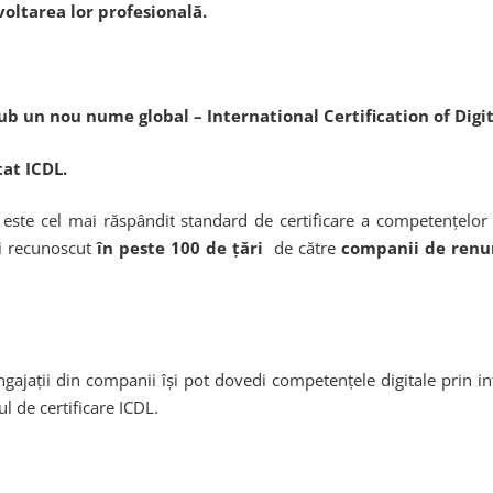
oltarea lor profesională.
 sub un nou nume global – International Certification of Dig
tat ICDL.
–
este cel mai răspândit standard de certificare a competențelor 
 şi recunoscut
în peste 100 de țări
de către
companii de ren
u angajații din companii își pot dovedi competențele digitale prin in
l de certificare ICDL.