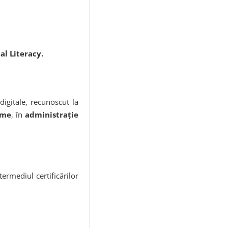
ital Literacy.
digitale, recunoscut la
ume
, în
administraţie
termediul certificărilor