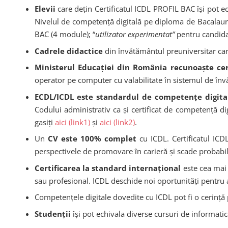
Elevii
care dețin Certificatul
ICDL PROFIL BAC
își pot 
Nivelul de competenţă digitală pe diploma de Bacalaurea
BAC (4 module); “
utilizator experimentat”
pentru candidaţ
Cadrele didactice
din învătământul preuniversitar care
Ministerul Educației din România recunoaște cer
operator pe computer cu valabilitate în sistemul de înv
ECDL/ICDL este standardul de competențe digital
Codului administrativ ca și certificat de competență d
gasiți
aici (link1)
și
aici (link2)
.
Un
CV este 100% complet
cu ICDL. Certificatul IC
perspectivele de promovare în carieră și scade probabili
Certificarea la standard internaţional
este cea mai 
sau profesional. ICDL deschide noi oportunităţi pentru
Competenţele digitale dovedite cu ICDL pot fi o cerinţă 
Studenții
își pot echivala diverse cursuri de informatică