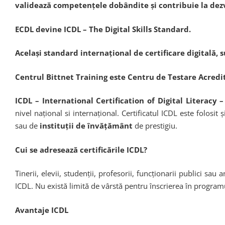
validează competențele dobândite și contribuie la dezv
ECDL devine ICDL – The Digital Skills Standard.
Același standard internațional de certificare digitală,
Centrul Bittnet Training este Centru de Testare Acredi
ICDL – International Certification of Digital Literacy 
nivel național si internaţional. Certificatul ICDL este folosit
sau de
instituţii de învăţământ
de prestigiu.
Cui se adresează certificările ICDL?
Tinerii, elevii, studenții, profesorii, funcționarii publici sa
ICDL. Nu există limită de vârstă pentru înscrierea în programu
Avantaje ICDL