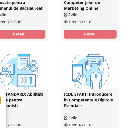
nsate pentru
Competențelor de
menul de Bacalaureat
Marketing Online
zile
2
zile
reț:
700 EUR
Preț:
300 EUR
Detalii
Detalii
L STANDARD: Abilități
ICDL START: Introducere
itale pentru
în Competențele Digitale
fesioniști
Esențiale
zile
3
zile
reț:
730 EUR
Preț:
480 EUR