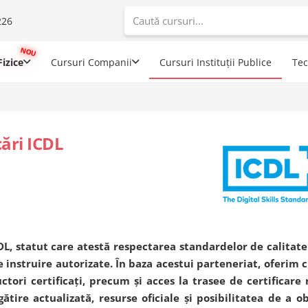
226
When autoco
izice
Cursuri Companii
Cursuri Instituții Publice
Te
cări ICDL
CDL, statut care atestă respectarea standardelor de calitat
 instruire autorizate. În baza acestui parteneriat, oferim 
ctori certificați, precum și acces la trasee de certificare
ătire actualizată, resurse oficiale și posibilitatea de a ob