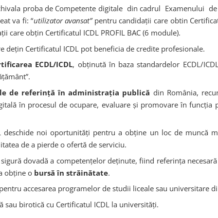
echivala proba de Competente digitale din cadrul Examenului de
t va fi: “
utilizator avansat”
pentru candidaţii care obtin Certific
ii care obțin Certificatul ICDL PROFIL BAC (6 module).
 dețin Certificatul ICDL pot beneficia de credite profesionale.
tificarea ECDL/ICDL
, obținută în baza standardelor ECDL/ICDL
ățământ”.
e de referință în administrația publică
din România, recun
igitală în procesul de ocupare, evaluare și promovare în funcția 
DL deschide noi oportunităţi pentru a obţine un loc de muncă 
tatea de a pierde o ofertă de serviciu.
sigură dovadă a competenţelor deţinute, fiind referinţa necesară
 a obţine o
bursă în străinătate
.
pentru accesarea programelor de studii liceale sau universitare din
 sau birotică cu Certificatul ICDL la universități.