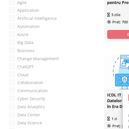
pentru Pro
Agile
Application
5
zile
Artificial Intelligence
Preț:
700
Automation
Azure
Big Data
Business
Change Management
ChatGPT
Cloud
Collaboration
Communication
ICDL IT Sec
Cyber Security
Datelor și 
în Era Digi
Data Analytics
Data Center
1
zi
Data Science
Preț:
220