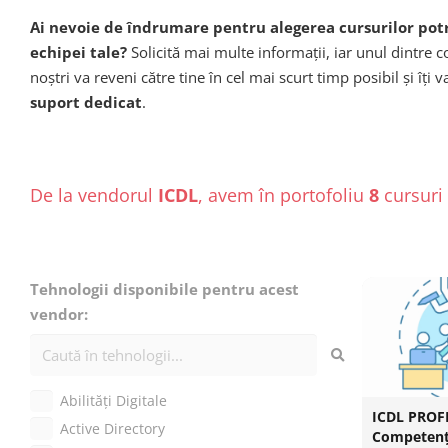
Ai nevoie de îndrumare pentru alegerea cursurilor potr
echipei tale?
Solicită mai multe informații, iar unul dintre c
noștri va reveni către tine în cel mai scurt timp posibil și îți v
suport dedicat
.
De la vendorul
ICDL
, avem în portofoliu
8
cursuri 
Tehnologii disponibile pentru acest
vendor:
Abilități Digitale
ICDL PROF
Active Directory
Competențe