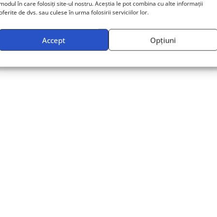
modul în care folosiți site-ul nostru. Aceștia le pot combina cu alte informații
oferite de dvs. sau culese în urma folosirii serviciilor lor.
Detalii
Detalii
Accept
Opțiuni