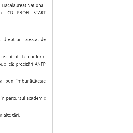
 Bacalaureat Naţional.
atul ICDL PROFIL START
, drept un “atestat de
oscut oficial conform
publică; precizări ANFP
mai bun, îmbunătăţește
 în parcursul academic
 alte ţări.