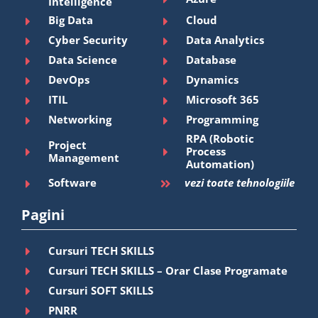
Intelligence
Big Data
Cloud
Cyber Security
Data Analytics
Data Science
Database
DevOps
Dynamics
ITIL
Microsoft 365
Networking
Programming
RPA (Robotic
Project
Process
Management
Automation)
Software
vezi toate tehnologiile
Pagini
Cursuri TECH SKILLS
Cursuri TECH SKILLS – Orar Clase Programate
Cursuri SOFT SKILLS
PNRR