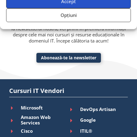
Accept
Rămâi cu un pas înaintea evoluției tehnologice!
Abonează-te la newsletterul Bittnet Training
și
Opțiuni
descoperă cele mai recente instrumente și strategii
pentru dezvoltarea abilităților tech și soft. Prin abonarea
la newsletterul nostru, vei primi în premieră informații
despre cele mai noi cursuri și resurse educaționale în
domeniul IT. Începe călătoria ta acum!
Abonează-te la newsletter
Cursuri IT Vendori
Microsoft
DevOps Artisan
Amazon Web
Google
Services
Cisco
ITIL®