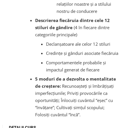
relațiilor noastre și a stilului
nostru de conducere
Descrierea fiecăruia dintre cele 12
stiluri de gândire
(4 în fiecare dintre
categoriile principale)
Declanșatoare ale celor 12 stiluri
Credințe și gânduri asociate fiecăruia
Comportamentele probabile și
impactul generat de fiecare
5 moduri de a dezvolta o mentalitate
de creștere:
Recunoașteți și îmbrățișați
imperfecțiunile; Priviți provocările ca
oportunități; Înlocuiți cuvântul “eșec” cu
“învățare”; Cultivați simțul scopului;
Folosiți cuvântul “încă”.
DETALII CURS