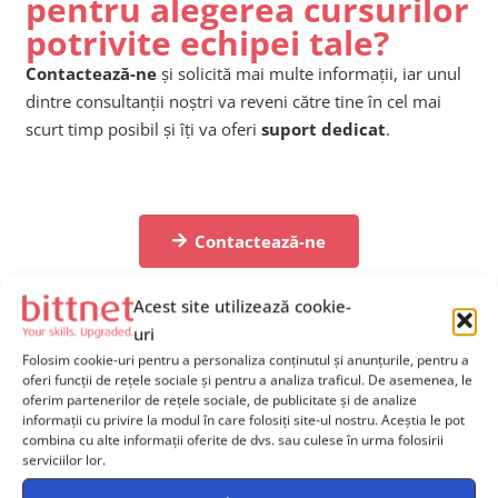
pentru alegerea cursurilor
potrivite echipei tale?
Contactează-ne
și solicită mai multe informații, iar unul
dintre consultanții noștri va reveni către tine în cel mai
scurt timp posibil și îți va oferi
suport dedicat
.
Contactează-ne
Echipă de 2+ persoane? Primești ofertă dedicată!
Acest site utilizează cookie-
uri
Folosim cookie-uri pentru a personaliza conținutul și anunțurile, pentru a
oferi funcții de rețele sociale și pentru a analiza traficul. De asemenea, le
oferim partenerilor de rețele sociale, de publicitate și de analize
Vrei să fii la curent cu
informații cu privire la modul în care folosiți site-ul nostru. Aceștia le pot
combina cu alte informații oferite de dvs. sau culese în urma folosirii
noutățile?
serviciilor lor.