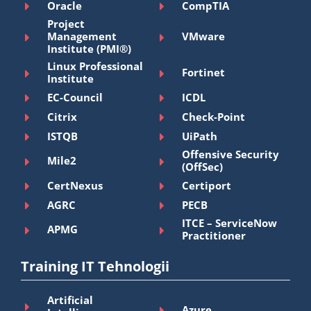
Oracle
CompTIA
Project
Management
VMware
Institute (PMI®)
Linux Professional
Fortinet
Institute
EC-Council
ICDL
Citrix
Check-Point
ISTQB
UiPath
Offensive Security
Mile2
(OffSec)
CertNexus
Certiport
AGRC
PECB
ITCE – ServiceNow
APMG
Practitioner
Training IT Tehnologii
Artificial
Azure