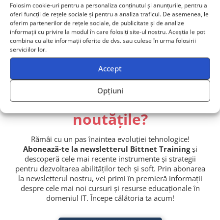
Folosim cookie-uri pentru a personaliza conținutul și anunțurile, pentru a
oferi funcții de rețele sociale și pentru a analiza traficul. De asemenea, le
Contactează-ne
oferim partenerilor de rețele sociale, de publicitate și de analize
informații cu privire la modul în care folosiți site-ul nostru. Aceștia le pot
Echipă de 2+ persoane? Primești ofertă dedicată!
combina cu alte informații oferite de dvs. sau culese în urma folosirii
serviciilor lor.
Accept
Opțiuni
Vrei să fii la curent cu
noutățile?
Rămâi cu un pas înaintea evoluției tehnologice!
Abonează-te la newsletterul Bittnet Training
și
descoperă cele mai recente instrumente și strategii
pentru dezvoltarea abilităților tech și soft. Prin abonarea
la newsletterul nostru, vei primi în premieră informații
despre cele mai noi cursuri și resurse educaționale în
domeniul IT. Începe călătoria ta acum!