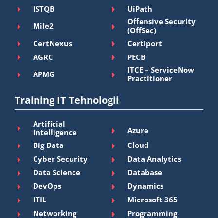
ISTQB
UiPath
Offensive Security
Mile2
(OffSec)
CertNexus
Certiport
AGRC
PECB
ITCE – ServiceNow
APMG
Practitioner
Training IT Tehnologii
Artificial
Azure
Intelligence
Big Data
Cloud
Cyber Security
Data Analytics
Data Science
Database
DevOps
Dynamics
ITIL
Microsoft 365
Networking
Programming