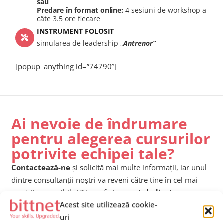
sau
Predare în format online:
4 sesiuni de workshop a
câte 3.5 ore fiecare
INSTRUMENT FOLOSIT
simularea de leadership „
Antrenor”
[popup_anything id=”74790″]
Ai nevoie de îndrumare
pentru alegerea cursurilor
potrivite echipei tale?
Contactează-ne
și solicită mai multe informații, iar unul
dintre consultanții noștri va reveni către tine în cel mai
scurt timp posibil și îți va oferi
suport dedicat
.
Acest site utilizează cookie-
uri