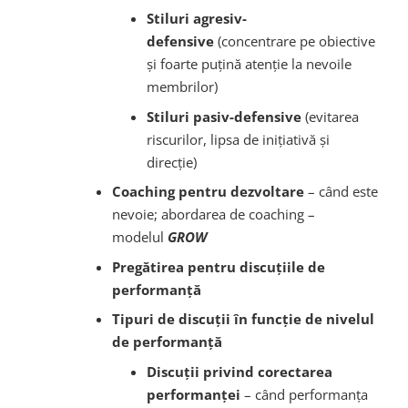
Stiluri agresiv-
defensive
(concentrare pe obiective
și foarte puțină atenție la nevoile
membrilor)
Stiluri pasiv-defensive
(evitarea
riscurilor, lipsa de inițiativă și
direcție)
Coaching pentru dezvoltare
– când este
nevoie; abordarea de coaching –
modelul
GROW
Pregătirea pentru discuțiile de
performanță
Tipuri de discuții în funcție de nivelul
de performanță
Discuții privind corectarea
performanței
– când performanța