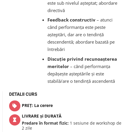
este sub nivelul așteptat; abordare
directivă
Feedback constructiv
– atunci
când performanța este peste
așteptări, dar are o tendință
descendentă; abordare bazată pe
întrebări
Discuție privind recunoașterea
meritelor
– când performanța
depășește așteptările și este
stabilă/are o tendință ascendentă
DETALII CURS
PREȚ: La cerere
LIVRARE și DURATĂ
Predare în format fizic:
1 sesiune de workshop de
2 zile