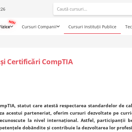
226
When autoco
izice
Cursuri Companii
Cursuri Instituții Publice
Te
i Certificări CompTIA
ompTIA, statut care atestă respectarea standardelor de ca
a acestui parteneriat, oferim cursuri dezvoltate pe curri
ecunoscute la nivel internațional. Astfel, participanții b
mpetențele dobândite și contribuie la dezvoltarea lor profes