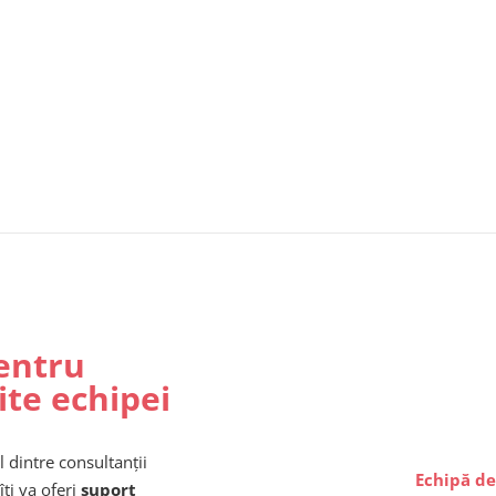
entru
ite echipei
l dintre consultanții
Echipă de
îți va oferi
suport