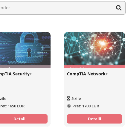
pTIA Security+
CompTIA Network+
zile
5
zile
reț:
1650 EUR
Preț:
1700 EUR
Detalii
Detalii