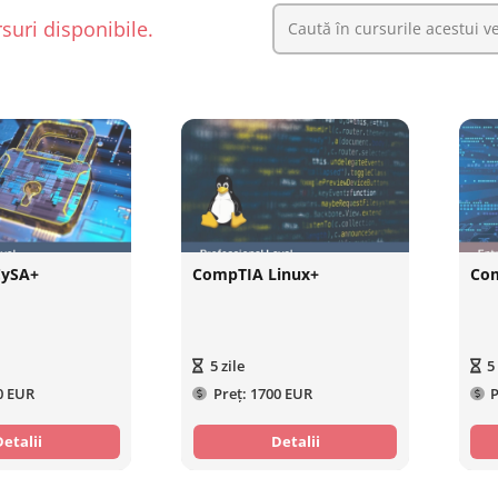
suri disponibile.
CySA+
CompTIA Linux+
Com
5
zile
5
0 EUR
Preț:
1700 EUR
P
Detalii
Detalii