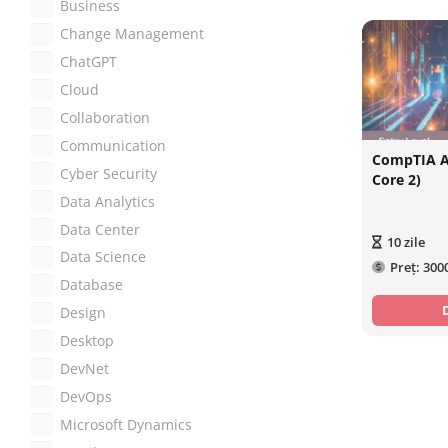
Business
Change Management
ChatGPT
Cloud
Collaboration
Communication
CompTIA A+
Cyber Security
Core 2)
Data Analytics
Data Center
10
zile
Data Science
Preț:
300
Database
Design
Desktop
DevNet
DevOps
Microsoft Dynamics