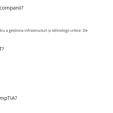
i companii?
 a gestiona infrastructuri și tehnologii critice. De
T?
CompTIA?