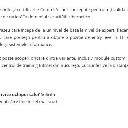
urile și certificarile CompTIA sunt concepute pentru a-ți valida c
e de carieră în domeniul securității cibernetice.
raseu care începe de la un nivel de bază la nivel de expert, fieca
care pornești pentru a obține o poziție de entry-level în IT. Pri
le și sistemele informatice.
net poate acoperi oricare dintre variante, inclusiv module custom, 
n centrul de training Bittnet din București. Cursurile live la distanț
ivite echipei tale?
Solicită
eni către tine în cel mai scurt