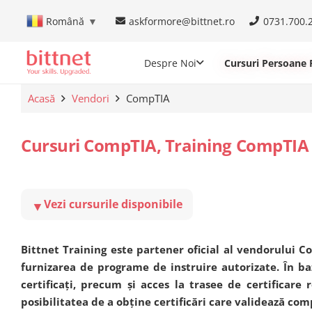
askformore@bittnet.ro
0731.700.
Română
▼
Despre Noi
Cursuri Persoane F
Acasă
Vendori
CompTIA
Cursuri CompTIA, Training CompTIA ș
Vezi cursurile disponibile
▼
Bittnet Training este partener oficial al vendorului C
furnizarea de programe de instruire autorizate. În baz
certificați, precum și acces la trasee de certificare r
posibilitatea de a obține certificări care validează co