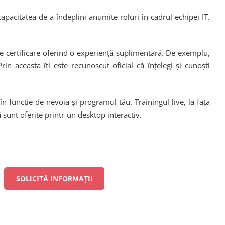
apacitatea de a îndeplini anumite roluri în cadrul echipei IT.
re certificare oferind o experiență suplimentară. De exemplu,
n aceasta îți este recunoscut oficial că înțelegi și cunoști
în funcție de nevoia și programul tău. Trainingul live, la fața
ă sunt oferite printr-un desktop interactiv.
SOLICITĂ INFORMAȚII