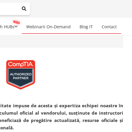
mplete results are available use up and down arrows to review a
ch HUBs
Webinarii On-Demand
Blog IT
Contact
litate impuse de acesta și expertiza echipei noastre în
culumul oficial al vendorului, susținute de instructori
eneficiază de pregătire actualizată, resurse oficiale și
ională.