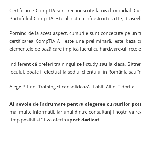
Certificarile CompTIA sunt recunoscute la nivel mondial. Curs
Portofoliul CompTIA este aliniat cu infrastructura IT și traseel
Pornind de la acest aspect, cursurile sunt concepute pe un t
certificarea CompTIA A+ este una preliminară, este baza cu 
elementele de bază care implică lucrul cu hardware-ul, rețele
Indiferent că preferi trainingul self-study sau la clasă, Bitt
locului, poate fi efectuat la sediul clientului în România sau î
Alege Bittnet Training și consolidează-ți abilitățile IT dorite!
Ai nevoie de îndrumare pentru alegerea cursurilor potr
mai multe informații, iar unul dintre consultanții noștri va rev
timp posibil și îți va oferi
suport dedicat
.