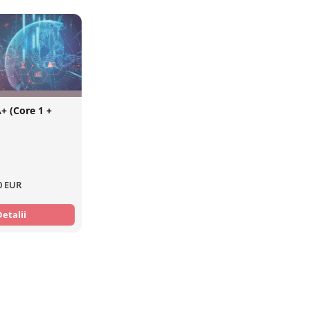
 (Core 1 +
0 EUR
Detalii