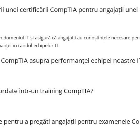
rii unei certificării CompTIA pentru angajații une
domeniul IT și asigură că angajații au cunoștințele necesare pentru
anței în rândul echipelor IT.
 CompTIA asupra performanței echipei noastre I
bordate într-un training CompTIA?
te pentru a pregăti angajații pentru examenele 