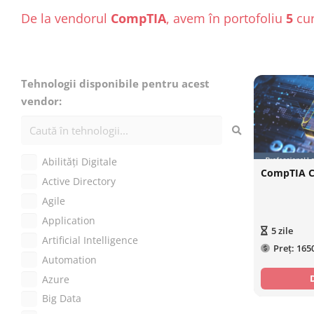
De la vendorul
CompTIA
, avem în portofoliu
5
cur
Tehnologii disponibile pentru acest
vendor:
Abilități Digitale
CompTIA 
Active Directory
Agile
Application
5
zile
Artificial Intelligence
Preț:
165
Automation
Azure
Big Data