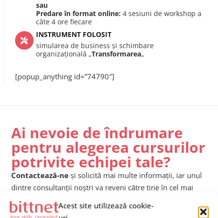
sau
Predare în format online:
4 sesiuni de workshop a
câte 4 ore fiecare
INSTRUMENT FOLOSIT
simularea de business și schimbare
organizațională „
Transformarea
„
[popup_anything id=”74790″]
Ai nevoie de îndrumare
pentru alegerea cursurilor
potrivite echipei tale?
Contactează-ne
și solicită mai multe informații, iar unul
dintre consultanții noștri va reveni către tine în cel mai
scurt timp posibil și îți va oferi
suport dedicat
.
Acest site utilizează cookie-
uri