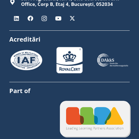
Office, Corp B, Etaj 4, București, 052034
Acreditări
Part of