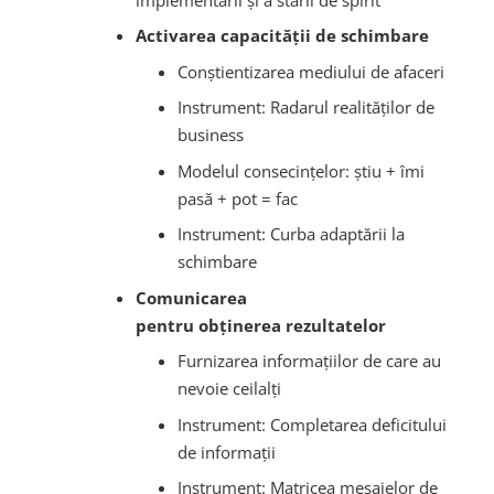
A
ctivarea capacității de schimbare
Conștientizarea mediului de afaceri
Instrument: Radarul realităților de
business
Modelul consecințelor: știu + îmi
pasă + pot = fac
Instrument: Curba adaptării la
schimbare
Comunicarea
pentru
obținerea
rezultate
lor
Furnizarea informațiilor de care au
nevoie ceilalți
Instrument: Completarea deficitului
de informații
Instrument: Matricea mesajelor de