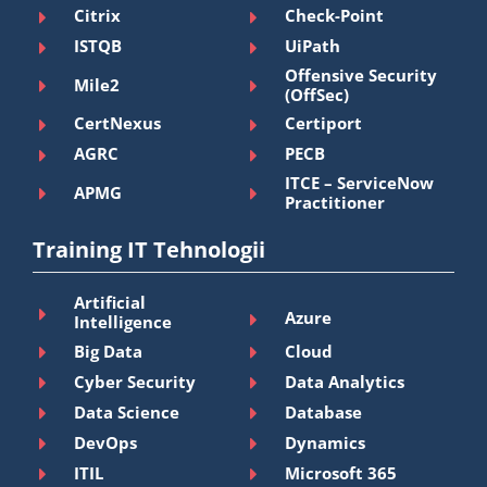
Citrix
Check-Point
ISTQB
UiPath
Offensive Security
Mile2
(OffSec)
CertNexus
Certiport
AGRC
PECB
ITCE – ServiceNow
APMG
Practitioner
Training IT Tehnologii
Artificial
Azure
Intelligence
Big Data
Cloud
Cyber Security
Data Analytics
Data Science
Database
DevOps
Dynamics
ITIL
Microsoft 365