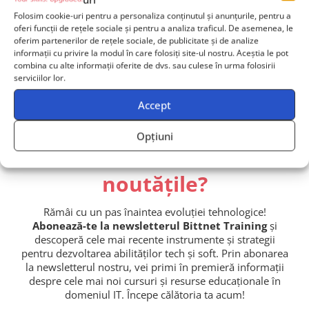
Folosim cookie-uri pentru a personaliza conținutul și anunțurile, pentru a
oferi funcții de rețele sociale și pentru a analiza traficul. De asemenea, le
oferim partenerilor de rețele sociale, de publicitate și de analize
Contactează-ne
informații cu privire la modul în care folosiți site-ul nostru. Aceștia le pot
combina cu alte informații oferite de dvs. sau culese în urma folosirii
Echipă de 2+ persoane? Primești ofertă dedicată!
serviciilor lor.
Accept
Opțiuni
Vrei să fii la curent cu
noutățile?
Rămâi cu un pas înaintea evoluției tehnologice!
Abonează-te la newsletterul Bittnet Training
și
descoperă cele mai recente instrumente și strategii
pentru dezvoltarea abilităților tech și soft. Prin abonarea
la newsletterul nostru, vei primi în premieră informații
despre cele mai noi cursuri și resurse educaționale în
domeniul IT. Începe călătoria ta acum!