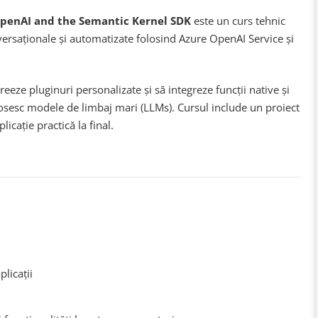
 OpenAI and the Semantic Kernel SDK
este un curs tehnic
nversaționale și automatizate folosind Azure OpenAI Service și
reeze pluginuri personalizate și să integreze funcții native și
folosesc modele de limbaj mari (LLMs). Cursul include un proiect
icație practică la final.
licații