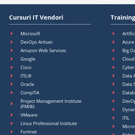
Cursuri IT Vendori
Training
Microsoft
Artific
DevOps Artisan
Azure
Amazon Web Services
Big D
Google
Cloud
Cisco
Cyber
ITIL®
Data A
Oracle
Data 
CompTIA
Datab
Project Management Institute
DevO
(PMI®)
Dyna
VMware
ITIL
Linux Professional Institute
Micro
Fortinet
Netwo