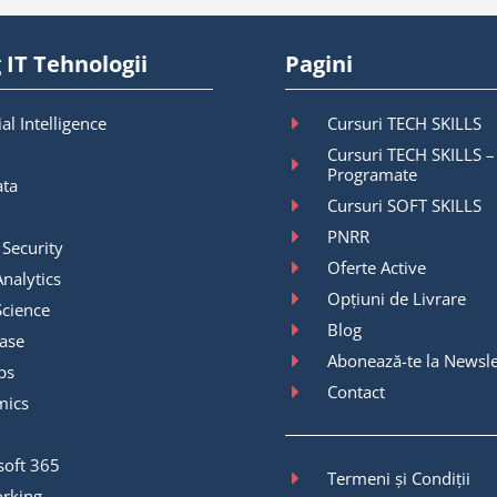
 IT Tehnologii
Pagini
ial Intelligence
Cursuri TECH SKILLS
Cursuri TECH SKILLS –
Programate
ata
Cursuri SOFT SKILLS
PNRR
 Security
Oferte Active
nalytics
Opțiuni de Livrare
Science
Blog
ase
Abonează-te la Newsle
ps
Contact
mics
soft 365
Termeni și Condiții
rking