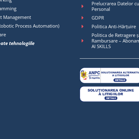
Prelucrarea Datelor cu
ramming
Personal
ct Management
GDPR
Robotic Process Automation)
Politica Anti-Hărțuire
are
Politica de Retragere ș
Rambursare – Abonam
oate tehnologiile
AI SKILLS