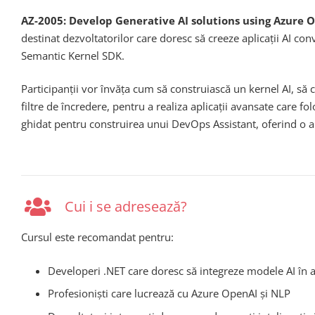
AZ-2005: Develop Generative AI solutions using Azure
destinat dezvoltatorilor care doresc să creeze aplicații AI co
Semantic Kernel SDK.
Participanții vor învăța cum să construiască un kernel AI, să c
filtre de încredere, pentru a realiza aplicații avansate care 
ghidat pentru construirea unui DevOps Assistant, oferind o apl
Cui i se adresează?
Cursul este recomandat pentru:
Developeri .NET care doresc să integreze modele AI în ap
Profesioniști care lucrează cu Azure OpenAI și NLP