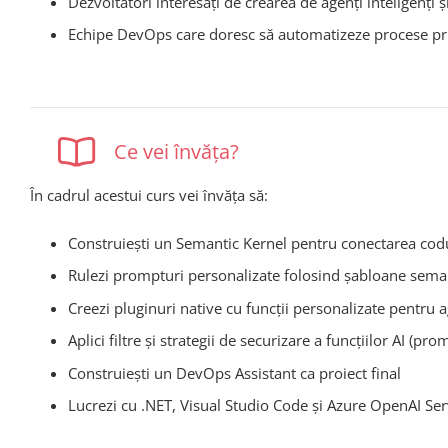
Dezvoltatori interesați de crearea de agenți inteligenți 
Echipe DevOps care doresc să automatizeze procese pri
Ce vei învăța?
În cadrul acestui curs vei învăța să:
Construiești un Semantic Kernel pentru conectarea cod
Rulezi prompturi personalizate folosind șabloane sema
Creezi pluginuri native cu funcții personalizate pentru a
Aplici filtre și strategii de securizare a funcțiilor AI (pr
Construiești un DevOps Assistant ca proiect final
Lucrezi cu .NET, Visual Studio Code și Azure OpenAI Ser