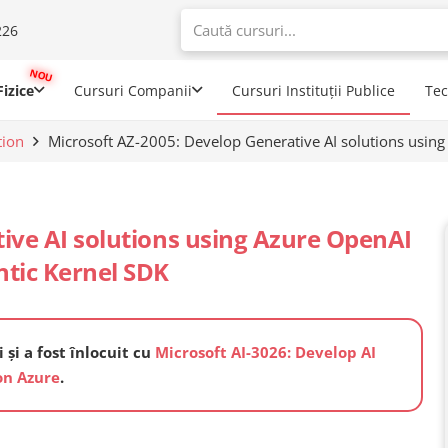
226
When autoco
izice
Cursuri Companii
Cursuri Instituții Publice
Te
tion
Microsoft AZ-2005: Develop Generative AI solutions usin
ive AI solutions using Azure OpenAI
tic Kernel SDK
 și a fost înlocuit cu
Microsoft AI-3026: Develop AI
on Azure
.