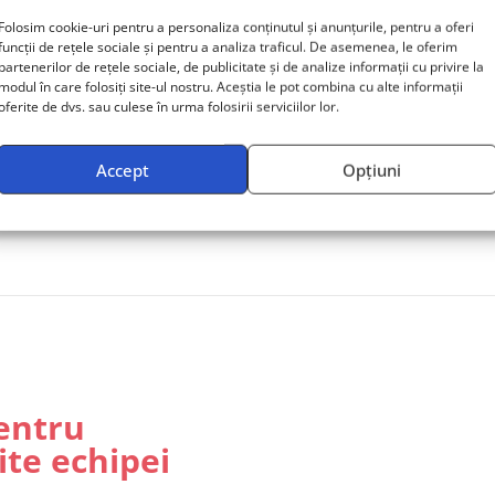
Folosim cookie-uri pentru a personaliza conținutul și anunțurile, pentru a oferi
funcții de rețele sociale și pentru a analiza traficul. De asemenea, le oferim
Programe de certificare
partenerilor de rețele sociale, de publicitate și de analize informații cu privire la
modul în care folosiți site-ul nostru. Aceștia le pot combina cu alte informații
Nu sunt programe de certificare în acest moment.
oferite de dvs. sau culese în urma folosirii serviciilor lor.
Accept
Opțiuni
entru
ite echipei