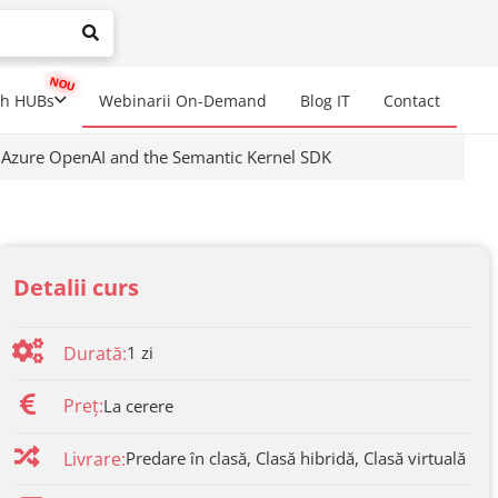
mplete results are available use up and down arrows to review a
ch HUBs
Webinarii On-Demand
Blog IT
Contact
g Azure OpenAI and the Semantic Kernel SDK
Detalii curs
Durată:
1 zi
Preț:
La cerere
Livrare:
Predare în clasă, Clasă hibridă, Clasă virtuală