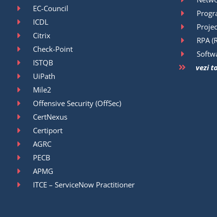
EC-Council
Prog
ICDL
Proje
Citrix
RPA (
Check-Point
Softw
ISTQB
vezi t
UiPath
Mile2
Offensive Security (OffSec)
CertNexus
Certiport
AGRC
PECB
APMG
ITCE – ServiceNow Practitioner