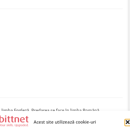
n limba Engleză. Predarea se face în limba Română.
Acest site utilizează cookie-uri
da cursului