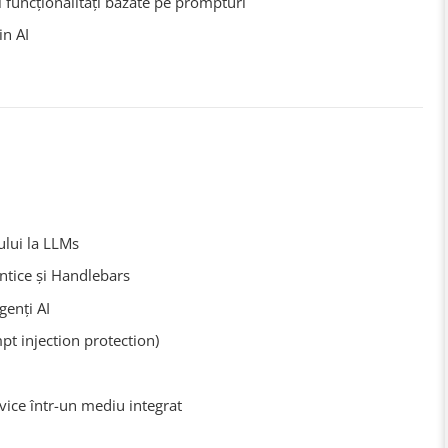
și funcționalități bazate pe prompturi
n AI
ului la LLMs
ntice și Handlebars
genți AI
ompt injection protection)
vice într-un mediu integrat