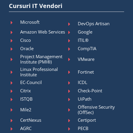
Cursuri IT Vendori
Microsoft
DevOps Artisan
Amazon Web Services
Google
Cisco
ITIL®
Oracle
CompTIA
Project Management
VMware
Institute (PMI®)
Linux Professional
Fortinet
Institute
EC-Council
ICDL
Citrix
Check-Point
ISTQB
UiPath
Offensive Security
Mile2
(OffSec)
CertNexus
Certiport
AGRC
PECB