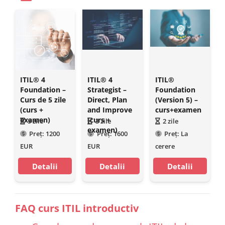
ITIL® 4
ITIL® 4
ITIL®
Foundation –
Strategist –
Foundation
Curs de 5 zile
Direct, Plan
(Version 5) –
(curs +
and Improve
curs+examen
examen)
(curs +
5
zile
3
zile
2
zile
examen)
Preț:
1200
Preț:
1600
Preț:
La
EUR
EUR
cerere
Detalii
Detalii
Detalii
FAQ curs ITIL introductiv