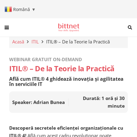
Română
▼
When autocomplete results are a
Acasă
ITIL
ITIL® – De la Teorie la Practică
WEBINAR GRATUIT ON-DEMAND
ITIL® – De la Teorie la Practică
Află cum ITIL® 4 ghidează inovația și agilitatea
în serviciile IT
Durată:
1 oră și 30
Speaker: Adrian Bunea
minute
Descoperă secretele eficienței organizaționale cu
ITIL® 4!
Află cum acest cadru revoluționar poate