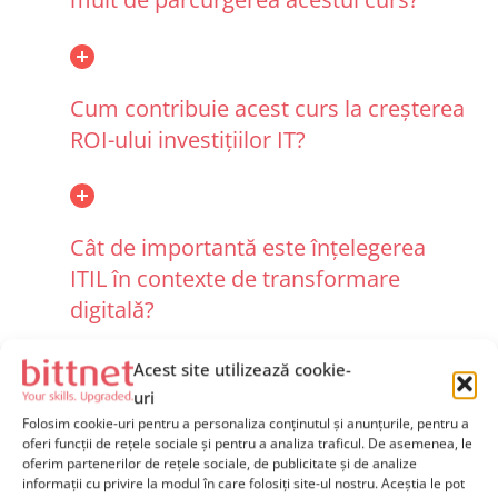
Cum contribuie acest curs la creșterea
ROI-ului investițiilor IT?
Cât de importantă este înțelegerea
ITIL în contexte de transformare
digitală?
Acest site utilizează cookie-
uri
Ce tipuri de instrumente sau resurse
Folosim cookie-uri pentru a personaliza conținutul și anunțurile, pentru a
oferi funcții de rețele sociale și pentru a analiza traficul. De asemenea, le
sunt prezentate în cadrul acestui curs
oferim partenerilor de rețele sociale, de publicitate și de analize
ITIL introductiv?
informații cu privire la modul în care folosiți site-ul nostru. Aceștia le pot