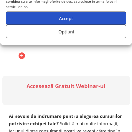
combina cu alte informații oferite de dvs. sau culese în urma folosirii
serviciilor lor.
Accept
Cum poate fi integrat acest curs în
planul de dezvoltare profesională al
Opțiuni
echipei IT?
Accesează Gratuit Webinar-ul
Ai nevoie de îndrumare pentru alegerea cursurilor
potrivite echipei tale?
Solicită mai multe informații,
iar unul dintre consultanții noștri va reveni către tine în