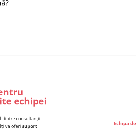
nă?
entru
ite echipei
l dintre consultanții
Echipă de
îți va oferi
suport