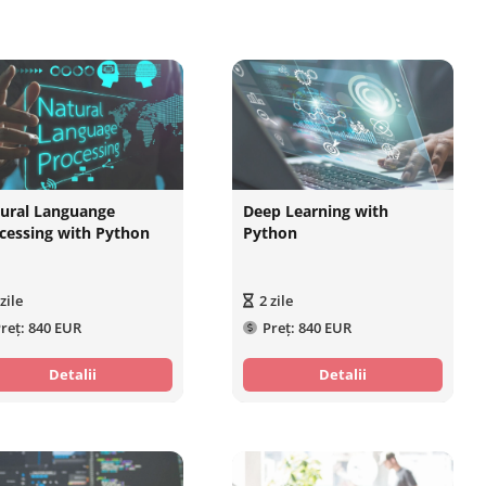
ural Languange
Deep Learning with
cessing with Python
Python
zile
2
zile
reț:
840 EUR
Preț:
840 EUR
Detalii
Detalii