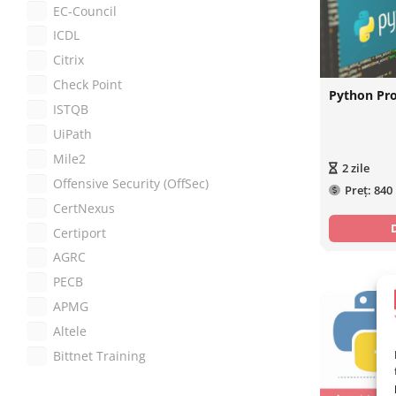
EC-Council
ICDL
Citrix
Check Point
Python Pr
ISTQB
UiPath
Mile2
2
zile
Offensive Security (OffSec)
Preț:
840
CertNexus
Certiport
AGRC
PECB
APMG
Altele
Bittnet Training