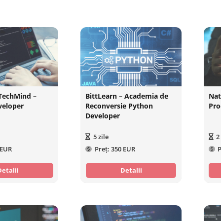
TechMind –
BittLearn – Academia de
Nat
veloper
Reconversie Python
Pro
Developer
5
zile
2
 EUR
Preț:
350 EUR
P
Detalii
Detalii