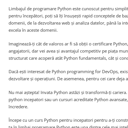
Limbajul de programare Python este cunoscut pentru simplitate
pentru începători, poți să îți însușești rapid conceptele de 
domenii, de la dezvoltarea web și analiza datelor, până la int
excela în aceste domenii.
Imaginează-ți cât de valoros ar fi să obții o certificare Pytho
angajatorii, dar vei avea și avantajul competitiv pe piața munc
structurat care acoperă atât Python fundamentals, cât și con
Dacă ești interesat de Python programming for DevOps, există
dezvoltare și operațiuni. De asemenea, pentru cei care deja 
Nu mai aștepta! Invata Python astăzi și transformă-ți cariera.
python incepatori sau un cursuri acreditate Python avansate,
încredere.
Începe cu un curs Python pentru incepatori pentru a-ți constru
ta în limbaj programare Python este una dintre cele mai intelig