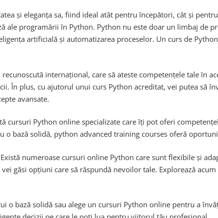
a și eleganța sa, fiind ideal atât pentru începători, cât și pent
bază ale programării în Python. Python nu este doar un limbaj de 
eligența artificială și automatizarea proceselor. Un curs de Pytho
n, recunoscută internațional, care să ateste competențele tale în ac
ii. În plus, cu ajutorul unui curs Python acreditat, vei putea să î
cepte avansate.
 cursuri Python online specializate care îți pot oferi competențe
au o bază solidă, python advanced training courses oferă oportuni
 Există numeroase cursuri online Python care sunt flexibile și ada
 vei găsi opțiuni care să răspundă nevoilor tale. Explorează acu
i o bază solidă sau alege un cursuri Python online pentru a învăța î
ente decizii pe care le poți lua pentru viitorul tău profesional.