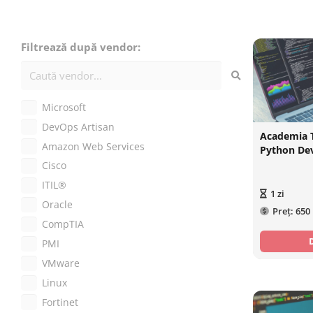
Filtrează după vendor:
Microsoft
DevOps Artisan
Academia 
Amazon Web Services
Python De
Cisco
ITIL®
1
zi
Oracle
Preț:
650
CompTIA
PMI
VMware
Linux
Fortinet