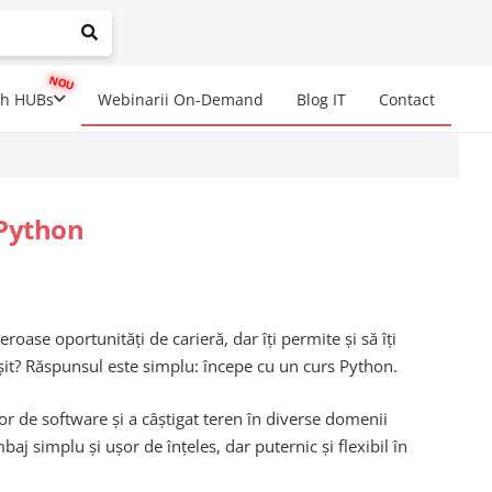
mplete results are available use up and down arrows to review a
ch HUBs
Webinarii On-Demand
Blog IT
Contact
 Python
oase oportunități de carieră, dar îți permite și să îți
eșit? Răspunsul este simplu: începe cu un curs Python.
or de software și a câștigat teren în diverse domenii
baj simplu și ușor de înțeles, dar puternic și flexibil în