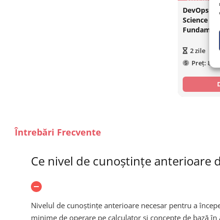
DevOps Art
Science in 
Fundament
2
zile
Preț:
840
Întrebări Frecvente
Ce nivel de cunoștințe anterioare
Nivelul de cunoștințe anterioare necesar pentru a începe
minime de operare pe calculator și concepte de bază în 