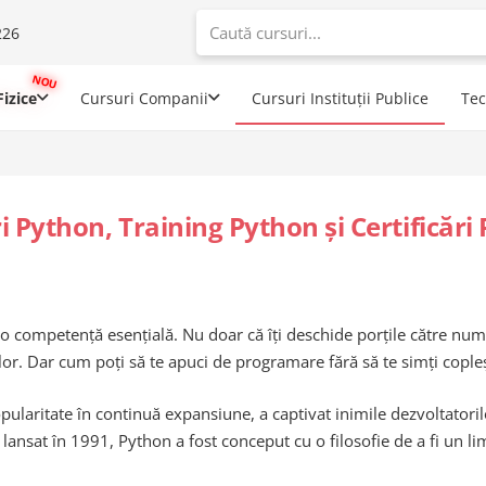
226
When autoco
izice
Cursuri Companii
Cursuri Instituții Publice
Te
i Python, Training Python și Certificări
o competență esențială. Nu doar că îți deschide porțile către numer
melor. Dar cum poți să te apuci de programare fără să te simți copl
ularitate în continuă expansiune, a captivat inimile dezvoltatoril
 lansat în 1991, Python a fost conceput cu o filosofie de a fi un lim