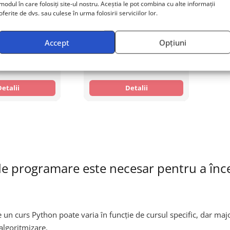
modul în care folosiți site-ul nostru. Aceștia le pot combina cu alte informații
isan – Data
DevOps Artisan –
oferite de dvs. sau culese în urma folosirii serviciilor lor.
Python​
Introduction in Python &
als
Data Science
Accept
Opțiuni
Custom
zile
 EUR
Preț:
1500 EUR
Detalii
Detalii
 de programare este necesar pentru a în
 un curs Python poate varia în funcție de cursul specific, dar maj
algoritmizare.