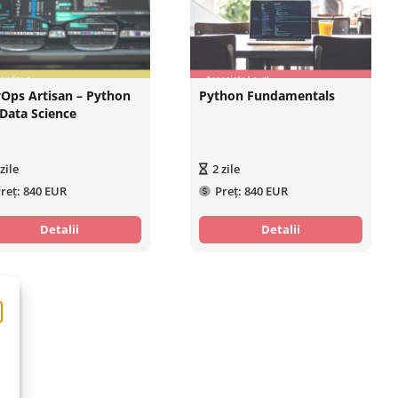
Ops Artisan – Python
Python Fundamentals
 Data Science
zile
2
zile
reț:
840 EUR
Preț:
840 EUR
Detalii
Detalii