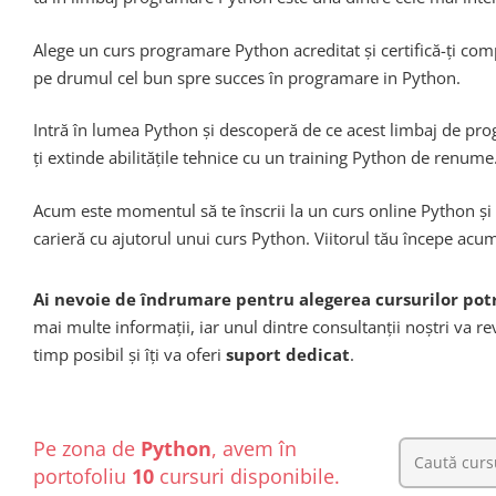
Alege un curs programare Python acreditat și certifică-ți compe
pe drumul cel bun spre succes în programare in Python.
Intră în lumea Python și descoperă de ce acest limbaj de prog
ți extinde abilitățile tehnice cu un training Python de renume
Acum este momentul să te înscrii la un curs online Python și
carieră cu ajutorul unui curs Python. Viitorul tău începe acu
Ai nevoie de îndrumare pentru alegerea cursurilor potr
mai multe informații, iar unul dintre consultanții noștri va rev
timp posibil și îți va oferi
suport dedicat
.
Pe zona de
Python
, avem în
portofoliu
10
cursuri disponibile.