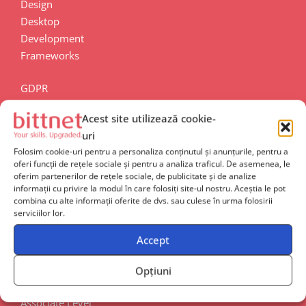
Design
Desktop
Development
Frameworks
GDPR
ITIL & Management Infrastructure
Acest site utilizează cookie-
Machine Learning
uri
Operating Sustems
Folosim cookie-uri pentru a personaliza conținutul și anunțurile, pentru a
Routing & Switching
oferi funcții de rețele sociale și pentru a analiza traficul. De asemenea, le
Security
oferim partenerilor de rețele sociale, de publicitate și de analize
informații cu privire la modul în care folosiți site-ul nostru. Aceștia le pot
Service Provider
combina cu alte informații oferite de dvs. sau culese în urma folosirii
Wireless & Mobility
serviciilor lor.
Nivel de specializare
Accept
Opțiuni
Associate Level