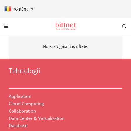
Română
▼
When autocomplete results are a
Nu s-au găsit rezultate.
Tehnologii
Application
Cloud Computing
Collaboration
Data Center & Virtualization
Database