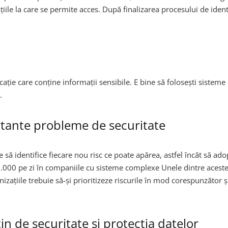
mațiile la care se permite acces. După finalizarea procesului de ide
cație care conține informații sensibile. E bine să folosești sisteme
.
rtante probleme de securitate
e să identifice fiecare nou risc ce poate apărea, astfel încât să ad
.000 pe zi în companiile cu sisteme complexe Unele dintre aceste al
nizațiile trebuie să-și prioritizeze riscurile în mod corespunzăto
in de securitate și protecția datelor