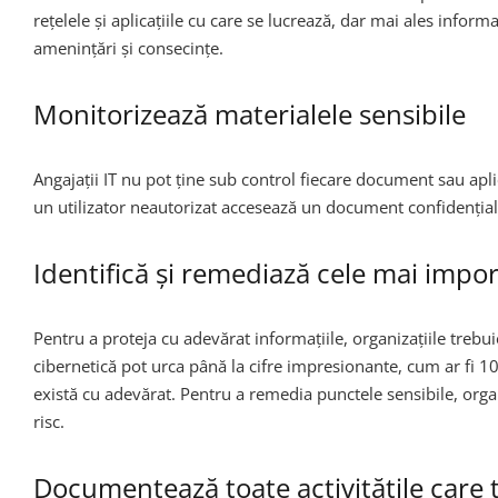
rețelele și aplicațiile cu care se lucrează, dar mai ales infor
amenințări și consecințe.
Monitorizează materialele sensibile
Angajații IT nu pot ține sub control fiecare document sau apli
un utilizator neautorizat accesează un document confidențial
Identifică și remediază cele mai impo
Pentru a proteja cu adevărat informațiile, organizațiile trebui
cibernetică pot urca până la cifre impresionante, cum ar fi 10
există cu adevărat. Pentru a remedia punctele sensibile, orga
risc.
Documentează toate activitățile care ț