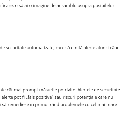
ntificare, o să ai o imagine de ansamblu asupra posibilelor
 de securitate automatizate, care să emită alerte atunci când
opte cât mai prompt măsurile potrivite. Alertele de securitate
erte pot fi „fals pozitive” sau riscuri potențiale care nu
r și să remedieze în primul rând problemele cu cel mai mare