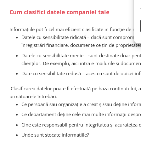
Cum clasifici datele companiei tale
Informațiile pot fi cel mai eficient clasificate în funcție de ni
Datele cu sensibilitate ridicată – dacă sunt compromise s
înregistrări financiare, documente ce țin de proprietatea i
Datele cu sensibilitate medie – sunt destinate doar pen
clienților. De exemplu, aici intră e-mailurile și documen
Date cu sensibilitate redusă – acestea sunt de obicei info
Clasificarea datelor poate fi efectuată pe baza conținutului, a
următoarele întrebări:
Ce persoană sau organizație a creat și/sau deține inform
Ce departament deține cele mai multe informații despre
Cine este responsabil pentru integritatea și acuratețea 
Unde sunt stocate informațiile?