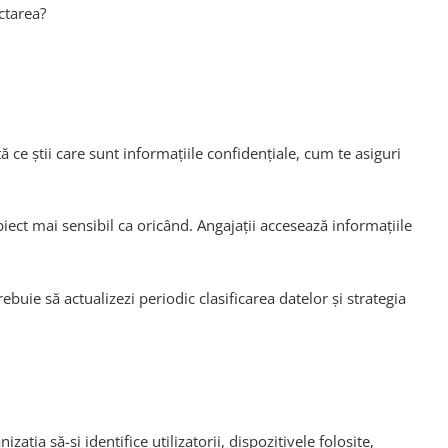
ctarea?
ce știi care sunt informațiile confidențiale, cum te asiguri
iect mai sensibil ca oricând. Angajații accesează informațiile
buie să actualizezi periodic clasificarea datelor și strategia
ția să-și identifice utilizatorii, dispozitivele folosite,