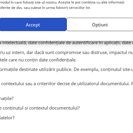
modul în care folosiți site-ul nostru. Aceștia le pot combina cu alte informații
oferite de dvs. sau culese în urma folosirii serviciilor lor.
Accept
Opțiuni
velul lor de sensibilitate – ridicat, mediu sau scăzut. Iată cum deci
au distruse de o persoană neautorizată, impactul ar fi unul puterni
ntelectuală, date confidențiale de autentificare în aplicații, date a
tru uz intern, dar dacă sunt compromise sau distruse, impactul nu 
tele care nu conțin date confidențiale.
rmațiile destinate utilizării publice. De exemplu, conținutul site-ul
 contextului sau a criteriilor decise de utilizatorul documentului. Po
ațiile?
 conținutul și contextul documentului?
datelor?