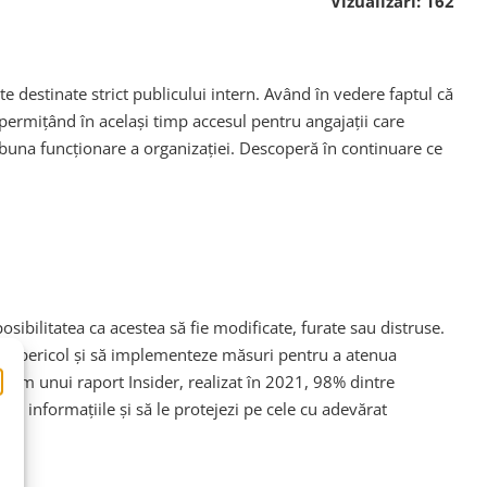
Vizualizări:
162
e destinate strict publicului intern. Având în vedere faptul că
 permițând în același timp accesul pentru angajații care
i buna funcționare a organizației. Descoperă în continuare ce
posibilitatea ca acestea să fie modificate, furate sau distruse.
t în pericol și să implementeze măsuri pentru a atenua
form unui raport Insider, realizat în 2021, 98% dintre
ect informațiile și să le protejezi pe cele cu adevărat