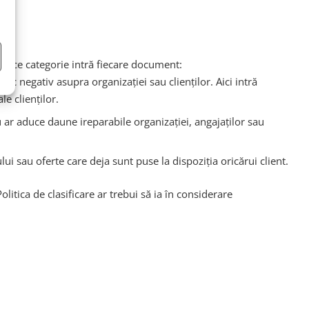
zi în ce categorie intră fiecare document:
c negativ asupra organizației sau clienților. Aici intră
le clienților.
ar aduce daune ireparabile organizației, angajaților sau
ui sau oferte care deja sunt puse la dispoziția oricărui client.
litica de clasificare ar trebui să ia în considerare