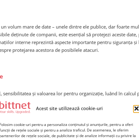
 un volum mare de date – unele dintre ele publice, dar foarte mult
ibile deținute de companii, este esențial să protejezi aceste date,
rmațiilor interne reprezintă aspecte importante pentru siguranța ș
despre protejarea acestora de posibilele atacuri.
ne
l, sensibilitatea și valoarea lor pentru organizație, luând în calcul 
ea informațiilor pe care le deține, să determine dacă acestea sun
Acest site utilizează cookie-uri
ia să respecte normele legale în vigoare, precum politica GDPR.Con
el de statistici demonstrează cât de important este să clasifici cor
 persoane..
Folosim cookie-uri pentru a personaliza conținutul și anunțurile, pentru a oferi
funcții de rețele sociale și pentru a analiza traficul. De asemenea, le oferim
partenerilor de rețele sociale, de publicitate și de analize informații cu privire la