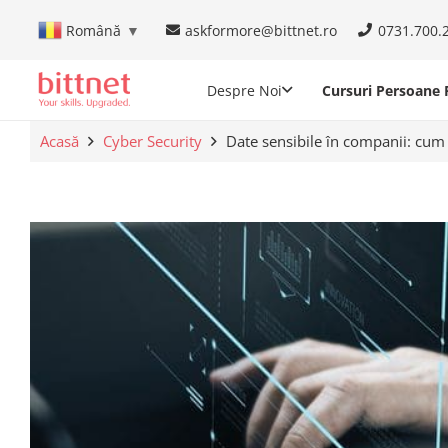
askformore@bittnet.ro
0731.700.
Română
▼
Despre Noi
Cursuri Persoane F
Acasă
Cyber Security
Date sensibile în companii: cum l