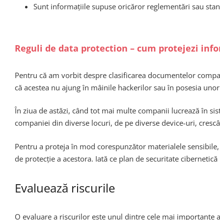
Sunt informațiile supuse oricăror reglementări sau sta
Reguli de data protection – cum protejezi inf
Pentru că am vorbit despre clasificarea documentelor companie
că acestea nu ajung în mâinile hackerilor sau în posesia uno
În ziua de astăzi, când tot mai multe companii lucrează în sis
companiei din diverse locuri, de pe diverse device-uri, crescâ
Pentru a proteja în mod corespunzător materialele sensibile, tr
de protecție a acestora. Iată ce plan de securitate cibernetică
Evaluează riscurile
O evaluare a riscurilor este unul dintre cele mai importante asp