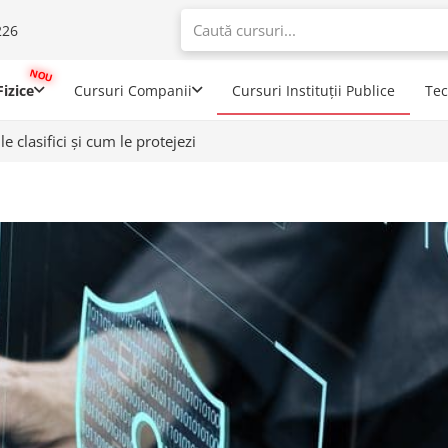
226
When autoco
izice
Cursuri Companii
Cursuri Instituții Publice
Te
e clasifici și cum le protejezi