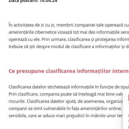
Data postării:
10.04.24
În activitatea de zi cu zi, membrii companiei tale operează cu
amenințările cibernetice vizează tot mai des informațiile sens
operează cu ele. Prin urmare, clasificarea și protejarea info
trebuie să știi despre modul de clasificare a informațiilor și 
Ce presupune clasificarea informațiilor inter
Clasificarea datelor etichetează informațiile în funcție de tipu
Prin clasificare, compania poate să înțeleagă mai bine valoar
riscurile. Clasificarea datelor ajută, de asemenea, organizaț
companii se simt vulnerabile în fața amenințărilor online. Astf
sensibile, care ar aduce mari prejudicii în mâinile unor terțe