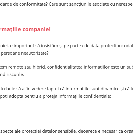
ndarde de conformitate? Care sunt sancțiunile asociate cu nerespe
ormațiile companiei
i, e important să insistăm și pe partea de data protection: odată 
r persoane neautorizate?
tem remote sau hibrid, confidențialitatea informațiilor este un sub
nd riscurile.
ebuie să ai în vedere faptul că informațiile sunt dinamice și că tre
 poți adopta pentru a proteja informațiile confidențiale:
ecte ale protecției datelor sensibile, deoarece e necesar ca organiza