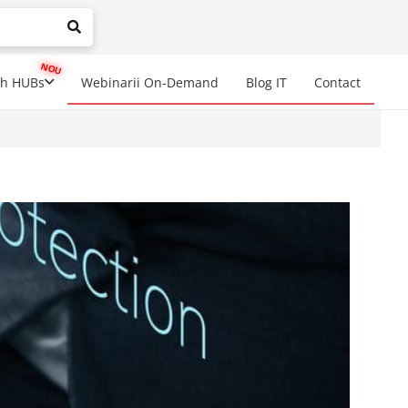
mplete results are available use up and down arrows to review a
ch HUBs
Webinarii On-Demand
Blog IT
Contact