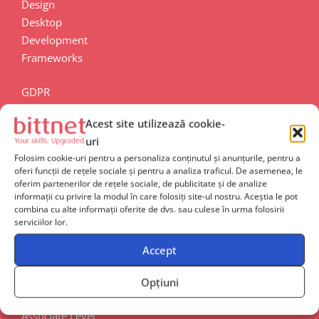
Design
Desktop
Development
Frameworks
GDPR
ITIL & Management Infrastructure
Acest site utilizează cookie-
Machine Learning
uri
Operating Sustems
Folosim cookie-uri pentru a personaliza conținutul și anunțurile, pentru a
Routing & Switching
oferi funcții de rețele sociale și pentru a analiza traficul. De asemenea, le
Security
oferim partenerilor de rețele sociale, de publicitate și de analize
informații cu privire la modul în care folosiți site-ul nostru. Aceștia le pot
Service Provider
combina cu alte informații oferite de dvs. sau culese în urma folosirii
Wireless & Mobility
serviciilor lor.
Nivel de specializare
Accept
Opțiuni
Associate Level