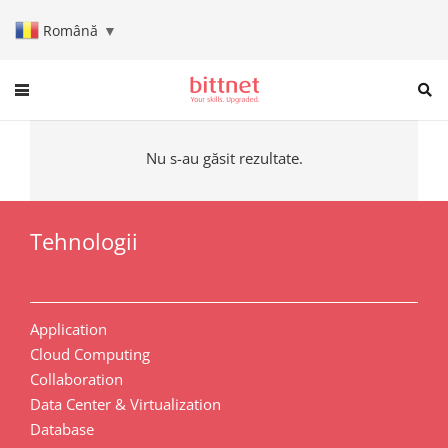
Română
▼
When autocomplete results are a
Nu s-au găsit rezultate.
Tehnologii
Application
Cloud Computing
Collaboration
Data Center & Virtualization
Database