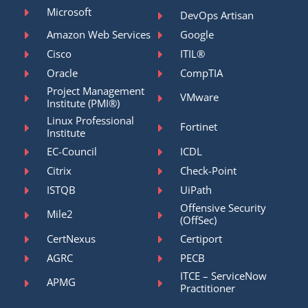
Microsoft
DevOps Artisan
Amazon Web Services
Google
Cisco
ITIL®
Oracle
CompTIA
Project Management
VMware
Institute (PMI®)
Linux Professional
Fortinet
Institute
EC-Council
ICDL
Citrix
Check-Point
ISTQB
UiPath
Offensive Security
Mile2
(OffSec)
CertNexus
Certiport
AGRC
PECB
ITCE – ServiceNow
APMG
Practitioner