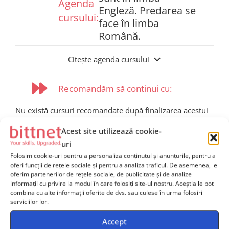
Agenda
Engleză. Predarea se
cursului:
face în limba
Română.
Citește agenda cursului
Recomandăm să continui cu:
Nu există cursuri recomandate după finalizarea acestui
curs.
Acest site utilizează cookie-
uri
Programe de certificare
Folosim cookie-uri pentru a personaliza conținutul și anunțurile, pentru a
oferi funcții de rețele sociale și pentru a analiza traficul. De asemenea, le
Nu sunt programe de ceritifcare pentru acest curs.
oferim partenerilor de rețele sociale, de publicitate și de analize
informații cu privire la modul în care folosiți site-ul nostru. Aceștia le pot
combina cu alte informații oferite de dvs. sau culese în urma folosirii
serviciilor lor.
Accept