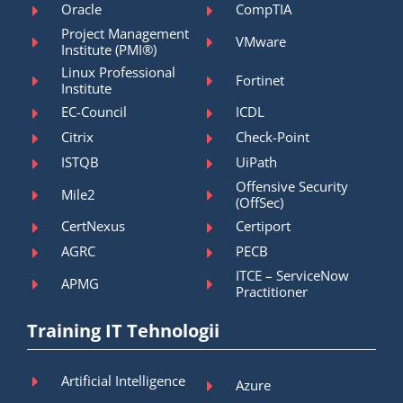
Oracle
CompTIA
Project Management
VMware
Institute (PMI®)
Linux Professional
Fortinet
Institute
EC-Council
ICDL
Citrix
Check-Point
ISTQB
UiPath
Offensive Security
Mile2
(OffSec)
CertNexus
Certiport
AGRC
PECB
ITCE – ServiceNow
APMG
Practitioner
Training IT Tehnologii
Artificial Intelligence
Azure