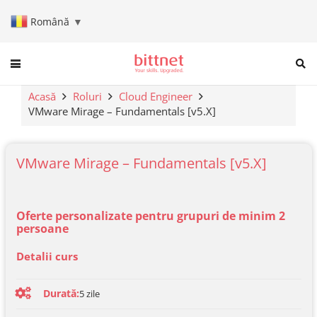
Română
▼
When autocomplete results are a
Acasă
Roluri
Cloud Engineer
VMware Mirage – Fundamentals [v5.X]
VMware Mirage – Fundamentals [v5.X]
Oferte personalizate pentru grupuri de minim 2
persoane
Detalii curs
Durată:
5
zile