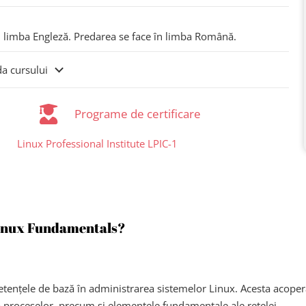
n limba Engleză. Predarea se face în limba Română.
da cursului
Programe de certificare
Linux Professional Institute LPIC-1
 Linux Fundamentals?
petențele de bază în administrarea sistemelor Linux. Acesta acoper
a proceselor, precum și elementele fundamentale ale rețelei.