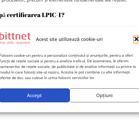
pă certificarea LPIC-1?
Acest site utilizează cookie-uri
tals pentru a ajuta la obținerea certificării LP
Folosim cookie-uri pentru a personaliza conținutul și anunțurile, pentru a oferi
funcții de rețele sociale și pentru a analiza traficul. De asemenea, le oferim
partenerilor de rețele sociale, de publicitate și de analize informații cu privire la
modul în care folosiți site-ul nostru. Aceștia le pot combina cu alte informații
e sau și exerciții practice?
oferite de dvs. sau culese în urma folosirii serviciilor lor.
Accept
Opțiuni