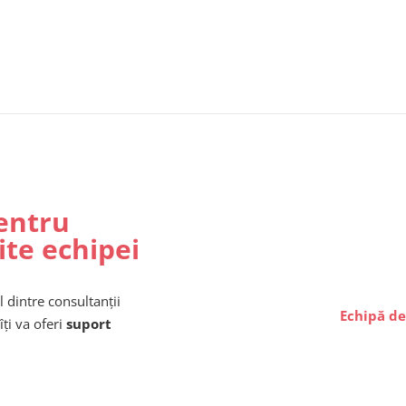
entru
ite echipei
l dintre consultanții
Echipă de
îți va oferi
suport