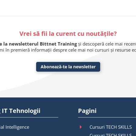
Vrei să fii la curent cu noutățile?
 la newsletterul Bittnet Training
și descoperă cele mai recente
imi în premieră informații despre cele mai noi cursuri și resurse 
Abonează-te la newsletter
 IT Tehnologii
Pagini
ial Intelligence
Cursuri TECH SKILLS
Cursuri TECH SKILLS –