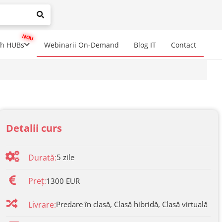
mplete results are available use up and down arrows to review a
ch HUBs
Webinarii On-Demand
Blog IT
Contact
Detalii curs
Durată:
5
zile
Preț:
1300 EUR
Livrare:
Predare în clasă, Clasă hibridă, Clasă virtuală