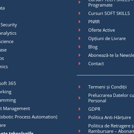
Programate
ata
Cursuri SOFT SKILLS
PNRR
 Security
Oferte Active
nalytics
Opțiuni de Livrare
Science
Blog
ase
Abonează-te la Newsle
ps
Contact
mics
soft 365
Termeni și Condiții
rking
Prelucrarea Datelor cu
ramming
Personal
ct Management
GDPR
Robotic Process Automation)
Politica Anti-Hărțuire
are
Politica de Retragere ș
Rambursare – Abonam
oate tehnologiile