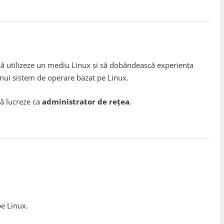
să utilizeze un mediu Linux și să dobândească experiența
unui sistem de operare bazat pe Linux.
să lucreze ca
administrator de rețea
.
pe Linux.