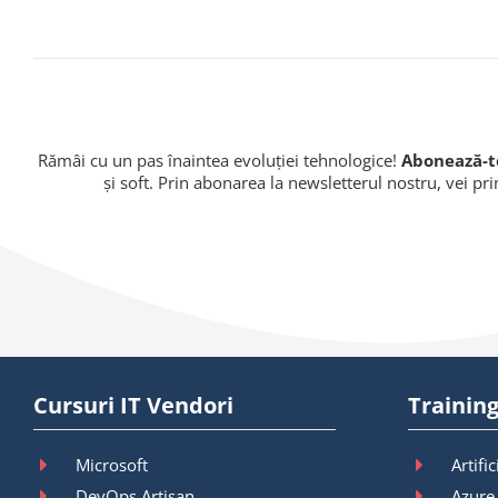
Rămâi cu un pas înaintea evoluției tehnologice!
Abonează-te
și soft. Prin abonarea la newsletterul nostru, vei pr
Cursuri IT Vendori
Training
Microsoft
Artific
DevOps Artisan
Azure