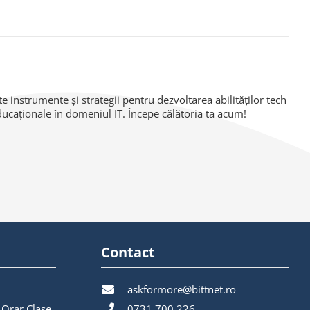
 instrumente și strategii pentru dezvoltarea abilităților tech
educaționale în domeniul IT. Începe călătoria ta acum!
Contact
askformore@bittnet.ro
 Orar Clase
0731.700.226