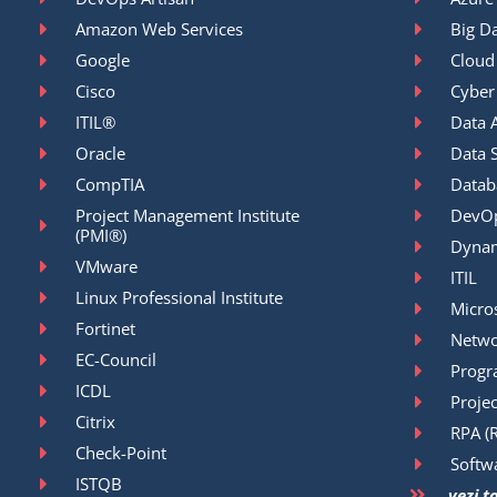
Amazon Web Services
Big D
Google
Cloud
Cisco
Cyber
ITIL®
Data A
Oracle
Data 
CompTIA
Datab
Project Management Institute
DevO
(PMI®)
Dyna
VMware
ITIL
Linux Professional Institute
Micro
Fortinet
Netwo
EC-Council
Prog
ICDL
Proje
Citrix
RPA (
Check-Point
Softw
ISTQB
vezi t