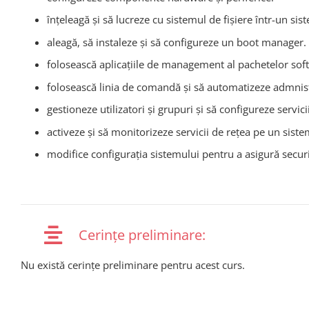
înțeleagă și să lucreze cu sistemul de fișiere într-un sis
aleagă, să instaleze și să configureze un boot manager.
folosească aplicațiile de management al pachetelor sof
folosească linia de comandă și să automatizeze admnistr
gestioneze utilizatori și grupuri și să configureze servicii
activeze și să monitorizeze servicii de rețea pe un siste
modifice configurația sistemului pentru a asigură securi
Cerințe preliminare:
Nu există cerințe preliminare pentru acest curs.