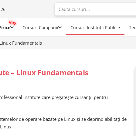
226
When autoco
izice
Cursuri Companii
Cursuri Instituții Publice
Te
– Linux Fundamentals
tute – Linux Fundamentals
ofessional Institute care pregătește cursanții pentru
stemelor de operare bazate pe Linux și se deprind abilități de
 Linux.