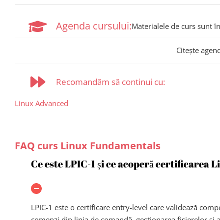
Agenda cursului:
Materialele de curs sunt î
Citește agen
Recomandăm să continui cu:
Linux Advanced
FAQ curs Linux Fundamentals
Ce este LPIC-1 și ce acoperă certificarea
LPIC-1 este o certificare entry-level care validează com
comenzi din linia de comandă, gestionarea fișierelor și 