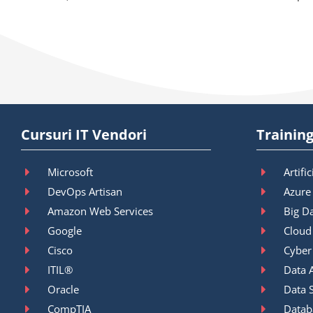
Cursuri IT Vendori
Training
Microsoft
Artific
DevOps Artisan
Azure
Amazon Web Services
Big D
Google
Cloud
Cisco
Cyber
ITIL®
Data A
Oracle
Data 
CompTIA
Datab