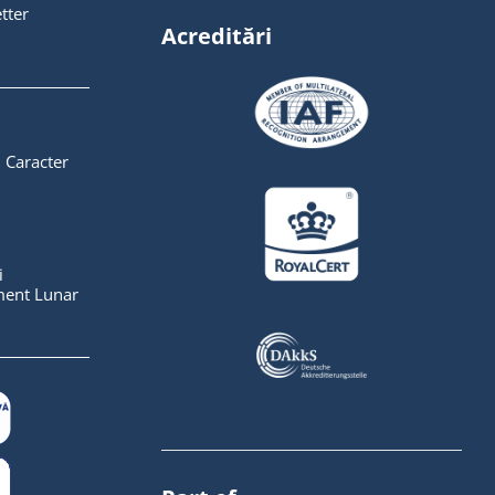
tter
Acreditări
 Caracter
i
ent Lunar