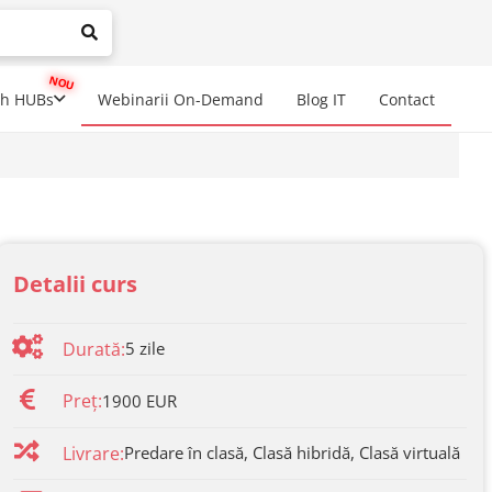
mplete results are available use up and down arrows to review a
ch HUBs
Webinarii On-Demand
Blog IT
Contact
Detalii curs
Durată:
5
zile
Preț:
1900 EUR
Livrare:
Predare în clasă, Clasă hibridă, Clasă virtuală