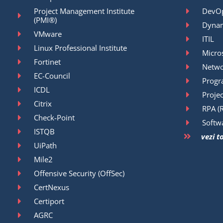
Project Management Institute
DevO
(PMI®)
Dyna
VMware
ITIL
Linux Professional Institute
Micro
Fortinet
Netwo
EC-Council
Prog
ICDL
Proje
Citrix
RPA (
Check-Point
Softw
ISTQB
vezi t
UiPath
Mile2
Offensive Security (OffSec)
CertNexus
Certiport
AGRC