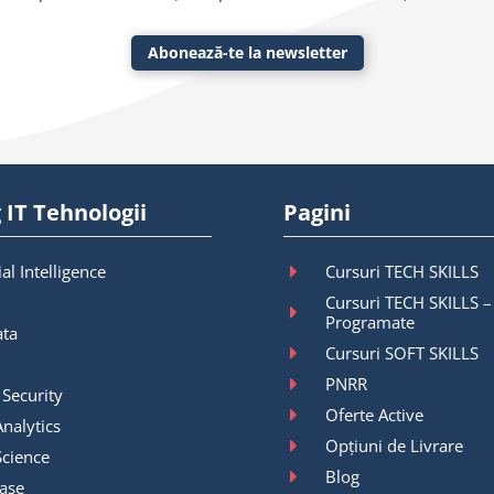
Abonează-te la newsletter
 IT Tehnologii
Pagini
ial Intelligence
Cursuri TECH SKILLS
Cursuri TECH SKILLS –
Programate
ata
Cursuri SOFT SKILLS
PNRR
 Security
Oferte Active
nalytics
Opțiuni de Livrare
Science
Blog
ase