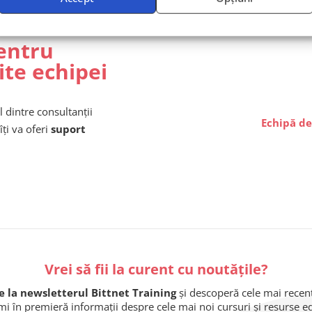
entru
ite echipei
l dintre consultanții
Echipă de
îți va oferi
suport
Vrei să fii la curent cu noutățile?
 la newsletterul Bittnet Training
și descoperă cele mai recente
imi în premieră informații despre cele mai noi cursuri și resurse 