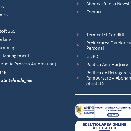
Abonează-te la Newsle
ps
Contact
mics
soft 365
Termeni și Condiții
rking
Prelucrarea Datelor cu
ramming
Personal
ct Management
GDPR
Robotic Process Automation)
Politica Anti-Hărțuire
are
Politica de Retragere ș
Rambursare – Abonam
oate tehnologiile
AI SKILLS