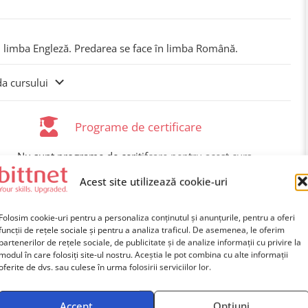
n limba Engleză. Predarea se face în limba Română.
da cursului
Programe de certificare
Nu sunt programe de ceritifcare pentru acest curs.
Acest site utilizează cookie-uri
Folosim cookie-uri pentru a personaliza conținutul și anunțurile, pentru a oferi
funcții de rețele sociale și pentru a analiza traficul. De asemenea, le oferim
partenerilor de rețele sociale, de publicitate și de analize informații cu privire la
modul în care folosiți site-ul nostru. Aceștia le pot combina cu alte informații
oferite de dvs. sau culese în urma folosirii serviciilor lor.
Accept
Opțiuni