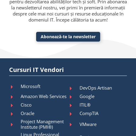
pentru dezvoltarea abilităților tech și soft. Prin abonarea
la newsletterul nostru, vei primi în premieră informații
despre cele mai noi cursuri și resurse educaționale în
domeniul IT. Începe călătoria ta acum!
Abonează-te la newsletter
Cursuri IT Vendori
Microsoft
DevOps Artisan
Amazon Web Services
Google
Cisco
ITIL®
Oracle
CompTIA
Project Management
VMware
Institute (PMI®)
Linux Professional