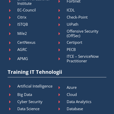
Fortinet
Institute
EC-Council
ICDL
Citrix
Check-Point
ISTQB
UiPath
Offensive Security
Mile2
(OffSec)
CertNexus
Certiport
AGRC
PECB
ITCE – ServiceNow
APMG
Practitioner
Training IT Tehnologii
Artificial Intelligence
Azure
Big Data
Cloud
Cyber Security
Data Analytics
Data Science
Database