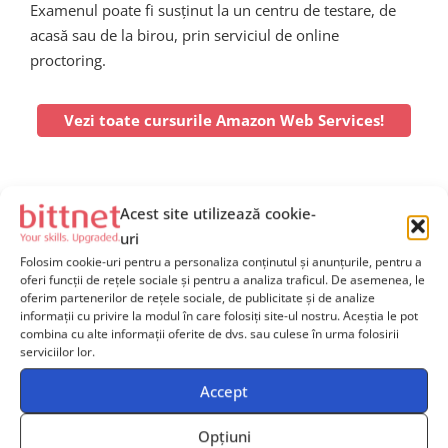
Examenul poate fi susținut la un centru de testare, de
acasă sau de la birou, prin serviciul de online
proctoring.
Vezi toate cursurile Amazon Web Services!
FAQ Curs Developing on AWS
Acest site utilizează cookie-
uri
Ce competențe și abilități voi dobândi
Folosim cookie-uri pentru a personaliza conținutul și anunțurile, pentru a
în urma finalizării cursului Developing
oferi funcții de rețele sociale și pentru a analiza traficul. De asemenea, le
oferim partenerilor de rețele sociale, de publicitate și de analize
on AWS?
informații cu privire la modul în care folosiți site-ul nostru. Aceștia le pot
combina cu alte informații oferite de dvs. sau culese în urma folosirii
serviciilor lor.
Accept
După finalizarea cursului, vei dobândi competențe
în proiectarea și dezvoltarea de aplicații scalabile și
Opțiuni