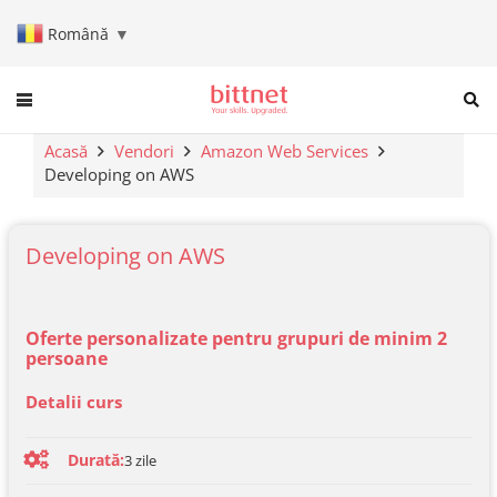
Română
▼
When autocomplete results are a
Acasă
Vendori
Amazon Web Services
Developing on AWS
Developing on AWS
Oferte personalizate pentru grupuri de minim 2
persoane
Detalii curs
Durată:
3
zile