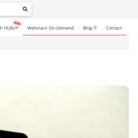
mplete results are available use up and down arrows to review a
ch HUBs
Webinarii On-Demand
Blog IT
Contact