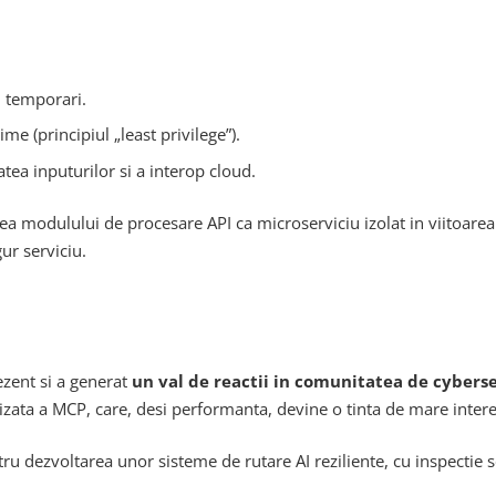
i temporari.
e (principiul „least privilege”).
tea inputurilor si a interop cloud.
a modulului de procesare API ca microserviciu izolat in viitoare
ur serviciu.
ezent si a generat
un val de reactii in comunitatea de cyberse
izata a MCP, care, desi performanta, devine o tinta de mare interes
ru dezvoltarea unor sisteme de rutare AI reziliente, cu inspectie 