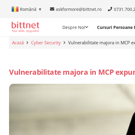
askformore@bittnet.ro
0731.700.
Română
▼
Despre Noi
Cursuri Persoane F
Acasă
Cyber Security
Vulnerabilitate majora in MCP ex
Vulnerabilitate majora in MCP expun