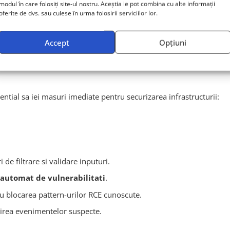
modul în care folosiți site-ul nostru. Aceștia le pot combina cu alte informații
e
oferite de dvs. sau culese în urma folosirii serviciilor lor.
rate incepand cu 1 iulie 2025, precum si izolarea temporara a nod
Accept
Opțiuni
ential sa iei masuri imediate pentru securizarea infrastructurii:
 de filtrare si validare inputuri.
automat de vulnerabilitati
.
 blocarea pattern-urilor RCE cunoscute.
irea evenimentelor suspecte.