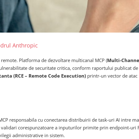
adrul Anthropic
i remote. Platforma de dezvoltare multicanal MCP (
Multi-Channe
o vulnerabilitate de securitate critica, conform raportului publicat 
stanta (RCE – Remote Code Execution)
printr-un vector de atac
CP responsabila cu conectarea distribuirii de task-uri AI intre mai
ei validari corespunzatoare a inputurilor primite prin endpoint-uri
ilegii administrative in sistem.