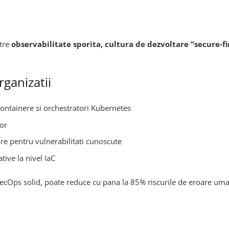
ntre
observabilitate sporita, cultura de dezvoltare “secure-f
ganizatii
ontainere si orchestratori Kubernetes
lor
e pentru vulnerabilitati cunoscute
tive la nivel IaC
SecOps solid, poate reduce cu pana la 85% riscurile de eroare uma