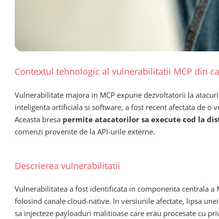
Contextul tehnologic al vulnerabilitatii MCP din c
Vulnerabilitate majora in MCP expune dezvoltatorii la atacur
inteligenta artificiala si software, a fost recent afectata de 
Aceasta bresa
permite atacatorilor sa execute cod la di
comenzi provenite de la API-urile externe.
Descrierea vulnerabilitatii
Vulnerabilitatea a fost identificata in componenta centrala a M
folosind canale cloud-native. In versiunile afectate, lipsa un
sa injecteze payloaduri malitioase care erau procesate cu priv