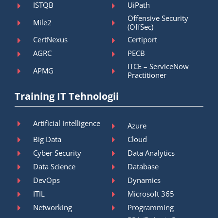
ISTQB
UiPath
Offensive Security
Mile2
(OffSec)
CertNexus
Certiport
AGRC
PECB
ITCE – ServiceNow
APMG
Practitioner
Training IT Tehnologii
Artificial Intelligence
Azure
Big Data
Cloud
Cyber Security
Data Analytics
Data Science
Database
DevOps
Dynamics
ITIL
Microsoft 365
Networking
Programming