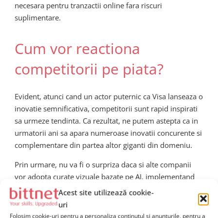
necesara pentru tranzactii online fara riscuri
suplimentare.
Cum vor reactiona
competitorii pe piata?
Evident, atunci cand un actor puternic ca Visa lanseaza o
inovatie semnificativa, competitorii sunt rapid inspirati
sa urmeze tendinta. Ca rezultat, ne putem astepta ca in
urmatorii ani sa apara numeroase inovatii concurente si
complementare din partea altor giganti din domeniu.
Prin urmare, nu va fi o surpriza daca si alte companii
vor adopta curate vizuale bazate pe AI, implementand
tehnologii similare in cadrul platformelor proprii.
Acest site utilizează cookie-
Organismele de reglementare si legislatorii trebuie sa
uri
ramana vigilenti, asigurandu-se ca dezvoltarea rapida se
Folosim cookie-uri pentru a personaliza conținutul și anunțurile, pentru a