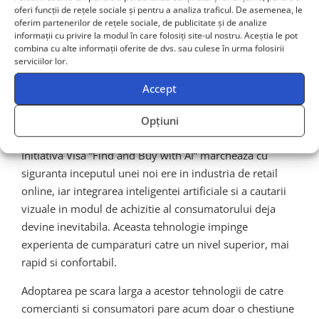
oferi funcții de rețele sociale și pentru a analiza traficul. De asemenea, le
conformeaza reglementarilor existente.
oferim partenerilor de rețele sociale, de publicitate și de analize
informații cu privire la modul în care folosiți site-ul nostru. Aceștia le pot
Concluzie: Integrarea AI si
combina cu alte informații oferite de dvs. sau culese în urma folosirii
serviciilor lor.
cautarii vizuale – inevitabila
Accept
in comert
Opțiuni
Initiativa Visa “Find and Buy with AI” marcheaza cu
siguranta inceputul unei noi ere in industria de retail
online, iar integrarea inteligentei artificiale si a cautarii
vizuale in modul de achizitie al consumatorului deja
devine inevitabila. Aceasta tehnologie impinge
experienta de cumparaturi catre un nivel superior, mai
rapid si confortabil.
Adoptarea pe scara larga a acestor tehnologii de catre
comercianti si consumatori pare acum doar o chestiune