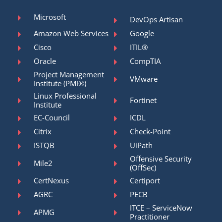
Microsoft
DevOps Artisan
Amazon Web Services
Google
Cisco
ITIL®
Oracle
CompTIA
Project Management
VMware
Institute (PMI®)
Linux Professional
Fortinet
Institute
EC-Council
ICDL
Citrix
Check-Point
ISTQB
UiPath
Offensive Security
Mile2
(OffSec)
CertNexus
Certiport
AGRC
PECB
ITCE – ServiceNow
APMG
Practitioner