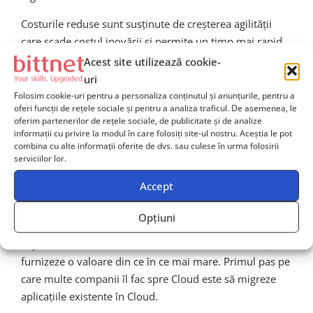
Costurile reduse sunt susținute de creșterea agilității
care scade costul inovării și permite un timp mai rapid
de introducere pe piață. Performanța și fiabilitatea, dar
Acest site utilizează cookie-
și acoperirea globală permit echipelor mici de
uri
development să se dezvolte la nivel grobal.
Folosim cookie-uri pentru a personaliza conținutul și anunțurile, pentru a
oferi funcții de rețele sociale și pentru a analiza traficul. De asemenea, le
Aceste tehnologii sunt disponibile numai în Cloud sau
oferim partenerilor de rețele sociale, de publicitate și de analize
informații cu privire la modul în care folosiți site-ul nostru. Aceștia le pot
sunt scumpe pentru achiziționarea individuală. În plus,
combina cu alte informații oferite de dvs. sau culese în urma folosirii
concurența dintre principalii furnizori de Cloud
serviciilor lor.
determină un val de inovație mare în Cloud. Noi
Accept
caracteristici și servicii sunt adăugate săptămânal sau
chiar zilnic, oferind o platformă tot mai bogată și activă
Opțiuni
pentru afaceri, permițându-le acestora să
experimenteze, să inovezem să reducă cheltuielile și să
furnizeze o valoare din ce în ce mai mare. Primul pas pe
care multe companii îl fac spre Cloud este să migreze
aplicațiile existente în Cloud.