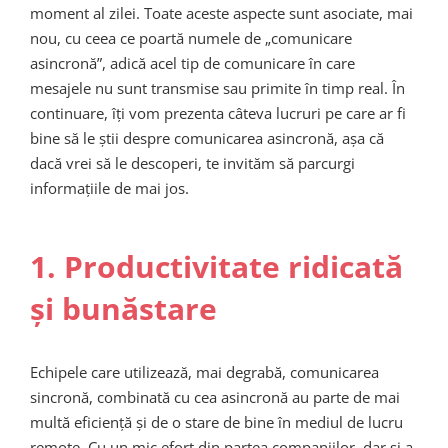
moment al zilei. Toate aceste aspecte sunt asociate, mai
nou, cu ceea ce poartă numele de „comunicare
asincronă”, adică acel tip de comunicare în care
mesajele nu sunt transmise sau primite în timp real. În
continuare, îți vom prezenta câteva lucruri pe care ar fi
bine să le știi despre comunicarea asincronă, așa că
dacă vrei să le descoperi, te invităm să parcurgi
informațiile de mai jos.
1. Productivitate ridicată
și bunăstare
Echipele care utilizează, mai degrabă, comunicarea
sincronă, combinată cu cea asincronă au parte de mai
multă eficiență și de o stare de bine în mediul de lucru
remote. Cu un mic efort din partea companiilor, dar și a