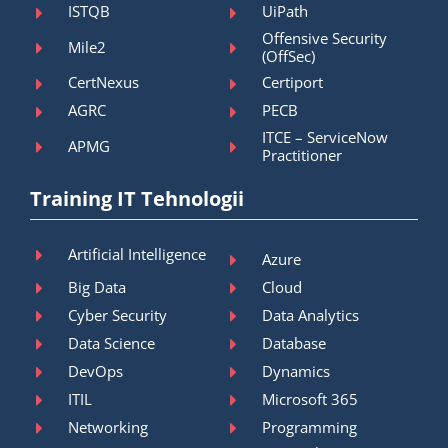
ISTQB
UiPath
Offensive Security
Mile2
(OffSec)
CertNexus
Certiport
AGRC
PECB
ITCE – ServiceNow
APMG
Practitioner
Training IT Tehnologii
Artificial Intelligence
Azure
Big Data
Cloud
Cyber Security
Data Analytics
Data Science
Database
DevOps
Dynamics
ITIL
Microsoft 365
Networking
Programming