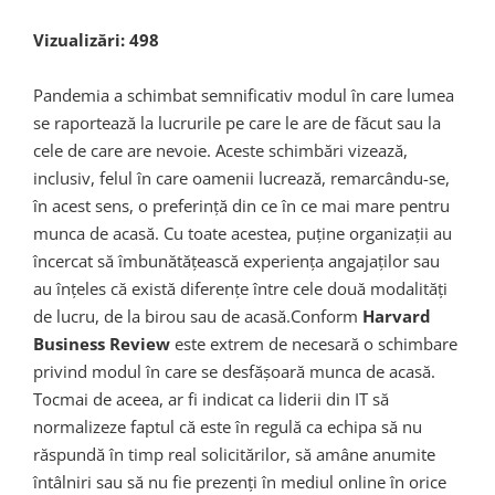
Vizualizări:
498
Pandemia a schimbat semnificativ modul în care lumea
se raportează la lucrurile pe care le are de făcut sau la
cele de care are nevoie. Aceste schimbări vizează,
inclusiv, felul în care oamenii lucrează, remarcându-se,
în acest sens, o preferință din ce în ce mai mare pentru
munca de acasă. Cu toate acestea, puține organizații au
încercat să îmbunătățească experiența angajaților sau
au înțeles că există diferențe între cele două modalități
de lucru, de la birou sau de acasă.Conform
Harvard
Business Review
este extrem de necesară o schimbare
privind modul în care se desfășoară munca de acasă.
Tocmai de aceea, ar fi indicat ca liderii din IT să
normalizeze faptul că este în regulă ca echipa să nu
răspundă în timp real solicitărilor, să amâne anumite
întâlniri sau să nu fie prezenți în mediul online în orice