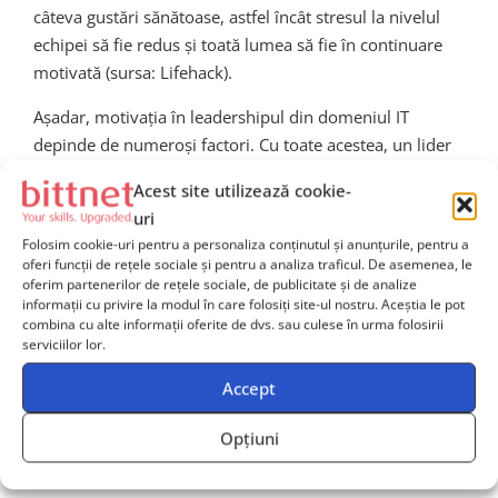
câteva gustări sănătoase, astfel încât stresul la nivelul
echipei să fie redus și toată lumea să fie în continuare
motivată (sursa: Lifehack).
Așadar, motivația în leadershipul din domeniul IT
depinde de numeroși factori. Cu toate acestea, un lider
știe că rezultatele bune pe care vrea să le bifeze depind
Acest site utilizează cookie-
tocmai de modul în care acesta reușește să se motiveze
uri
pe el, dar și pe cei din echipa pe care o coordonează.
Folosim cookie-uri pentru a personaliza conținutul și anunțurile, pentru a
oferi funcții de rețele sociale și pentru a analiza traficul. De asemenea, le
Știm cât de greu îți este să formezi sau să găsești un
oferim partenerilor de rețele sociale, de publicitate și de analize
informații cu privire la modul în care folosiți site-ul nostru. Aceștia le pot
lider pentru echipa voastră tehnică. Știm că oamenii
combina cu alte informații oferite de dvs. sau culese în urma folosirii
tehnici nu agreează orice training. De unde știm? Pentru
serviciilor lor.
că
rulăm programe de învățare pentru echipe de
Accept
peste 20 ani
. Deși mulți dintre colegii tăi sunt
entuziasmați de ideea de a fi promovați, în foarte scurt
Opțiuni
timp ajung să se confrunte cu provocări legate de
managementul echipei, cum ar fi
comunicarea,