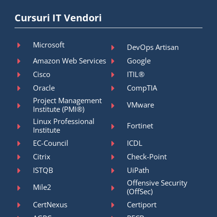
Cursuri IT Vendori
Microsoft
DevOps Artisan
Amazon Web Services
Google
Cisco
ITIL®
Oracle
CompTIA
Project Management
VMware
Institute (PMI®)
Linux Professional
Fortinet
Institute
EC-Council
ICDL
Citrix
Check-Point
ISTQB
UiPath
Offensive Security
Mile2
(OffSec)
CertNexus
Certiport