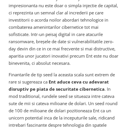
impresionanta nu este doar o simpla injectie de capital,
ci reprezinta un semnal clar al increderii pe care
investitorii o acorda noilor abordari tehnologice in
combaterea amenintarilor cibernetice tot mai
sofisticate. Intr-un peisaj digital in care atacurile
ransomware, breșele de date si vulnerabilitatile zero-
day devin din ce in ce mai frecvente si mai distructive,
aparitia unor jucatori inovativi precum Ent este nu doar
binevenita, ci absolut necesara.
Finantarile de tip seed la aceasta scala sunt extrem de
rare si sugereaza ca
Ent aduce ceva cu adevarat
disruptiv pe piata de securitate cibernetica
. In
mod traditional, rundele seed se situeaza intre cateva
sute de mii si cateva milioane de dolari. Un seed round
de 100 de milioane de dolari pozitioneaza Ent ca un
unicorn potential inca de la inceputurile sale, ridicand
intrebari fascinante despre tehnologia din spatele