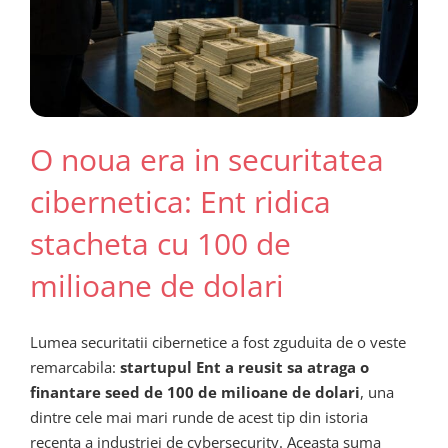
O noua era in securitatea
cibernetica: Ent ridica
stacheta cu 100 de
milioane de dolari
Lumea securitatii cibernetice a fost zguduita de o veste
remarcabila:
startupul Ent a reusit sa atraga o
finantare seed de 100 de milioane de dolari
, una
dintre cele mai mari runde de acest tip din istoria
recenta a industriei de cybersecurity. Aceasta suma