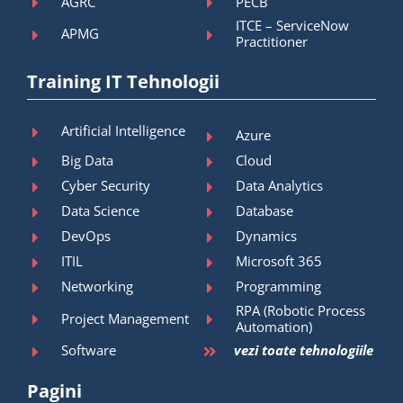
AGRC
PECB
ITCE – ServiceNow
APMG
Practitioner
Training IT Tehnologii
Artificial Intelligence
Azure
Big Data
Cloud
Cyber Security
Data Analytics
Data Science
Database
DevOps
Dynamics
ITIL
Microsoft 365
Networking
Programming
RPA (Robotic Process
Project Management
Automation)
Software
vezi toate tehnologiile
Pagini