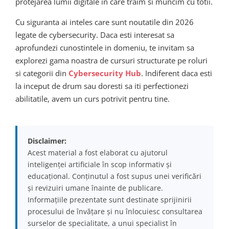
protejarea lumii digitale in care traim si muncim cu totii.
Cu siguranta ai inteles care sunt noutatile din 2026
legate de cybersecurity. Daca esti interesat sa
aprofundezi cunostintele in domeniu, te invitam sa
explorezi gama noastra de cursuri structurate pe roluri
si categorii din
Cybersecurity Hub
. Indiferent daca esti
la inceput de drum sau doresti sa iti perfectionezi
abilitatile, avem un curs potrivit pentru tine.
Disclaimer:
Acest material a fost elaborat cu ajutorul
inteligenței artificiale în scop informativ și
educațional. Conținutul a fost supus unei verificări
și revizuiri umane înainte de publicare.
Informațiile prezentate sunt destinate sprijinirii
procesului de învățare și nu înlocuiesc consultarea
surselor de specialitate, a unui specialist în