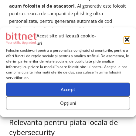
acum folosite si de atacatori
. AI generativ este folosit
pentru crearea de campanii de phishing ultra-
personalizate, pentru generarea automata de cod
malitios polimorfic si pentru identificarea automata a
Acest site utilizează cookie-
vulnerabilitatilor in aplicatii. In acest context, startupuri
uri
precum Ent trebuie sa fie cu un pas inaintea
Folosim cookie-uri pentru a personaliza conținutul și anunțurile, pentru a
adversarilor, dezvoltand modele AI care pot detecta si
oferi funcții de rețele sociale și pentru a analiza traficul. De asemenea, le
contracara amenintarile generate tot de AI.
oferim partenerilor de rețele sociale, de publicitate și de analize
informații cu privire la modul în care folosiți site-ul nostru. Aceștia le pot
combina cu alte informații oferite de dvs. sau culese în urma folosirii
Ce inseamna Ent pentru
serviciilor lor.
organizatiile din Romania si
Accept
Europa Centrala si de Est?
Opțiuni
Relevanta pentru piata locala de
cybersecurity