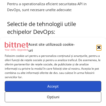
Pentru a operationaliza eficient securitatea API in
DevOps, sunt necesare unelte adecvate:
Selectie de tehnologii utile
echipelor DevOps:
API Management Platforms:
Kong, Apigee, AWS
Acest site utilizează cookie-
API Gateway
uri
Folosim cookie-uri pentru a personaliza conținutul și anunțurile, pentru a
API Security Testing:
42Crunch, StackHawk,
oferi funcții de rețele sociale și pentru a analiza traficul. De asemenea, le
Postman Security Testing
oferim partenerilor de rețele sociale, de publicitate și de analize
informații cu privire la modul în care folosiți site-ul nostru. Aceștia le pot
Runtime protection:
Imperva API Security, Salt
combina cu alte informații oferite de dvs. sau culese în urma folosirii
Security, Noname Security
serviciilor lor.
Monitoring & Observability:
Prometheus,
Accept
Grafana, Elastic, Datadog
Opțiuni
Integrarea in DevOps aduce beneficii nu doar in