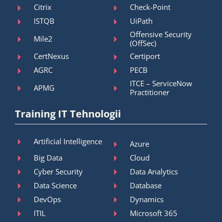
Citrix
Check-Point
ISTQB
UiPath
Offensive Security
Mile2
(OffSec)
CertNexus
Certiport
AGRC
PECB
ITCE – ServiceNow
APMG
Practitioner
Training IT Tehnologii
Artificial Intelligence
Azure
Big Data
Cloud
Cyber Security
Data Analytics
Data Science
Database
DevOps
Dynamics
ITIL
Microsoft 365