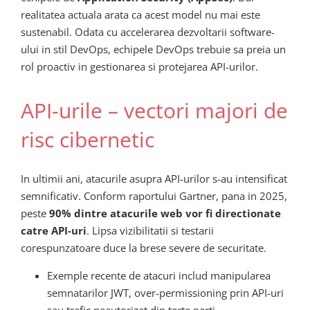
realitatea actuala arata ca acest model nu mai este
sustenabil. Odata cu accelerarea dezvoltarii software-
ului in stil DevOps, echipele DevOps trebuie sa preia un
rol proactiv in gestionarea si protejarea API-urilor.
API-urile – vectori majori de
risc cibernetic
In ultimii ani, atacurile asupra API-urilor s-au intensificat
semnificativ. Conform raportului Gartner, pana in 2025,
peste
90% dintre atacurile web vor fi directionate
catre API-uri
. Lipsa vizibilitatii si testarii
corespunzatoare duce la brese severe de securitate.
Exemple recente de atacuri includ manipularea
semnatarilor JWT, over-permissioning prin API-uri
sau trafic neautorizat din terte parti.