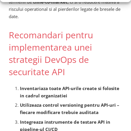
termenii de
time-to-market
, ci si o reducere masiva a
riscului operational si al pierderilor legate de bresele de
date.
Recomandari pentru
implementarea unei
strategii DevOps de
securitate API
Inventariaza toate API-urile create si folosite
in cadrul organizatiei
Utilizeaza control versioning pentru API-uri –
fiecare modificare trebuie auditata
Integreaza instrumente de testare API in
pipeline-ul CI/CD