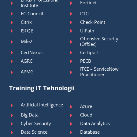
Fortinet
Institute
EC-Council
ICDL
Citrix
Check-Point
ISTQB
UiPath
Offensive Security
Mile2
(OffSec)
CertNexus
Certiport
AGRC
PECB
ITCE – ServiceNow
APMG
Practitioner
Training IT Tehnologii
Artificial Intelligence
Azure
Big Data
Cloud
Cyber Security
Data Analytics
Data Science
Database