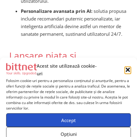
utilizatorului.
Personalizare avansata prin AI:
solutia propusa
include recomandari puternic personalizate, iar
inteligenta artificiala devine astfel un mentor de
sanatate permanent, sustinand utilizatorul 24/7.
Lansare piata si
disponibilitate
Acest site utilizează cookie-
uri
Folosim cookie-uri pentru a personaliza conținutul și anunțurile, pentru a
Oura anunta ca noua sa solutie va fi disponibila pentru
oferi funcții de rețele sociale și pentru a analiza traficul. De asemenea, le
oferim partenerilor de rețele sociale, de publicitate și de analize
consumatori incepand cu a doua jumatate a acestui an
informații cu privire la modul în care folosiți site-ul nostru. Aceștia le pot
si ca va fi compatibila atat cu sistemele Android, cat si
combina cu alte informații oferite de dvs. sau culese în urma folosirii
iOS. Utilizatorii existenti vor avea posibilitatea de a se
serviciilor lor.
conecta la noul modul de monitorizare glicemica printr-
Accept
un simplu upgrade software si instalarea senzorului
Dexcom separat.
Opțiuni