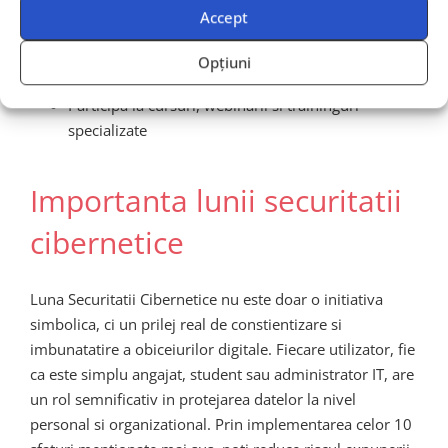
Aboneaza-te la newslettere din domeniul IT
Accept
Urmareste bloguri de securitate si alerte de
Opțiuni
siguranta cibernetica
Participa la cursuri, webinarii si traininguri
specializate
Importanta lunii securitatii
cibernetice
Luna Securitatii Cibernetice nu este doar o initiativa
simbolica, ci un prilej real de constientizare si
imbunatatire a obiceiurilor digitale. Fiecare utilizator, fie
ca este simplu angajat, student sau administrator IT, are
un rol semnificativ in protejarea datelor la nivel
personal si organizational. Prin implementarea celor 10