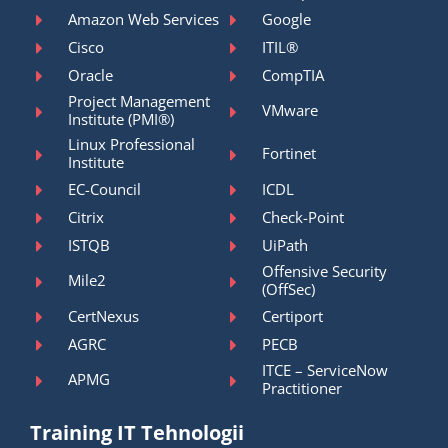
Amazon Web Services
Google
Cisco
ITIL®
Oracle
CompTIA
Project Management
VMware
Institute (PMI®)
Linux Professional
Fortinet
Institute
EC-Council
ICDL
Citrix
Check-Point
ISTQB
UiPath
Offensive Security
Mile2
(OffSec)
CertNexus
Certiport
AGRC
PECB
ITCE – ServiceNow
APMG
Practitioner
Training IT Tehnologii