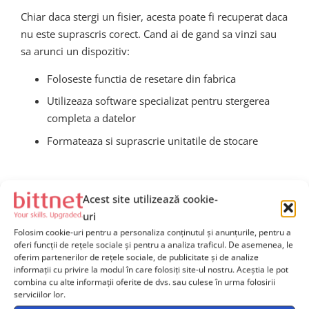
Chiar daca stergi un fisier, acesta poate fi recuperat daca
nu este suprascris corect. Cand ai de gand sa vinzi sau
sa arunci un dispozitiv:
Foloseste functia de resetare din fabrica
Utilizeaza software specializat pentru stergerea
completa a datelor
Formateaza si suprascrie unitatile de stocare
10.
Informeaza-te si
Acest site utilizează cookie-
educa-te constant
uri
Folosim cookie-uri pentru a personaliza conținutul și anunțurile, pentru a
oferi funcții de rețele sociale și pentru a analiza traficul. De asemenea, le
Securitatea cibernetica este un domeniu dinamic, aflat
oferim partenerilor de rețele sociale, de publicitate și de analize
informații cu privire la modul în care folosiți site-ul nostru. Aceștia le pot
in continua evolutie. Este esential sa ramai la curent cu
combina cu alte informații oferite de dvs. sau culese în urma folosirii
cele mai noi practici si tehnologii. Iata cateva idei:
serviciilor lor.