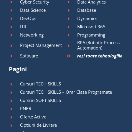
Cyber Security
Data Analytics
Data Science
Database
DevOps
Dynamics
ITIL
Microsoft 365
Networking
Programming
RPA (Robotic Process
Project Management
Automation)
Software
vezi toate tehnologiile
Pagini
Cursuri TECH SKILLS
Cursuri TECH SKILLS – Orar Clase Programate
Cursuri SOFT SKILLS
PNRR
Oferte Active
Opțiuni de Livrare