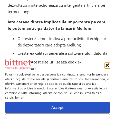
dezvoltatorii interactioneaza cu inteligenta artificiala pe
termen lung.
Iata cateva dintre implicatiile importante pe care
le putem anticipa datorita lansarii Mellum:
O crestere semnificativa a productivitatii echipelor
de dezvoltatori care adopta Mellum;
Cresterea calitatii generale a software-ului, datorita
integrarii unor practici codate automat si a
Acest site utilizează cookie-
verificarilor inteligente ale codului;
uri
Reducerea timpului necesar pentru debugging si
Folosim cookie-uri pentru a personaliza conținutul și anunțurile, pentru a
oferi funcții de rețele sociale și pentru a analiza traficul. De asemenea, le
refactoring;
oferim partenerilor de rețele sociale, de publicitate și de analize
informații cu privire la modul în care folosiți site-ul nostru. Aceștia le pot
Introducerea mai naturala a programatorilor
combina cu alte informații oferite de dvs. sau culese în urma folosirii
juniori in proiecte de complexitate mare, sustinuti
serviciilor lor.
de inteligenta artificiala;
Accept
Facilitarea unui ecosistem AI mai robust si