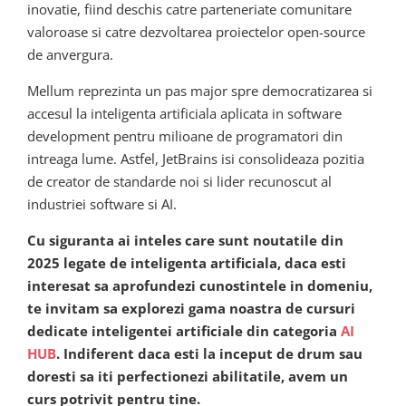
inovatie, fiind deschis catre parteneriate comunitare
valoroase si catre dezvoltarea proiectelor open-source
de anvergura.
Mellum reprezinta un pas major spre democratizarea si
accesul la inteligenta artificiala aplicata in software
development pentru milioane de programatori din
intreaga lume. Astfel, JetBrains isi consolideaza pozitia
de creator de standarde noi si lider recunoscut al
industriei software si AI.
Cu siguranta ai inteles care sunt noutatile din
2025 legate de inteligenta artificiala, daca esti
interesat sa aprofundezi cunostintele in domeniu,
te invitam sa explorezi gama noastra de cursuri
dedicate inteligentei artificiale din categoria
AI
HUB
. Indiferent daca esti la inceput de drum sau
doresti sa iti perfectionezi abilitatile, avem un
curs potrivit pentru tine.