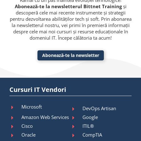
Rămâi cu un pas înaintea evoluției tehnologice!
Abonează-te la newsletterul Bittnet Training
și
descoperă cele mai recente instrumente și strategii
pentru dezvoltarea abilităților tech și soft. Prin abonarea
la newsletterul nostru, vei primi în premieră informații
despre cele mai noi cursuri și resurse educaționale în
domeniul IT. Începe călătoria ta acum!
Abonează-te la newsletter
Cursuri IT Vendori
Microsoft
DevOps Artisan
Amazon Web Services
Google
Cisco
ITIL®
Oracle
CompTIA