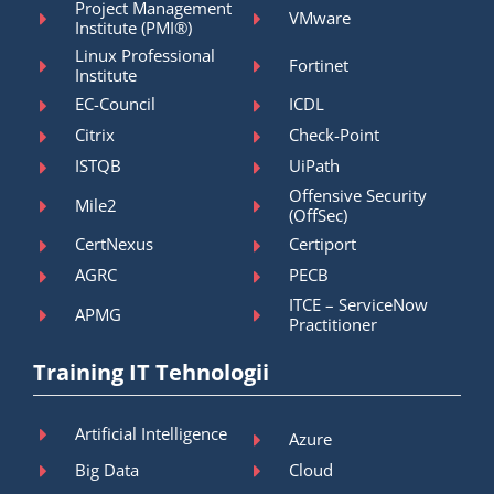
Project Management
VMware
Institute (PMI®)
Linux Professional
Fortinet
Institute
EC-Council
ICDL
Citrix
Check-Point
ISTQB
UiPath
Offensive Security
Mile2
(OffSec)
CertNexus
Certiport
AGRC
PECB
ITCE – ServiceNow
APMG
Practitioner
Training IT Tehnologii
Artificial Intelligence
Azure
Big Data
Cloud