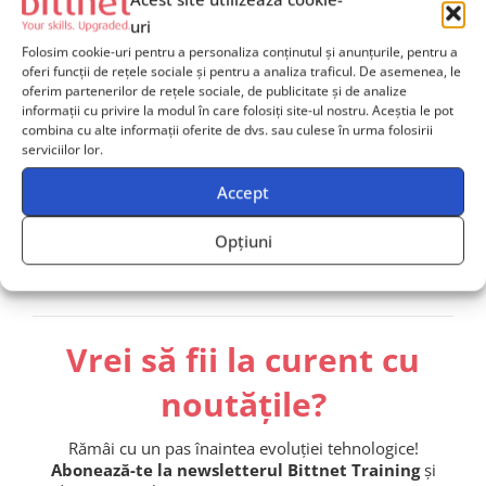
Contactează-ne
și solicită mai multe informații, iar unul
uri
dintre consultanții noștri va reveni către tine în cel mai
Folosim cookie-uri pentru a personaliza conținutul și anunțurile, pentru a
oferi funcții de rețele sociale și pentru a analiza traficul. De asemenea, le
scurt timp posibil și îți va oferi
suport dedicat
.
oferim partenerilor de rețele sociale, de publicitate și de analize
informații cu privire la modul în care folosiți site-ul nostru. Aceștia le pot
combina cu alte informații oferite de dvs. sau culese în urma folosirii
serviciilor lor.
Contactează-ne
Accept
Echipă de 2+ persoane? Primești ofertă dedicată!
Opțiuni
Vrei să fii la curent cu
noutățile?
Rămâi cu un pas înaintea evoluției tehnologice!
Abonează-te la newsletterul Bittnet Training
și