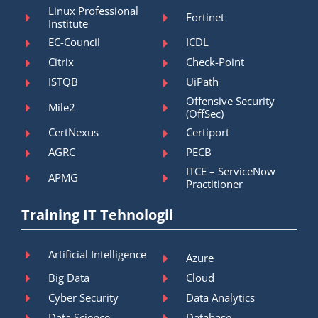
Linux Professional
Fortinet
Institute
EC-Council
ICDL
Citrix
Check-Point
ISTQB
UiPath
Offensive Security
Mile2
(OffSec)
CertNexus
Certiport
AGRC
PECB
ITCE – ServiceNow
APMG
Practitioner
Training IT Tehnologii
Artificial Intelligence
Azure
Big Data
Cloud
Cyber Security
Data Analytics
Data Science
Database