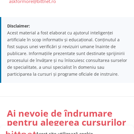
askformore@bittnet.ro
Disclaimer:
Acest material a fost elaborat cu ajutorul inteligenței
artificiale în scop informativ și educațional. Conținutul a
fost supus unei verificări și revizuiri umane înainte de
publicare. Informațiile prezentate sunt destinate sprijinirii
procesului de învățare și nu înlocuiesc consultarea surselor
de specialitate, a unui specialist în domeniu sau
participarea la cursuri și programe oficiale de instruire.
Ai nevoie de îndrumare
pentru alegerea cursurilor
potrivite echipei tale?
Acest site utilizează cookie-