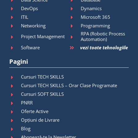
DevOps
Dynamics
ITIL
Microsoft 365
Networking
Programming
RPA (Robotic Process
Project Management
Automation)
Software
vezi toate tehnologiile
Pagini
Cursuri TECH SKILLS
Cursuri TECH SKILLS – Orar Clase Programate
Cursuri SOFT SKILLS
PNRR
Oferte Active
Opțiuni de Livrare
Blog
Abonează-te la Newsletter