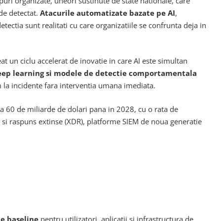
puri organizate, uneori sustinute de state nationale, care
 de detectat.
Atacurile automatizate bazate pe AI
,
ctia sunt realitati cu care organizatiile se confrunta deja in
at un ciclu accelerat de inovatie in care AI este simultan
eep learning si modele de detectie comportamentala
 la incidente fara interventia umana imediata.
60 de miliarde de dolari pana in 2028, cu o rata de
e si raspuns extinse (XDR), platforme SIEM de noua generatie
e baseline
pentru utilizatori, aplicatii si infrastructura de