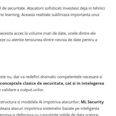
de securitate. Atacatorii sofisticati investesc deja in tehnici
e learning. Aceasta realitate subliniaza importanta unui
necesita acces la volume mari de date, unele dintre ele
eze cu atentie tensiunea dintre nevoia de date pentru a
 este nu, dar va redefini dramatic competentele necesare si
 conceptele clasice de securitate, cat si in intelegerea
de validare a output-urilor.
rastructura si modelele AI impotriva atacurilor;
ML Security
uleaza atacuri impotriva sistemelor bazate pe inteligenta
ofensiva si defensiva cu cunostinte solide de data science,