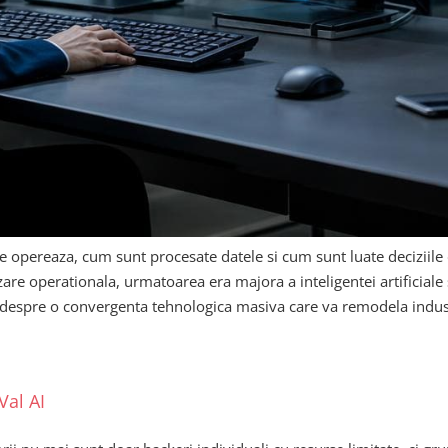
ile opereaza, cum sunt procesate datele si cum sunt luate deciziile 
are operationala, urmatoarea era majora a inteligentei artificial
 despre o convergenta tehnologica masiva care va remodela industri
Val AI