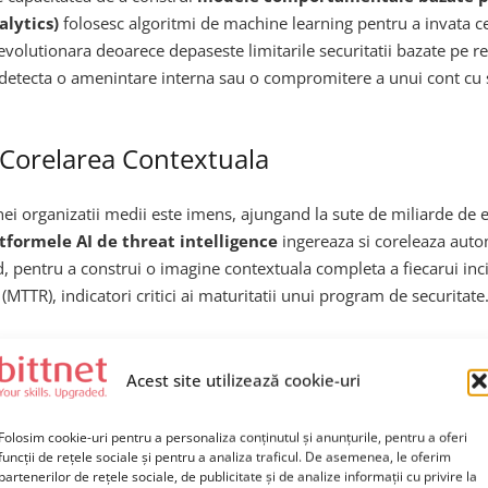
alytics)
folosesc algoritmi de machine learning pentru a invata ce
olutionara deoarece depaseste limitarile securitatii bazate pe regu
detecta o amenintare interna sau o compromitere a unui cont cu sap
i Corelarea Contextuala
nei organizatii medii este imens, ajungand la sute de miliarde de 
tformele AI de threat intelligence
ingereaza si coreleaza autom
oud, pentru a construi o imagine contextuala completa a fiecarui in
TTR), indicatori critici ai maturitatii unui program de securitate
crie Cod de Aparare
Acest site utilizează cookie-uri
 generative aplicate in securitate ofensiva si defensiva
. Pe 
Folosim cookie-uri pentru a personaliza conținutul și anunțurile, pentru a oferi
funcții de rețele sociale și pentru a analiza traficul. De asemenea, le oferim
folosite pentru simularea de atacuri realiste in cadrul exercitiilo
partenerilor de rețele sociale, de publicitate și de analize informații cu privire la
r (BAS – Breach and Attack Simulation)
alimentate de AI gene