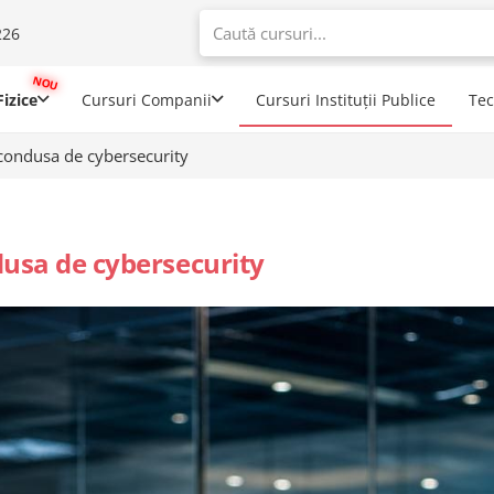
226
When autoco
izice
Cursuri Companii
Cursuri Instituții Publice
Te
 condusa de cybersecurity
dusa de cybersecurity