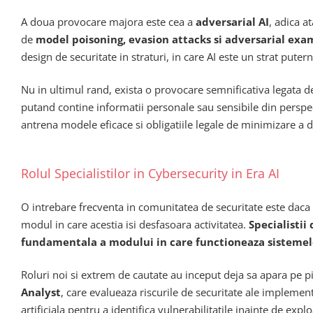
A doua provocare majora este cea a
adversarial AI
, adica a
de
model poisoning, evasion attacks si adversarial exa
design de securitate in straturi, in care AI este un strat put
Nu in ultimul rand, exista o provocare semnificativa legata 
putand contine informatii personale sau sensibile din perspe
antrena modele eficace si obligatiile legale de minimizare a dat
Rolul Specialistilor in Cybersecurity in Era AI
O intrebare frecventa in comunitatea de securitate este daca 
modul in care acestia isi desfasoara activitatea.
Specialistii
fundamentala a modului in care functioneaza sistemel
Roluri noi si extrem de cautate au inceput deja sa apara pe p
Analyst
, care evalueaza riscurile de securitate ale implemen
artificiala pentru a identifica vulnerabilitatile inainte de ex