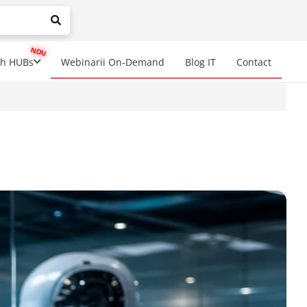
mplete results are available use up and down arrows to review a
ch HUBs
Webinarii On-Demand
Blog IT
Contact