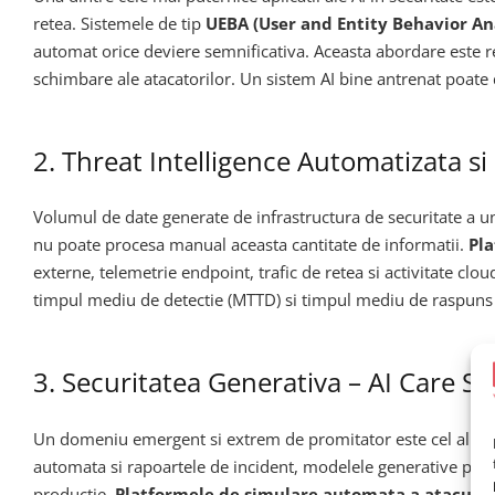
retea. Sistemele de tip
UEBA (User and Entity Behavior An
automat orice deviere semnificativa. Aceasta abordare este rev
schimbare ale atacatorilor. Un sistem AI bine antrenat poate 
2. Threat Intelligence Automatizata s
Volumul de date generate de infrastructura de securitate a u
nu poate procesa manual aceasta cantitate de informatii.
Pla
externe, telemetrie endpoint, trafic de retea si activitate cl
timpul mediu de detectie (MTTD) si timpul mediu de raspuns (M
3. Securitatea Generativa – AI Care S
Un domeniu emergent si extrem de promitator este cel al
AI
automata si rapoartele de incident, modelele generative pot fi 
productie.
Platformele de simulare automata a atacurilo