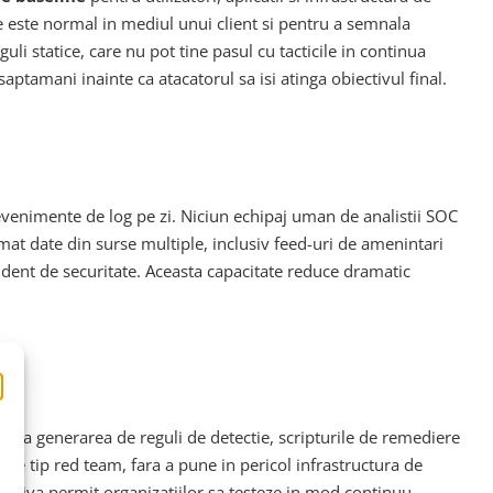
 este normal in mediul unui client si pentru a semnala
li statice, care nu pot tine pasul cu tacticile in continua
tamani inainte ca atacatorul sa isi atinga obiectivul final.
evenimente de log pe zi. Niciun echipaj uman de analistii SOC
at date din surse multiple, inclusiv feed-uri de amenintari
cident de securitate. Aceasta capacitate reduce dramatic
.
langa generarea de reguli de detectie, scripturile de remediere
r de tip red team, fara a pune in pericol infrastructura de
rativa permit organizatiilor sa testeze in mod continuu