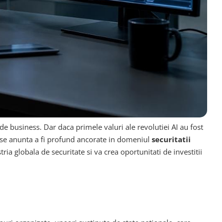
de business. Dar daca primele valuri ale revolutiei AI au fost
e se anunta a fi profund ancorate in domeniul
securitatii
a globala de securitate si va crea oportunitati de investitii