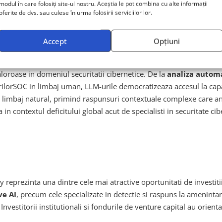
modul în care folosiți site-ul nostru. Aceștia le pot combina cu alte informații
lacunele inainte ca acestea sa fie exploatate de atacatori reali.
oferite de dvs. sau culese în urma folosirii serviciilor lor.
Accept
Opțiuni
nile de Securitate
aloroase in domeniul securitatii cibernetice. De la
analiza automa
ilorSOC in limbaj uman, LLM-urile democratizeaza accesul la capabi
in limbaj natural, primind raspunsuri contextuale complexe care an
 in contextul deficitului global acut de specialisti in securitate ci
y reprezinta una dintre cele mai atractive oportunitati de investi
ve AI
, precum cele specializate in detectie si raspuns la amenintari,
Investitorii institutionali si fondurile de venture capital au orienta