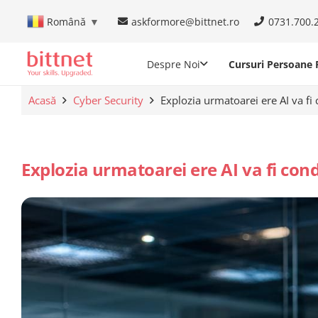
askformore@bittnet.ro
0731.700.
Română
▼
Despre Noi
Cursuri Persoane F
Acasă
Cyber Security
Explozia urmatoarei ere AI va fi
Explozia urmatoarei ere AI va fi con