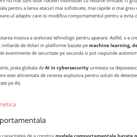
rii nu mai sunt doar hackeri individuali cu resurse limitate, ci gru
iala pentru a lansa atacuri mai sofisticate, mai rapide si mai greu
e-ul adaptiv care isi modifica comportamentul pentru a evita dete
tarea masiva a acelorasi tehnologii pentru aparare. Astfel, s-a cre
c miliarde de dolari in platforme bazate pe
machine learning, d
ne de evenimente de securitate pe secunda si pot raspunde autonom
strie, piata globala de
AI in cybersecurity
urmeaza sa depaseasca 
e este alimentata de cererea exploziva pentru solutii de detecti
ate pe AI).
rnetica
omportamentala
te capacitatea de a construi
modele comportamentale bazate p