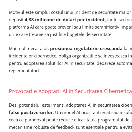
Motivul este simplu: costul unui incident de securitate majo
depasit
4,88 milioane de dolari per incident
, iar in sect
platforma AI care poate preveni sau limita semnificativ impac
urile care trebuie sa justifice bugetele de securitate.
Mai mult decat atat,
presiunea regulatorie crescanda
la n
incidentelor cibernetice, obliga organizatiile sa investeasca i
pentru adoptarea solutiilor AI in securitate, deoarece automa
reglementatori.
Provocarile Adoptarii AI in Securitatea Cibernetica
Desi potentialul este imens, adoptarea AI in securitatea cibe
false positive-urilor
. Un model AI prost antrenat sau insufi
ceea ce paradoxal poate reduce eficacitatea programului de s
mecanisme robuste de feedback sunt esentiale pentru a evit