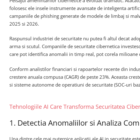
Peisajul amenintarilor cibernetice a evoluat dramatic. Atacato
folosesc ele insele instrumente avansate de inteligenta artific
campaniile de phishing generate de modele de limbaj si malwar
2025 si 2026.
Raspunsul industriei de securitate nu putea fi altul decat adop
arma si scutul. Companiile de securitate cibernetica investes
care pot identifica anomalii in timp real, pot corela milioa
Conform analistilor financiari si rapoartelor recente din indu
crestere anuala compusa (CAGR) de peste 23%. Aceasta crester
si sisteme autonome de operatiuni de securitate (SOC-uri baz
Tehnologiile AI Care Transforma Securitatea Cibe
1. Detectia Anomaliilor si Analiza C
Una dintre cele mai puternice aplicatii ale AI in securitate es