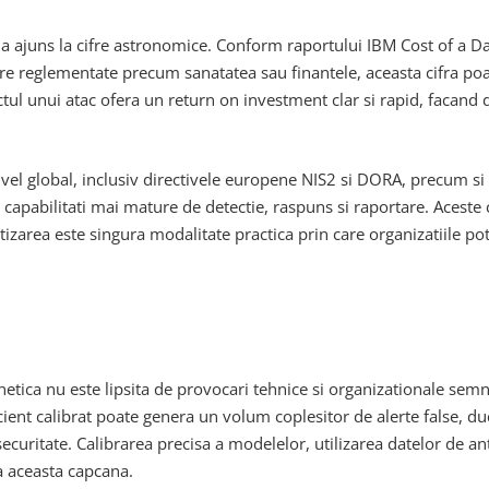
r a ajuns la cifre astronomice. Conform raportului IBM Cost of a D
oare reglementate precum sanatatea sau finantele, aceasta cifra poat
tul unui atac ofera un return on investment clar si rapid, facand 
ivel global, inclusiv directivele europene NIS2 si DORA, precum si
n capabilitati mai mature de detectie, raspuns si raportare. Aceste 
tizarea este singura modalitate practica prin care organizatiile p
rnetica nu este lipsita de provocari tehnice si organizationale se
cient calibrat poate genera un volum coplesitor de alerte false, du
ecuritate. Calibrarea precisa a modelelor, utilizarea datelor de a
a aceasta capcana.