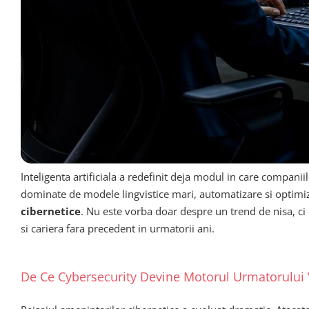
Inteligenta artificiala a redefinit deja modul in care compani
dominate de modele lingvistice mari, automatizare si optimiz
cibernetice
. Nu este vorba doar despre un trend de nisa, ci
si cariera fara precedent in urmatorii ani.
De Ce Cybersecurity Devine Motorul Urmatorului 