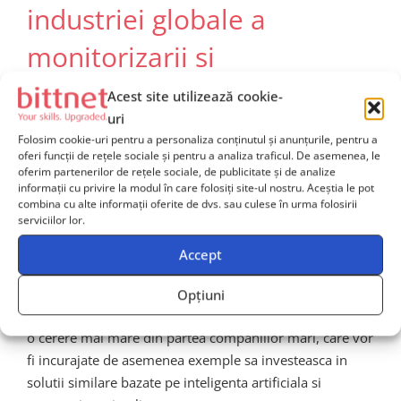
industriei globale a
monitorizarii si
observabilitate
Acest site utilizează cookie-
uri
Folosim cookie-uri pentru a personaliza conținutul și anunțurile, pentru a
Mutarea Datadog de achizitie a Metaplane marcheaza
oferi funcții de rețele sociale și pentru a analiza traficul. De asemenea, le
clar o directie emergenta, evidentiind importanta
oferim partenerilor de rețele sociale, de publicitate și de analize
informații cu privire la modul în care folosiți site-ul nostru. Aceștia le pot
crescanda a AI-ului in monitorizarea infrastructurilor IT.
combina cu alte informații oferite de dvs. sau culese în urma folosirii
Concurentii vor avea nevoie sa raspunda rapid la
serviciilor lor.
aceasta miscare strategica pentru a putea face fata
Accept
competitiei tot mai acerbe din domeniul tehnologiei
avansate.
Opțiuni
In paralel, start-up-uri similare vor beneficia indirect de
o cerere mai mare din partea companiilor mari, care vor
fi incurajate de asemenea exemple sa investeasca in
solutii similare bazate pe inteligenta artificiala si