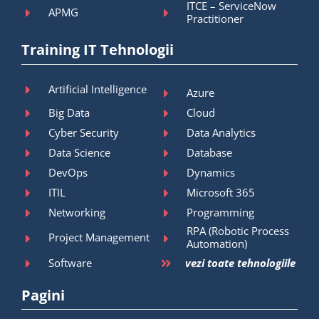
ITCE – ServiceNow
APMG
Practitioner
Training IT Tehnologii
Artificial Intelligence
Azure
Big Data
Cloud
Cyber Security
Data Analytics
Data Science
Database
DevOps
Dynamics
ITIL
Microsoft 365
Networking
Programming
RPA (Robotic Process
Project Management
Automation)
Software
vezi toate tehnologiile
Pagini