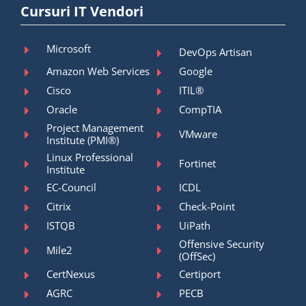
Cursuri IT Vendori
Microsoft
DevOps Artisan
Amazon Web Services
Google
Cisco
ITIL®
Oracle
CompTIA
Project Management
VMware
Institute (PMI®)
Linux Professional
Fortinet
Institute
EC-Council
ICDL
Citrix
Check-Point
ISTQB
UiPath
Offensive Security
Mile2
(OffSec)
CertNexus
Certiport
AGRC
PECB