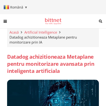
Română
▼
When autocomplete results are a
Acasă
Artificial Intelligence
Datadog achizitioneaza Metaplane pentru
monitorizare prin IA
Datadog achizitioneaza Metaplane
pentru monitorizare avansata prin
inteligenta artificiala