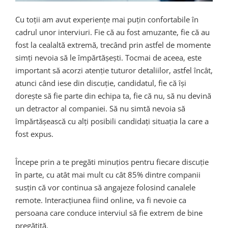
Cu toții am avut experiențe mai puțin confortabile în
cadrul unor interviuri. Fie că au fost amuzante, fie că au
fost la cealaltă extremă, trecând prin astfel de momente
simți nevoia să le împărtășești. Tocmai de aceea, este
important să acorzi atenție tuturor detaliilor, astfel încât,
atunci când iese din discuție, candidatul, fie că își
dorește să fie parte din echipa ta, fie că nu, să nu devină
un detractor al companiei. Să nu simtă nevoia să
împărtășească cu alți posibili candidați situația la care a
fost expus.
Începe prin a te pregăti minuțios pentru fiecare discuție
în parte, cu atât mai mult cu cât 85% dintre companii
susțin că vor continua să angajeze folosind canalele
remote. Interacțiunea fiind online, va fi nevoie ca
persoana care conduce interviul să fie extrem de bine
pregătită.