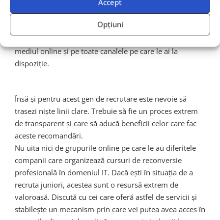
putea potrivi și integra mai bine în noul rol. Iar prin
Accept
recomandarea de job către cercul lor de apropiați
Opțiuni
angajații tăi nu fac altceva decât să crească credibilitatea
tuturor mesajelor pe care tu le-ai propagat
deja
în
mediul online și pe toate canalele pe care le ai la
dispoziție.
Însă și pentru acest gen de recrutare este nevoie să
trasezi niște linii clare. Trebuie să fie un proces extrem
de transparent și care să aducă beneficii celor care fac
aceste recomandări.
Nu uita nici de grupurile online pe care le au diferitele
companii care organizează cursuri de reconversie
profesională în domeniul IT. Dacă ești în situația de a
recruta juniori, acestea sunt o resursă extrem de
valoroasă. Discută cu cei care oferă astfel de servicii și
stabilește un mecanism prin care vei putea avea acces în