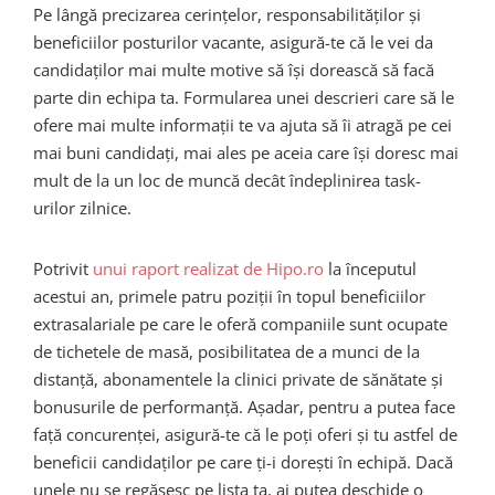
Pe lângă precizarea cerințelor, responsabilităților și
beneficiilor posturilor vacante, asigură-te că le vei da
candidaților mai multe motive să își dorească să facă
parte din echipa ta. Formularea unei descrieri care să le
ofere mai multe informații te va ajuta să îi atragă pe cei
mai buni candidați, mai ales pe aceia care își doresc mai
mult de la un loc de muncă decât îndeplinirea task-
urilor zilnice.
Potrivit
unui raport realizat de Hipo.ro
la începutul
acestui an, primele patru poziții în topul beneficiilor
extrasalariale pe care le oferă companiile sunt ocupate
de tichetele de masă, posibilitatea de a munci de la
distanță, abonamentele la clinici private de sănătate și
bonusurile de performanță. Așadar, pentru a putea face
față concurenței, asigură-te că le poți oferi și tu astfel de
beneficii candidaților pe care ți-i dorești în echipă. Dacă
unele nu se regăsesc pe lista ta, ai putea deschide o