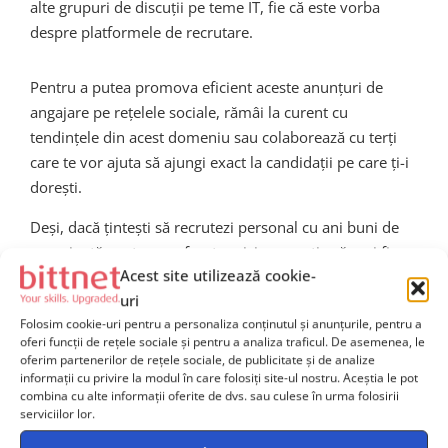
alte grupuri de discuții pe teme IT, fie că este vorba
despre platformele de recrutare.
Pentru a putea promova eficient aceste anunțuri de
angajare pe rețelele sociale, rămâi la curent cu
tendințele din acest domeniu sau colaborează cu terți
care te vor ajuta să ajungi exact la candidații pe care ți-i
dorești.
Deși, dacă țintești să recrutezi personal cu ani buni de
experiență sunt șanse foarte mici ca aceștia să mai fie
Acest site utilizează cookie-
activi pe site-urile de recrutare. Și asta pentru că ei
deja
uri
dețin o poziție într-o companie de profil, cel mai
Folosim cookie-uri pentru a personaliza conținutul și anunțurile, pentru a
probabil sunt și bine plătiți,
astfel încât
va trebui să ai o
oferi funcții de rețele sociale și pentru a analiza traficul. De asemenea, le
abordare diferită cu ei. În aceste situații pot fi de ajutor,
oferim partenerilor de rețele sociale, de publicitate și de analize
cu o rată mare de succes, recomandările venite din
informații cu privire la modul în care folosiți site-ul nostru. Aceștia le pot
combina cu alte informații oferite de dvs. sau culese în urma folosirii
partea echipei. De ce? Pentru că persoanele
serviciilor lor.
recomandate sunt niște potențiali candidați care s-ar