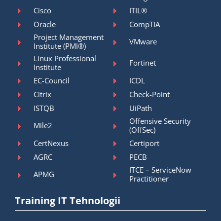
Cisco
ITIL®
Oracle
CompTIA
Project Management
VMware
Institute (PMI®)
Linux Professional
Fortinet
Institute
EC-Council
ICDL
Citrix
Check-Point
ISTQB
UiPath
Offensive Security
Mile2
(OffSec)
CertNexus
Certiport
AGRC
PECB
ITCE – ServiceNow
APMG
Practitioner
Training IT Tehnologii