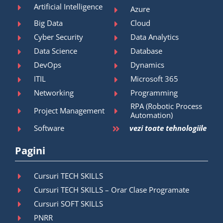
Artificial Intelligence
Azure
Big Data
Cloud
Cyber Security
Data Analytics
Data Science
Database
DevOps
Dynamics
ITIL
Microsoft 365
Networking
Programming
RPA (Robotic Process
Project Management
Automation)
Software
vezi toate tehnologiile
Pagini
Cursuri TECH SKILLS
Cursuri TECH SKILLS – Orar Clase Programate
Cursuri SOFT SKILLS
PNRR