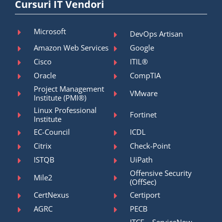
Cursuri IT Vendori
Microsoft
DevOps Artisan
Amazon Web Services
Google
Cisco
ITIL®
Oracle
CompTIA
Project Management
VMware
Institute (PMI®)
Linux Professional
Fortinet
Institute
EC-Council
ICDL
Citrix
Check-Point
ISTQB
UiPath
Offensive Security
Mile2
(OffSec)
CertNexus
Certiport
AGRC
PECB
ITCE – ServiceNow