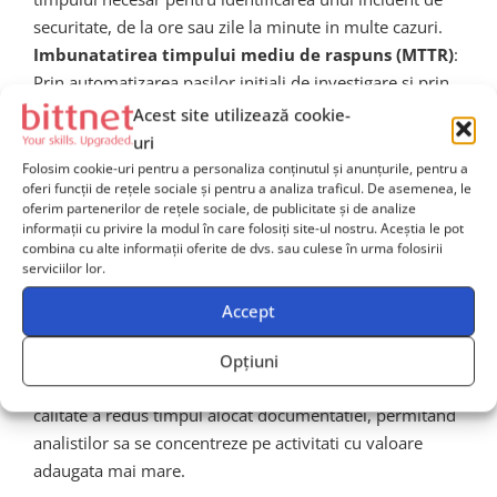
securitate, de la ore sau zile la minute in multe cazuri.
Imbunatatirea timpului mediu de raspuns (MTTR)
:
Prin automatizarea pasilor initiali de investigare si prin
furnizarea de context relevant imediat, analistii pot lua
Acest site utilizează cookie-
decizii mai rapide si mai informate.
Reducerea
uri
volumului de false pozitive
: Capabilitatile avansate
Folosim cookie-uri pentru a personaliza conținutul și anunțurile, pentru a
oferi funcții de rețele sociale și pentru a analiza traficul. De asemenea, le
de corelare ale AI-ului au permis o filtrare mai eficienta
oferim partenerilor de rețele sociale, de publicitate și de analize
a alertelor, reducand substantial numarul de false
informații cu privire la modul în care folosiți site-ul nostru. Aceștia le pot
pozitive cu care se confrunta analistii.
Augmentarea
combina cu alte informații oferite de dvs. sau culese în urma folosirii
serviciilor lor.
capabilitatilor echipei SOC
: Analistii de nivel junior
pot acum gestiona investigatii mai complexe,
Accept
beneficiind de ghidarea si contextul oferit de sistemul
AI.
Imbunatatirea documentatiei si a raportarii
:
Opțiuni
Generarea automata a rapoartelor de incident de inalta
calitate a redus timpul alocat documentatiei, permitand
analistilor sa se concentreze pe activitati cu valoare
adaugata mai mare.