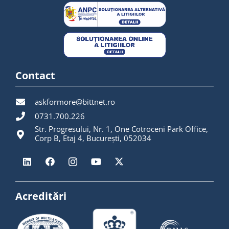
Contact
askformore@bittnet.ro
0731.700.226
Str. Progresului, Nr. 1, One Cotroceni Park Office,
Corp B, Etaj 4, București, 052034
Acreditări