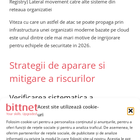
Registry) Lateral movement catre alte sisteme din
reteaua organizatiei
Viteza cu care un astfel de atac se poate propaga prin
infrastructura unei organizatii moderne bazate pe cloud
este unul dintre cele mai mari motive de ingrijorare
pentru echipele de securitate in 2026.
Strategii de aparare si
mitigare a riscurilor
Verificarea sistematica a
pachetelor recomandate de AI
Acest site utilizează cookie-
uri
Folosim cookie-uri pentru a personaliza conținutul și anunțurile, pentru a
Prima si cea mai importanta linie de aparare impotriva
oferi funcții de rețele sociale și pentru a analiza traficul. De asemenea, le
slopsquatting-ului este
implementarea unui proces
oferim partenerilor de rețele sociale, de publicitate și de analize
informații cu privire la modul în care folosiți site-ul nostru. Aceștia le pot
riguros de verificare a oricarui pachet recomandat