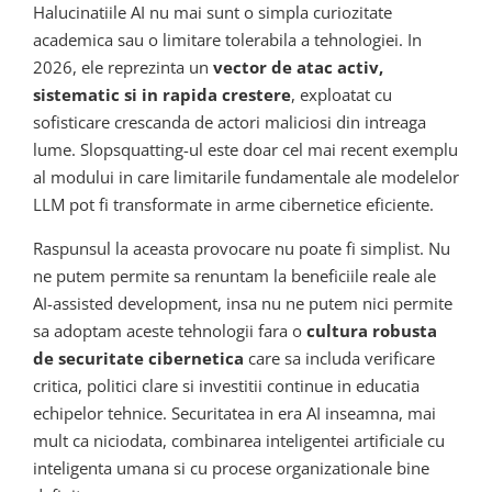
Halucinatiile AI nu mai sunt o simpla curiozitate
academica sau o limitare tolerabila a tehnologiei. In
2026, ele reprezinta un
vector de atac activ,
sistematic si in rapida crestere
, exploatat cu
sofisticare crescanda de actori maliciosi din intreaga
lume. Slopsquatting-ul este doar cel mai recent exemplu
al modului in care limitarile fundamentale ale modelelor
LLM pot fi transformate in arme cibernetice eficiente.
Raspunsul la aceasta provocare nu poate fi simplist. Nu
ne putem permite sa renuntam la beneficiile reale ale
AI-assisted development, insa nu ne putem nici permite
sa adoptam aceste tehnologii fara o
cultura robusta
de securitate cibernetica
care sa includa verificare
critica, politici clare si investitii continue in educatia
echipelor tehnice. Securitatea in era AI inseamna, mai
mult ca niciodata, combinarea inteligentei artificiale cu
inteligenta umana si cu procese organizationale bine