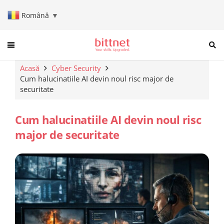
Română
▼
When autocomplete results are a
Acasă
Cyber Security
Cum halucinatiile AI devin noul risc major de
securitate
Cum halucinatiile AI devin noul risc
major de securitate