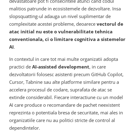
devastatoare pot fi consecintele atunci cand codul
malitios patrunde in ecosistemele de dezvoltare. Insa
slopsquatting-ul adauga un nivel suplimentar de
complexitate acestei probleme, deoarece
vectorul de
atac initial nu este o vulnerabilitate tehnica
conventionala, ci o limitare cognitiva a sistemelor
AI
.
In contextul in care tot mai multe organizatii adopta
practici de
AI-assisted development
, in care
dezvoltatorii folosesc asistenti precum GitHub Copilot,
Cursor, Tabnine sau alte platforme similare pentru a
accelera procesul de codare, suprafata de atac se
extinde considerabil. Fiecare interactiune cu un model
AI care produce o recomandare de pachet neexistent
reprezinta o potentiala bresa de securitate, mai ales in
organizatiile care nu au politici stricte de control al
dependintelor.