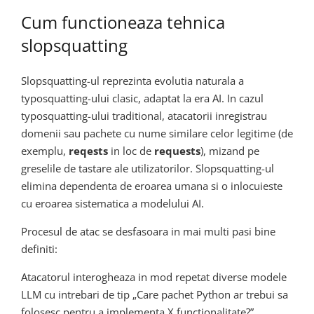
Cum functioneaza tehnica
slopsquatting
Slopsquatting-ul reprezinta evolutia naturala a
typosquatting-ului clasic, adaptat la era AI. In cazul
typosquatting-ului traditional, atacatorii inregistrau
domenii sau pachete cu nume similare celor legitime (de
exemplu,
reqests
in loc de
requests
), mizand pe
greselile de tastare ale utilizatorilor. Slopsquatting-ul
elimina dependenta de eroarea umana si o inlocuieste
cu eroarea sistematica a modelului AI.
Procesul de atac se desfasoara in mai multi pasi bine
definiti:
Atacatorul interogheaza in mod repetat diverse modele
LLM cu intrebari de tip „Care pachet Python ar trebui sa
folosesc pentru a implementa X functionalitate?”