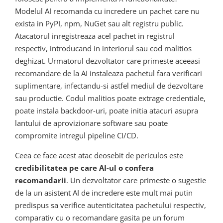
Modelul AI recomanda cu incredere un pachet care nu
exista in PyPI, npm, NuGet sau alt registru public.
Atacatorul inregistreaza acel pachet in registrul
respectiv, introducand in interiorul sau cod malitios
deghizat. Urmatorul dezvoltator care primeste aceeasi
recomandare de la AI instaleaza pachetul fara verificari
suplimentare, infectandu-si astfel mediul de dezvoltare
sau productie. Codul malitios poate extrage credentiale,
poate instala backdoor-uri, poate initia atacuri asupra
lantului de aprovizionare software sau poate
compromite intregul pipeline CI/CD.
Ceea ce face acest atac deosebit de periculos este
credibilitatea pe care AI-ul o confera
recomandarii
. Un dezvoltator care primeste o sugestie
de la un asistent AI de incredere este mult mai putin
predispus sa verifice autenticitatea pachetului respectiv,
comparativ cu o recomandare gasita pe un forum