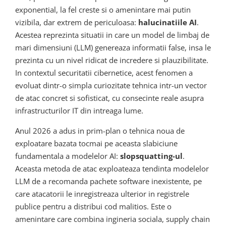
exponential, la fel creste si o amenintare mai putin
vizibila, dar extrem de periculoasa:
halucinatiile AI
.
Acestea reprezinta situatii in care un model de limbaj de
mari dimensiuni (LLM) genereaza informatii false, insa le
prezinta cu un nivel ridicat de incredere si plauzibilitate.
In contextul securitatii cibernetice, acest fenomen a
evoluat dintr-o simpla curiozitate tehnica intr-un vector
de atac concret si sofisticat, cu consecinte reale asupra
infrastructurilor IT din intreaga lume.
Anul 2026 a adus in prim-plan o tehnica noua de
exploatare bazata tocmai pe aceasta slabiciune
fundamentala a modelelor AI:
slopsquatting-ul
.
Aceasta metoda de atac exploateaza tendinta modelelor
LLM de a recomanda pachete software inexistente, pe
care atacatorii le inregistreaza ulterior in registrele
publice pentru a distribui cod malitios. Este o
amenintare care combina ingineria sociala, supply chain