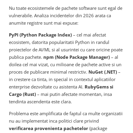
Nu toate ecosistemele de pachete software sunt egal de
vulnerabile. Analiza incidentelor din 2026 arata ca
anumite registre sunt mai expuse:
PyPI (Python Package Index)
– cel mai afectat
ecosistem, datorita popularitatii Python in randul
proiectelor de AI/ML si al usurintei cu care oricine poate
publica pachete.
npm (Node Package Manager)
– al
doilea cel mai vizat, cu milioane de pachete active si un
proces de publicare minimal restrictiv.
NuGet (.NET)
–
in crestere ca tinta, in special in contextul aplicatiilor
enterprise dezvoltate cu asistenta AI.
RubyGems si
Cargo (Rust)
– mai putin afectate momentan, insa
tendinta ascendenta este clara.
Problema este amplificata de faptul ca multe organizatii
nu au implementat inca politici clare privind
verificarea provenienta pachetelor
(package