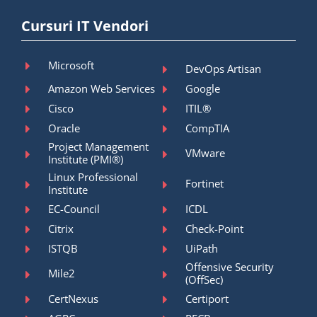
Cursuri IT Vendori
Microsoft
DevOps Artisan
Amazon Web Services
Google
Cisco
ITIL®
Oracle
CompTIA
Project Management
VMware
Institute (PMI®)
Linux Professional
Fortinet
Institute
EC-Council
ICDL
Citrix
Check-Point
ISTQB
UiPath
Offensive Security
Mile2
(OffSec)
CertNexus
Certiport