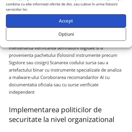
combina cu alte informații oferite de dvs. sau culese în urma folosirii
de un model AI
, inainte de instalarea acestuia. Aceasta
serviciilor lor.
verificare trebuie sa includa mai multe niveluri:
Accept
Confirmarea existentei pachetului in registrul oficial si
verificarea istoricului sau de publicare Analiza
Opțiuni
numarului de descarcari, a recenziilor si a activitatii de
mentenanta Verificarea semnaturii digitale si a
provenienta pachetului (folosind instrumente precum
Sigstore sau cosign) Scanarea codului sursa sau a
artefactului binar cu instrumente specializate de analiza
a malware-ului Coroborarea recomandarilor AI cu
documentatia oficiala sau cu surse verificate
independent
Implementarea politicilor de
securitate la nivel organizational