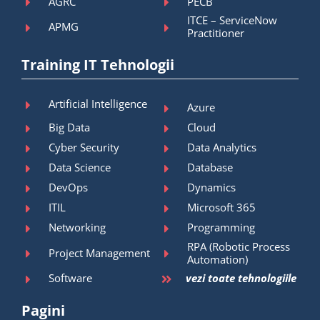
AGRC
PECB
ITCE – ServiceNow
APMG
Practitioner
Training IT Tehnologii
Artificial Intelligence
Azure
Big Data
Cloud
Cyber Security
Data Analytics
Data Science
Database
DevOps
Dynamics
ITIL
Microsoft 365
Networking
Programming
RPA (Robotic Process
Project Management
Automation)
Software
vezi toate tehnologiile
Pagini