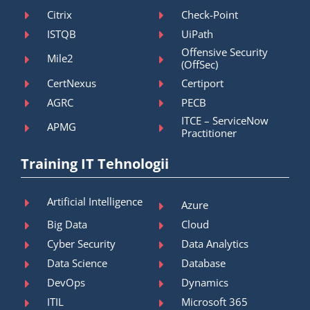
Citrix
Check-Point
ISTQB
UiPath
Offensive Security
Mile2
(OffSec)
CertNexus
Certiport
AGRC
PECB
ITCE – ServiceNow
APMG
Practitioner
Training IT Tehnologii
Artificial Intelligence
Azure
Big Data
Cloud
Cyber Security
Data Analytics
Data Science
Database
DevOps
Dynamics
ITIL
Microsoft 365