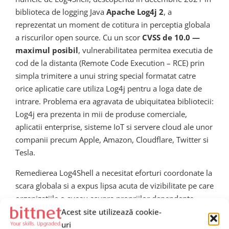
biblioteca de logging Java
Apache Log4j 2
, a
reprezentat un moment de cotitura in perceptia globala
a riscurilor open source. Cu un scor
CVSS de 10.0 —
maximul posibil
, vulnerabilitatea permitea executia de
cod de la distanta (Remote Code Execution – RCE) prin
simpla trimitere a unui string special formatat catre
orice aplicatie care utiliza Log4j pentru a loga date de
intrare. Problema era agravata de ubiquitatea bibliotecii:
Log4j era prezenta in mii de produse comerciale,
aplicatii enterprise, sisteme IoT si servere cloud ale unor
companii precum Apple, Amazon, Cloudflare, Twitter si
Tesla.
Remedierea Log4Shell a necesitat eforturi coordonate la
scara globala si a expus lipsa acuta de vizibilitate pe care
organizatiile o aveau asupra propriilor dependente
software. Multe companii nu stiau ca utilizeaza Log4j,
Acest site utilizează cookie-
deoarece biblioteca era inclusa tranzitiv prin alte
uri