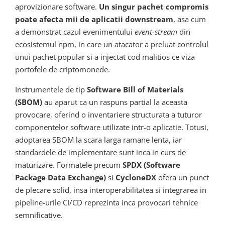
aprovizionare software.
Un singur pachet compromis
poate afecta mii de aplicatii downstream
, asa cum
a demonstrat cazul evenimentului
event-stream
din
ecosistemul npm, in care un atacator a preluat controlul
unui pachet popular si a injectat cod malitios ce viza
portofele de criptomonede.
Instrumentele de tip
Software Bill of Materials
(SBOM)
au aparut ca un raspuns partial la aceasta
provocare, oferind o inventariere structurata a tuturor
componentelor software utilizate intr-o aplicatie. Totusi,
adoptarea SBOM la scara larga ramane lenta, iar
standardele de implementare sunt inca in curs de
maturizare. Formatele precum
SPDX (Software
Package Data Exchange)
si
CycloneDX
ofera un punct
de plecare solid, insa interoperabilitatea si integrarea in
pipeline-urile CI/CD reprezinta inca provocari tehnice
semnificative.