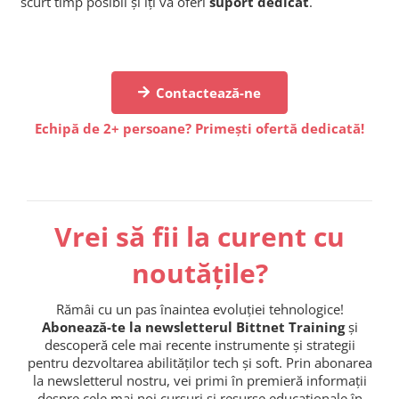
scurt timp posibil și îți va oferi
suport dedicat
.
Contactează-ne
Echipă de 2+ persoane? Primești ofertă dedicată!
Vrei să fii la curent cu
noutățile?
Rămâi cu un pas înaintea evoluției tehnologice!
Abonează-te la newsletterul Bittnet Training
și
descoperă cele mai recente instrumente și strategii
pentru dezvoltarea abilităților tech și soft. Prin abonarea
la newsletterul nostru, vei primi în premieră informații
despre cele mai noi cursuri și resurse educaționale în