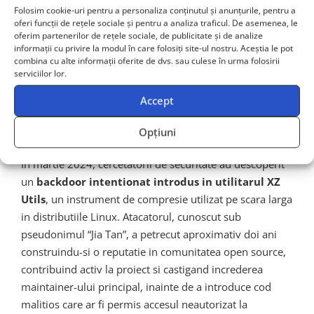
dependente. Acest incident a accelerat dramatic
Folosim cookie-uri pentru a personaliza conținutul și anunțurile, pentru a
oferi funcții de rețele sociale și pentru a analiza traficul. De asemenea, le
adoptarea SBOM si a instrumentelor de analiza a
oferim partenerilor de rețele sociale, de publicitate și de analize
compozitiei software (
SCA – Software Composition
informații cu privire la modul în care folosiți site-ul nostru. Aceștia le pot
combina cu alte informații oferite de dvs. sau culese în urma folosirii
Analysis
) in industrie.
serviciilor lor.
Backdoor-ul XZ Utils: Un atac
Accept
sofisticat de inginerie sociala
Opțiuni
In martie 2024, cercetatorii de securitate au descoperit
un
backdoor intentionat introdus in utilitarul XZ
Utils
, un instrument de compresie utilizat pe scara larga
in distributiile Linux. Atacatorul, cunoscut sub
pseudonimul “Jia Tan”, a petrecut aproximativ doi ani
construindu-si o reputatie in comunitatea open source,
contribuind activ la proiect si castigand increderea
maintainer-ului principal, inainte de a introduce cod
malitios care ar fi permis accesul neautorizat la