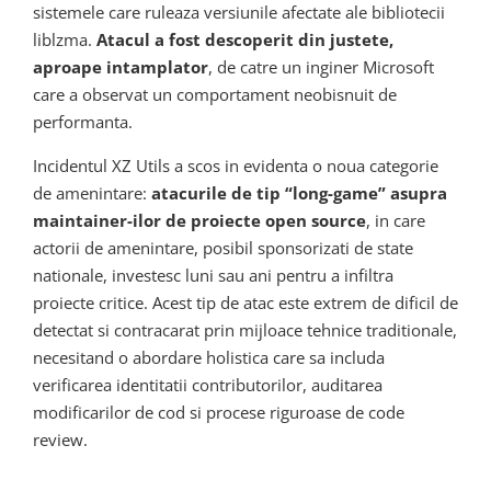
sistemele care ruleaza versiunile afectate ale bibliotecii
liblzma.
Atacul a fost descoperit din justete,
aproape intamplator
, de catre un inginer Microsoft
care a observat un comportament neobisnuit de
performanta.
Incidentul XZ Utils a scos in evidenta o noua categorie
de amenintare:
atacurile de tip “long-game” asupra
maintainer-ilor de proiecte open source
, in care
actorii de amenintare, posibil sponsorizati de state
nationale, investesc luni sau ani pentru a infiltra
proiecte critice. Acest tip de atac este extrem de dificil de
detectat si contracarat prin mijloace tehnice traditionale,
necesitand o abordare holistica care sa includa
verificarea identitatii contributorilor, auditarea
modificarilor de cod si procese riguroase de code
review.