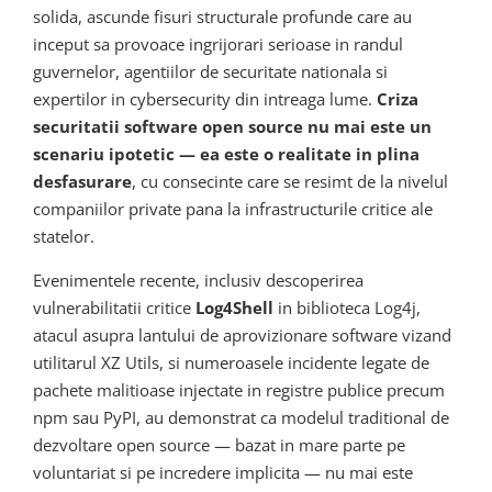
solida, ascunde fisuri structurale profunde care au
inceput sa provoace ingrijorari serioase in randul
guvernelor, agentiilor de securitate nationala si
expertilor in cybersecurity din intreaga lume.
Criza
securitatii software open source nu mai este un
scenariu ipotetic — ea este o realitate in plina
desfasurare
, cu consecinte care se resimt de la nivelul
companiilor private pana la infrastructurile critice ale
statelor.
Evenimentele recente, inclusiv descoperirea
vulnerabilitatii critice
Log4Shell
in biblioteca Log4j,
atacul asupra lantului de aprovizionare software vizand
utilitarul XZ Utils, si numeroasele incidente legate de
pachete malitioase injectate in registre publice precum
npm sau PyPI, au demonstrat ca modelul traditional de
dezvoltare open source — bazat in mare parte pe
voluntariat si pe incredere implicita — nu mai este