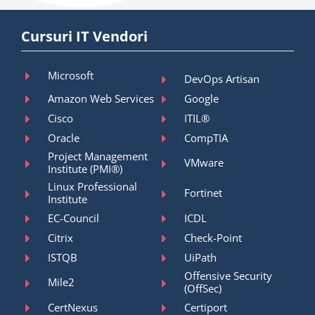
Cursuri IT Vendori
Microsoft
DevOps Artisan
Amazon Web Services
Google
Cisco
ITIL®
Oracle
CompTIA
Project Management
VMware
Institute (PMI®)
Linux Professional
Fortinet
Institute
EC-Council
ICDL
Citrix
Check-Point
ISTQB
UiPath
Offensive Security
Mile2
(OffSec)
CertNexus
Certiport