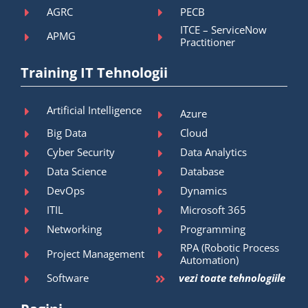
AGRC
PECB
ITCE – ServiceNow
APMG
Practitioner
Training IT Tehnologii
Artificial Intelligence
Azure
Big Data
Cloud
Cyber Security
Data Analytics
Data Science
Database
DevOps
Dynamics
ITIL
Microsoft 365
Networking
Programming
RPA (Robotic Process
Project Management
Automation)
Software
vezi toate tehnologiile