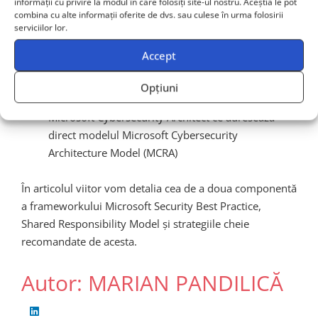
informații cu privire la modul în care folosiți site-ul nostru. Aceștia le pot
Nu în ultimul rând, existență unui proces continuu
combina cu alte informații oferite de dvs. sau culese în urma folosirii
serviciilor lor.
de responsabilitate și implicare a architecților
astfel încât noile infrastructuri să nu necesite
Accept
ulterior modificări costisitoare, principiile de
securitate fiind folosite și asumate încă din faza de
Opțiuni
proiect. În acest scop, Microsoft oferă certificarea
Microsoft Cybersecurity Architect ce adresează
direct modelul Microsoft Cybersecurity
Architecture Model (MCRA)
În articolul viitor vom detalia cea de a doua componentă
a frameworkului Microsoft Security Best Practice,
Shared Responsibility Model și strategiile cheie
recomandate de acesta.
Autor: MARIAN PANDILICĂ