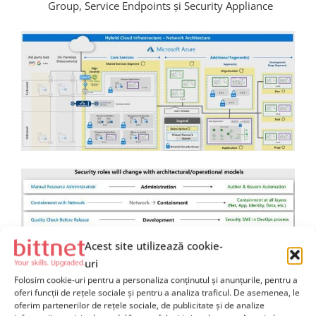
Group, Service Endpoints și Security Appliance
Acest site utilizează cookie-
uri
Verificarea calității înaintea lansării noilor aplicații
Folosim cookie-uri pentru a personaliza conținutul și anunțurile, pentru a
folosind medii de dezvoltare moderne și
oferi funcții de rețele sociale și pentru a analiza traficul. De asemenea, le
infrastructuri performante DevOps
oferim partenerilor de rețele sociale, de publicitate și de analize