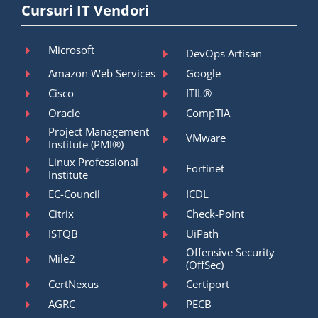
Cursuri IT Vendori
Microsoft
DevOps Artisan
Amazon Web Services
Google
Cisco
ITIL®
Oracle
CompTIA
Project Management
VMware
Institute (PMI®)
Linux Professional
Fortinet
Institute
EC-Council
ICDL
Citrix
Check-Point
ISTQB
UiPath
Offensive Security
Mile2
(OffSec)
CertNexus
Certiport
AGRC
PECB