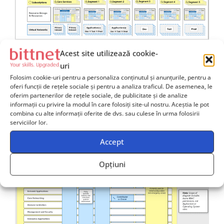
La finalul acestui articol vă invit să consultați o
Acest site utilizează cookie-
prezentare extinsă a informațiilor asociate topicurilor de
uri
securitate în
Azure Security Documentation
și să
Folosim cookie-uri pentru a personaliza conținutul și anunțurile, pentru a
analizăm împreună un exemplu de utilizare a
oferi funcții de rețele sociale și pentru a analiza traficul. De asemenea, le
oferim partenerilor de rețele sociale, de publicitate și de analize
permisiunilor, grupurilor de management și a grupurilor
informații cu privire la modul în care folosiți site-ul nostru. Aceștia le pot
de resurse într-o arhitectură de referință
:
combina cu alte informații oferite de dvs. sau culese în urma folosirii
serviciilor lor.
Accept
Opțiuni