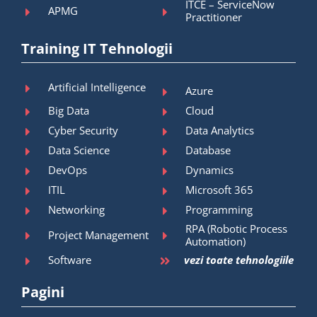
ITCE – ServiceNow
APMG
Practitioner
Training IT Tehnologii
Artificial Intelligence
Azure
Big Data
Cloud
Cyber Security
Data Analytics
Data Science
Database
DevOps
Dynamics
ITIL
Microsoft 365
Networking
Programming
RPA (Robotic Process
Project Management
Automation)
Software
vezi toate tehnologiile
Pagini