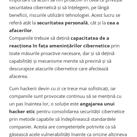
securitatea cibernetică și să înțelegem, pe lângă
beneficii, riscurile utilizării tehnologiei. Acest lucru se
referă atât la
securitatea personală
, cât și la
cea a
afacerilor
.
Companiile trebuie să dețină
capacitatea de a
reacționa în fața amenințărilor cibernetice
prin
toate măsurile proactive necesare, dar și să dețină
capabilități și mecanisme menite să prevină și să
descurajeze atacurile cibernetice care afectează
afacerea.
Cum hackerii devin cu zi ce trece mai sofisticați, iar
companiile sunt provocate continuu să se mențină cu
un pas înaintea lor, o soluție este
angajarea unui
hacker etic
pentru consolidarea securității cibernetice
prin metode capabile să îndeplinească standardele
companiei. Acesta are competențele potrivite ca să
găsească acele vulnerabilități înainte ca oricine altcineva