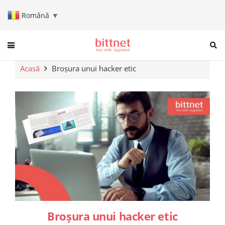
Română
▼
When autocomplete results are a
Acasă
Broșura unui hacker etic
Broșura unui hacker etic