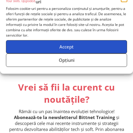
uri
dintre consultanții noștri va reveni către tine în cel mai
Folosim cookie-uri pentru a personaliza conținutul și anunțurile, pentru a
scurt timp posibil și îți va oferi
suport dedicat
.
oferi funcții de rețele sociale și pentru a analiza traficul. De asemenea, le
oferim partenerilor de rețele sociale, de publicitate și de analize
informații cu privire la modul în care folosiți site-ul nostru. Aceștia le pot
combina cu alte informații oferite de dvs. sau culese în urma folosirii
serviciilor lor.
Contactează-ne
Accept
Echipă de 2+ persoane? Primești ofertă dedicată!
Opțiuni
Vrei să fii la curent cu
noutățile?
Rămâi cu un pas înaintea evoluției tehnologice!
Abonează-te la newsletterul Bittnet Training
și
descoperă cele mai recente instrumente și strategii
pentru dezvoltarea abilităților tech și soft. Prin abonarea