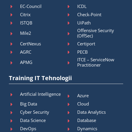
EC-Council
ICDL
Citrix
Check-Point
ISTQB
UiPath
Offensive Security
Mile2
(OffSec)
CertNexus
Certiport
AGRC
PECB
ITCE – ServiceNow
APMG
Practitioner
Training IT Tehnologii
Artificial Intelligence
Azure
Big Data
Cloud
Cyber Security
Data Analytics
Data Science
Database
DevOps
Dynamics