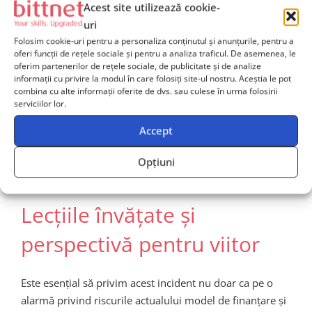
Acest site utilizează cookie-
3. Dezvoltarea unor alternative
uri
Folosim cookie-uri pentru a personaliza conținutul și anunțurile, pentru a
sigure și viabile
oferi funcții de rețele sociale și pentru a analiza traficul. De asemenea, le
oferim partenerilor de rețele sociale, de publicitate și de analize
informații cu privire la modul în care folosiți site-ul nostru. Aceștia le pot
Creația unor baze CVE alternative, dezvoltate și
combina cu alte informații oferite de dvs. sau culese în urma folosirii
menținute de organizații și comunitatea open-source
serviciilor lor.
poate reprezenta o soluție complementară. Inițiative
Accept
precum baza de date publică și comune pentru
comunitate pot adăuga reziliență suplimentară
Opțiuni
întregului ecosistem global de cybersecurity.
Lecțiile învățate și
perspectivă pentru viitor
Este esențial să privim acest incident nu doar ca pe o
alarmă privind riscurile actualului model de finanțare și