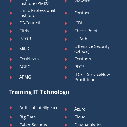
VMware
Institute (PMI®)
Linux Professional
Fortinet
Institute
EC-Council
ICDL
Citrix
Check-Point
ISTQB
UiPath
Offensive Security
Mile2
(OffSec)
CertNexus
Certiport
AGRC
PECB
ITCE – ServiceNow
APMG
Practitioner
Training IT Tehnologii
Artificial Intelligence
Azure
Big Data
Cloud
Cyber Security
Data Analytics