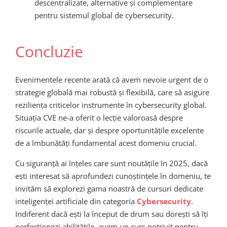
descentralizate, alternative și complementare
pentru sistemul global de cybersecurity.
Concluzie
Evenimentele recente arată că avem nevoie urgent de o
strategie globală mai robustă și flexibilă, care să asigure
reziliența criticelor instrumente în cybersecurity global.
Situația CVE ne-a oferit o lecție valoroasă despre
riscurile actuale, dar și despre oportunitățile excelente
de a îmbunătăți fundamental acest domeniu crucial.
Cu siguranță ai înțeles care sunt noutățile în 2025, dacă
ești interesat să aprofundezi cunoștințele în domeniu, te
invităm să explorezi gama noastră de cursuri dedicate
inteligenței artificiale din categoria
Cybersecurity
.
Indiferent dacă ești la început de drum sau dorești să îți
perfecționezi abilitățile, avem un curs potrivit pentru