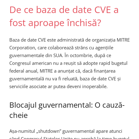
De ce baza de date CVE a
fost aproape închisă?
Baza de date CVE este administrată de organizația MITRE
Corporation, care colaborează strâns cu agențiile
guvernamentale din SUA. În octombrie, după ce
Congresul american nu a reușit să adopte rapid bugetul
federal anual, MITRE a anunțat că, dacă finanțarea
guvernamentală nu va fi reluată, baza de date CVE și
serviciile asociate ar putea deveni inoperabile.
Blocajul guvernamental: O cauză-
cheie
Așa-numitul „shutdown” guvernamental apare atunci
când Congresul Statelor Unite nu aprobă la timp bugetul