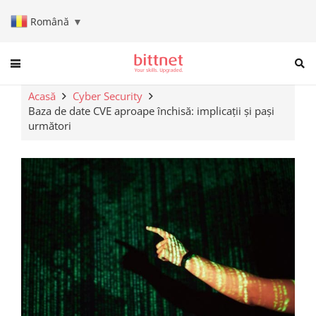
Română
▼
When autocomplete results are a
Acasă
Cyber Security
Baza de date CVE aproape închisă: implicații și pași
următori