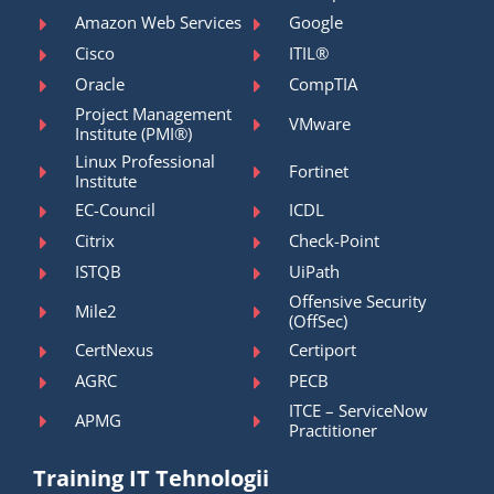
Amazon Web Services
Google
Cisco
ITIL®
Oracle
CompTIA
Project Management
VMware
Institute (PMI®)
Linux Professional
Fortinet
Institute
EC-Council
ICDL
Citrix
Check-Point
ISTQB
UiPath
Offensive Security
Mile2
(OffSec)
CertNexus
Certiport
AGRC
PECB
ITCE – ServiceNow
APMG
Practitioner
Training IT Tehnologii