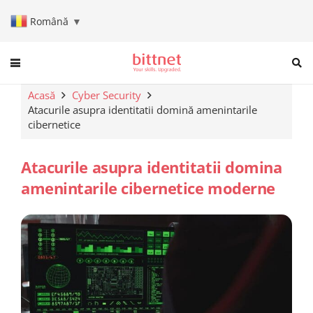
Română
▼
When autocomplete results are a
Acasă
Cyber Security
Atacurile asupra identitatii domină amenintarile
cibernetice
Atacurile asupra identitatii domina
amenintarile cibernetice moderne