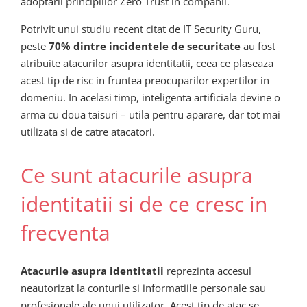
adoptarii principiilor Zero Trust in companii.
Potrivit unui studiu recent citat de IT Security Guru,
peste
70% dintre incidentele de securitate
au fost
atribuite atacurilor asupra identitatii, ceea ce plaseaza
acest tip de risc in fruntea preocuparilor expertilor in
domeniu. In acelasi timp, inteligenta artificiala devine o
arma cu doua taisuri – utila pentru aparare, dar tot mai
utilizata si de catre atacatori.
Ce sunt atacurile asupra
identitatii si de ce cresc in
frecventa
Atacurile asupra identitatii
reprezinta accesul
neautorizat la conturile si informatiile personale sau
profesionale ale unui utilizator. Acest tip de atac se