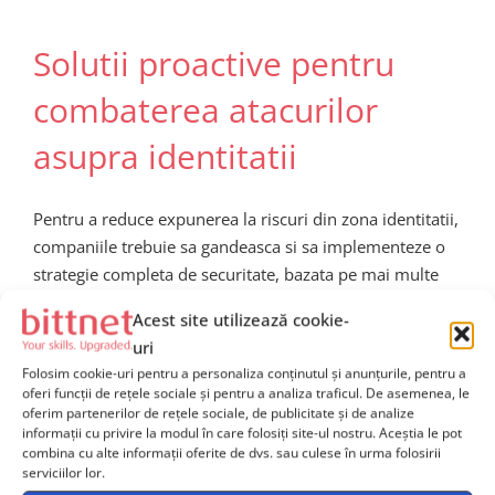
Solutii proactive pentru
combaterea atacurilor
asupra identitatii
Pentru a reduce expunerea la riscuri din zona identitatii,
companiile trebuie sa gandeasca si sa implementeze o
strategie completa de securitate, bazata pe mai multe
niveluri de protectie. Practicile recomandate includ:
Acest site utilizează cookie-
uri
Masuri critice de implementat
Folosim cookie-uri pentru a personaliza conținutul și anunțurile, pentru a
oferi funcții de rețele sociale și pentru a analiza traficul. De asemenea, le
oferim partenerilor de rețele sociale, de publicitate și de analize
Autentificare multi-factor (MFA)
informații cu privire la modul în care folosiți site-ul nostru. Aceștia le pot
combina cu alte informații oferite de dvs. sau culese în urma folosirii
– Ofera un nivel suplimentar de securitate.
serviciilor lor.