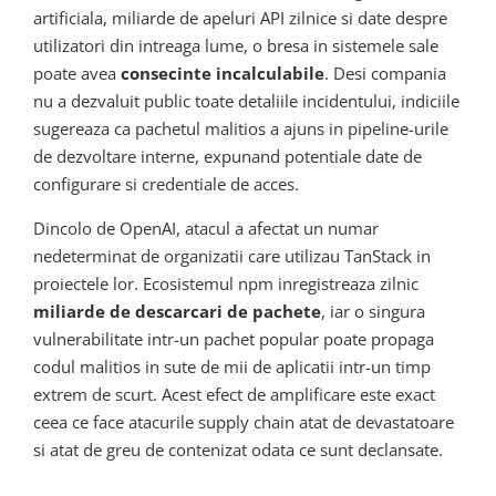
artificiala, miliarde de apeluri API zilnice si date despre
utilizatori din intreaga lume, o bresa in sistemele sale
poate avea
consecinte incalculabile
. Desi compania
nu a dezvaluit public toate detaliile incidentului, indiciile
sugereaza ca pachetul malitios a ajuns in pipeline-urile
de dezvoltare interne, expunand potentiale date de
configurare si credentiale de acces.
Dincolo de OpenAI, atacul a afectat un numar
nedeterminat de organizatii care utilizau TanStack in
proiectele lor. Ecosistemul npm inregistreaza zilnic
miliarde de descarcari de pachete
, iar o singura
vulnerabilitate intr-un pachet popular poate propaga
codul malitios in sute de mii de aplicatii intr-un timp
extrem de scurt. Acest efect de amplificare este exact
ceea ce face atacurile supply chain atat de devastatoare
si atat de greu de contenizat odata ce sunt declansate.