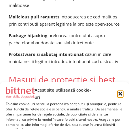
malitioase
Malicious pull requests
introducerea de cod malitios
prin contributii aparent legitime la proiecte open-source
Package hijacking
preluarea controlului asupra
pachetelor abandonate sau slab intretinute
Protestware si sabotaj intentionat
cazuri in care
maintainer-ii legitimi introduc intentionat cod distructiv
Masuri de protectie si best
practices pentru organizatii
Acest site utilizează cookie-
uri
Folosim cookie-uri pentru a personaliza conținutul și anunțurile, pentru a
Implementarea unei strategii de
oferi funcții de rețele sociale și pentru a analiza traficul. De asemenea, le
oferim partenerilor de rețele sociale, de publicitate și de analize
securitate pentru dependente
informații cu privire la modul în care folosiți site-ul nostru. Aceștia le pot
combina cu alte informații oferite de dvs. sau culese în urma folosirii