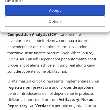
serviciilor lor.
Organizatiile care doresc sa se protejeze impotriva
atacurilor supply chain trebuie sa adopte o
abordare
Accept
multilayered
care combina procese, tehnologii si
Opțiuni
educatia echipelor de dezvoltare. Primul pas consta in
implementarea unui proces formal de
Software
Composition Analysis (SCA)
, care permite
inventarierea si monitorizarea continua a tuturor
dependentelor dintr-o aplicatie, inclusiv a celor
tranzitive. Instrumente precum Snyk, WhiteSource,
FOSSA sau GitHub Dependabot pot automatiza acest
proces si pot alerta echipele in timp real atunci cand
sunt descoperite vulnerabilitati noi.
O alta masura critica o reprezinta implementarea unui
registru npm privat
si a unui proces de aprobare
pentru introducerea de noi dependente in proiecte.
Utilizarea unor solutii precum
Artifactory
,
Nexus
Repository
sau
Verdaccio
permite organizatiilor sa