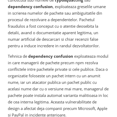
cunoscuta sub numele de
typosquatting
sau
dependency confusion
, exploateaza greselile umane
in scrierea numelor de pachete sau ambiguitatile din
procesul de rezolvare a dependentelor. Pachetul
fraudulos a fost conceput cu o atentie deosebita la
detalii, avand o documentatie aparent legitima, un
numar artificial de descarcari si chiar recenzii false
pentru a induce incredere in randul dezvoltatorilor.
Tehnica de
dependency confusion
exploateaza modul
in care managerii de pachete precum npm rezolva
conflictele intre pachetele private si cele publice. Daca o
organizatie foloseste un pachet intern cu un anumit
nume, iar un atacator publica un pachet public cu
acelasi nume dar cu o versiune mai mare, managerul de
pachete poate instala automat varianta malitioasa in loc
de cea interna legitima. Aceasta vulnerabilitate de
design a afectat deja companii precum Microsoft, Apple
si PayPal in incidente anterioare.