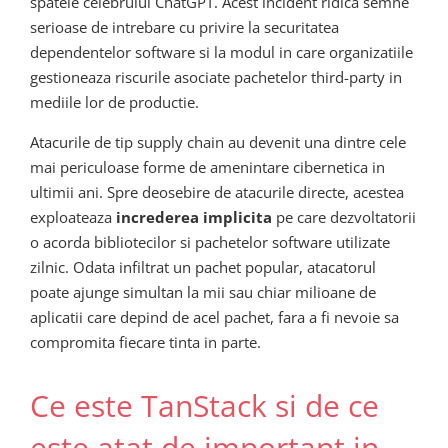
spatele celebrului ChatGPT. Acest incident ridica semne
serioase de intrebare cu privire la securitatea
dependentelor software si la modul in care organizatiile
gestioneaza riscurile asociate pachetelor third-party in
mediile lor de productie.
Atacurile de tip supply chain au devenit una dintre cele
mai periculoase forme de amenintare cibernetica in
ultimii ani. Spre deosebire de atacurile directe, acestea
exploateaza
increderea implicita
pe care dezvoltatorii
o acorda bibliotecilor si pachetelor software utilizate
zilnic. Odata infiltrat un pachet popular, atacatorul
poate ajunge simultan la mii sau chiar milioane de
aplicatii care depind de acel pachet, fara a fi nevoie sa
compromita fiecare tinta in parte.
Ce este TanStack si de ce
este atat de important in