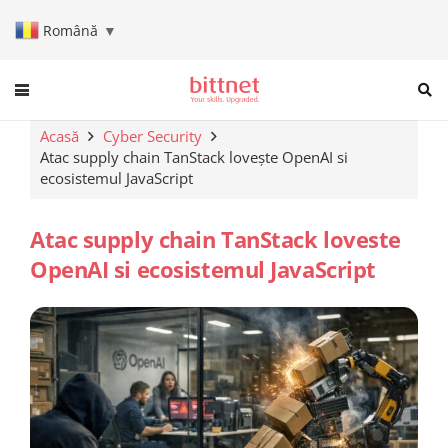
Română
▼
When autocomplete results are a
Acasă
Cyber Security
Atac supply chain TanStack lovește OpenAI si
ecosistemul JavaScript
Atac supply chain TanStack loveste
OpenAI si ecosistemul JavaScript