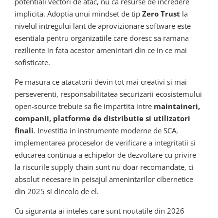
potentiali vectori de atac, nu ca resurse de incredere
implicita. Adoptia unui mindset de tip
Zero Trust
la
nivelul intregului lant de aprovizionare software este
esentiala pentru organizatiile care doresc sa ramana
reziliente in fata acestor amenintari din ce in ce mai
sofisticate.
Pe masura ce atacatorii devin tot mai creativi si mai
perseverenti, responsabilitatea securizarii ecosistemului
open-source trebuie sa fie impartita intre
maintaineri,
companii, platforme de distributie si utilizatori
finali
. Investitia in instrumente moderne de SCA,
implementarea proceselor de verificare a integritatii si
educarea continua a echipelor de dezvoltare cu privire
la riscurile supply chain sunt nu doar recomandate, ci
absolut necesare in peisajul amenintarilor cibernetice
din 2025 si dincolo de el.
Cu siguranta ai inteles care sunt noutatile din 2026