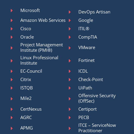
Microsoft
DevOps Artisan
Amazon Web Services
Google
Cisco
ITIL®
Oracle
CompTIA
Project Management
VMware
Institute (PMI®)
Linux Professional
Fortinet
Institute
EC-Council
ICDL
Citrix
Check-Point
ISTQB
UiPath
Offensive Security
Mile2
(OffSec)
CertNexus
Certiport
AGRC
PECB
ITCE – ServiceNow
APMG
Practitioner