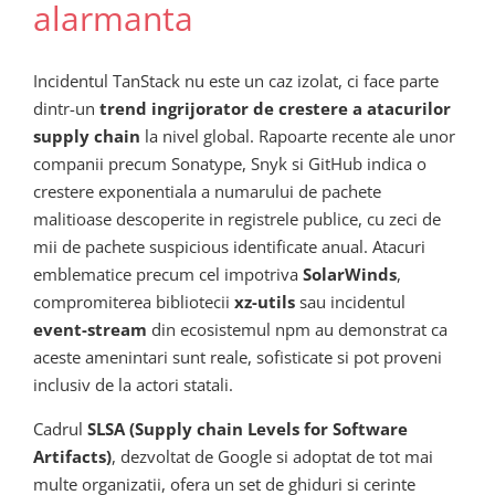
alarmanta
Incidentul TanStack nu este un caz izolat, ci face parte
dintr-un
trend ingrijorator de crestere a atacurilor
supply chain
la nivel global. Rapoarte recente ale unor
companii precum Sonatype, Snyk si GitHub indica o
crestere exponentiala a numarului de pachete
malitioase descoperite in registrele publice, cu zeci de
mii de pachete suspicious identificate anual. Atacuri
emblematice precum cel impotriva
SolarWinds
,
compromiterea bibliotecii
xz-utils
sau incidentul
event-stream
din ecosistemul npm au demonstrat ca
aceste amenintari sunt reale, sofisticate si pot proveni
inclusiv de la actori statali.
Cadrul
SLSA (Supply chain Levels for Software
Artifacts)
, dezvoltat de Google si adoptat de tot mai
multe organizatii, ofera un set de ghiduri si cerinte