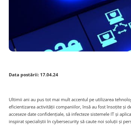
Data postării:
17.04.24
Ultimii ani au pus tot mai mult accentul pe utilizarea tehnol
eficientizarea activității companiilor, însă au fost însoțite 
acceseze date confidențiale, să infecteze sistemele IT și aplic
inspirat specialiștii în cybersecurity să caute noi soluții și per