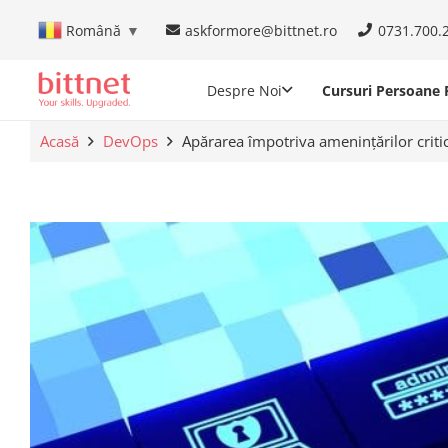
askformore@bittnet.ro
0731.700.
Română
▼
Despre Noi
Cursuri Persoane F
Acasă
DevOps
Apărarea împotriva amenințărilor criti