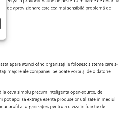
NotPetya. a provocat daune de peste 10 miliarde de dolari la
anțul de aprovizionare este cea mai sensibilă problemă de
asta apare atunci când organizațiile folosesc sisteme care s-
lități majore ale companiei. Se poate vorbi și de o datorie
gă la ceva simplu precum inteligența open-source, de
i pot apoi să extragă esența produselor utilizate în mediul
i profil al organizației, pentru a o viza în funcție de