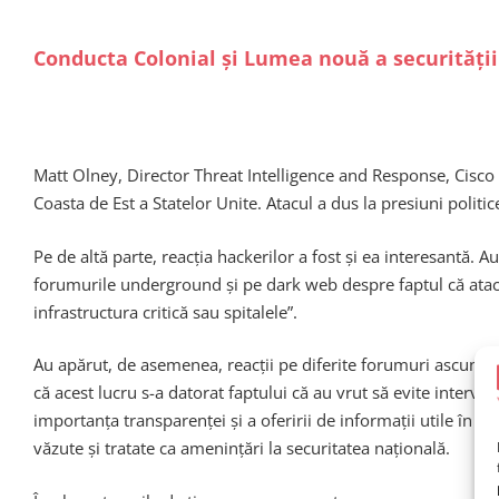
Conducta Colonial și Lumea nouă a securității 
Matt Olney, Director Threat Intelligence and Response, Cisco 
Coasta de Est a Statelor Unite. Atacul a dus la presiuni politic
Pe de altă parte, reacția hackerilor a fost și ea interesantă. A
forumurile underground și pe dark web despre faptul că atacul
infrastructura critică sau spitalele”.
Au apărut, de asemenea, reacții pe diferite forumuri ascunse
că acest lucru s-a datorat faptului că au vrut să evite interve
importanța transparenței și a oferirii de informații utile în l
văzute și tratate ca amenințări la securitatea națională.