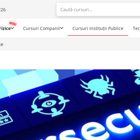
226
When autoco
izice
Cursuri Companii
Cursuri Instituții Publice
Te
ce