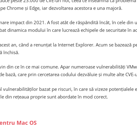
 aduce peste 23.000 de CVE-uri noi, ceea ce înseamnă că problema 
e pe Chrome și Edge, iar dezvoltarea acestora e una majoră.
are impact din 2021. A fost atât de răspândită încât, în cele din u
bat dinamica modului în care lucrează echipele de securitate în 
acest an, când a renunțat la Internet Explorer. Acum se bazează pe
ă închisă.
vin din ce în ce mai comune. Apar numeroase vulnerabilități VMwa
 bază, care prin cercetarea codului dezvăluie și multe alte CVE-u
ulnerabilităților bazat pe riscuri, în care să vizeze potențialele e
țile din rețeaua proprie sunt abordate în mod corect.
entru Mac OS