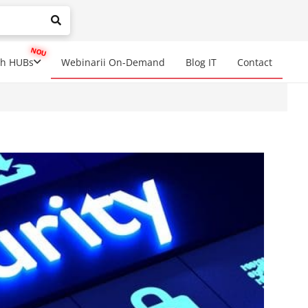
mplete results are available use up and down arrows to review a
ch HUBs
Webinarii On-Demand
Blog IT
Contact