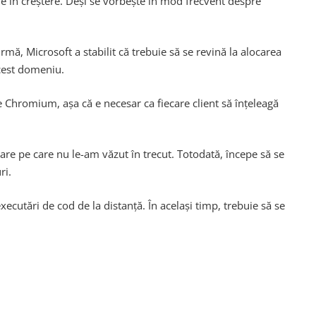
e în creștere. Deși se vorbește în mod frecvent despre
rmă, Microsoft a stabilit că trebuie să se revină la alocarea
acest domeniu.
 Chromium, așa că e necesar ca fiecare client să înțeleagă
re pe care nu le-am văzut în trecut. Totodată, începe să se
ri.
xecutări de cod de la distanță. În același timp, trebuie să se