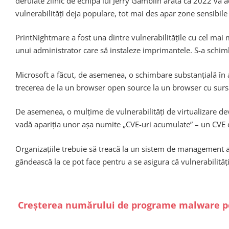
derulate zilnic de echipa lui Jerry Gamblin arată că 2022 va
vulnerabilități deja populare, tot mai des apar zone sensibil
PrintNightmare a fost una dintre vulnerabilitățile cu cel mai m
unui administrator care să instaleze imprimantele. S-a schim
Microsoft a făcut, de asemenea, o schimbare substanțială în 
trecerea de la un browser open source la un browser cu surs
De asemenea, o mulțime de vulnerabilități de virtualizare de
vadă apariția unor așa numite „CVE-uri acumulate” – un CVE de
Organizațiile trebuie să treacă la un sistem de management al v
gândească la ce pot face pentru a se asigura că vulnerabilită
Creșterea numărului de programe malware p