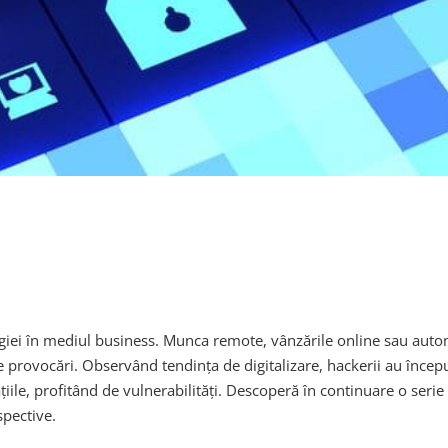
ogiei în mediul business. Munca remote, vânzările online sau autom
și de provocări. Observând tendința de digitalizare, hackerii au înc
ațiile, profitând de vulnerabilități. Descoperă în continuare o seri
spective.