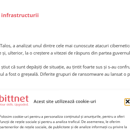
infrastructurii
Talos, a analizat unul dintre cele mai cunoscute atacuri ciberneti
e și, ulterior, la o creștere a vitezei de răspuns din partea guvern
u știut că sunt depășiți de situație, au țintit foarte sus și s-au con
 a fost o greșeală. Diferite grupuri de ransomware au lansat o pol
, unde se discuta brusc despre reguli noi, impunându-se restricți
Acest site utilizează cookie-uri
nția forțelor de ordine și tipul de atenție pe care îl aduce asociere
upta cu amenințările cibernetice. Ransomware-ul continuă să se situe
Folosim cookie-uri pentru a personaliza conținutul și anunțurile, pentru a oferi
funcții de rețele sociale și pentru a analiza traficul. De asemenea, le oferim
partenerilor de rețele sociale, de publicitate și de analize informații cu privire la