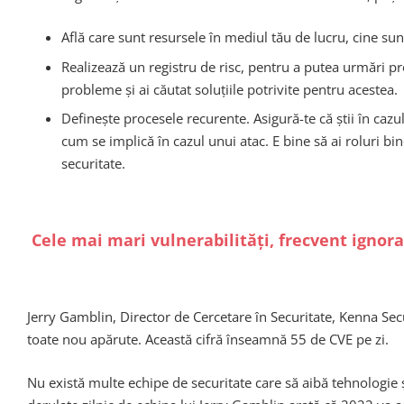
Află care sunt resursele în mediul tău de lucru, cine sunt u
Realizează un registru de risc, pentru a putea urmări pro
probleme și ai căutat soluțiile potrivite pentru acestea.
Definește procesele recurente. Asigură-te că știi în cazul
cum se implică în cazul unui atac. E bine să ai roluri bin
securitate.
Cele mai mari vulnerabilități, frecvent ignor
Jerry Gamblin, Director de Cercetare în Securitate, Kenna Sec
toate nou apărute. Această cifră înseamnă 55 de CVE pe zi.
Nu există multe echipe de securitate care să aibă tehnologie ș