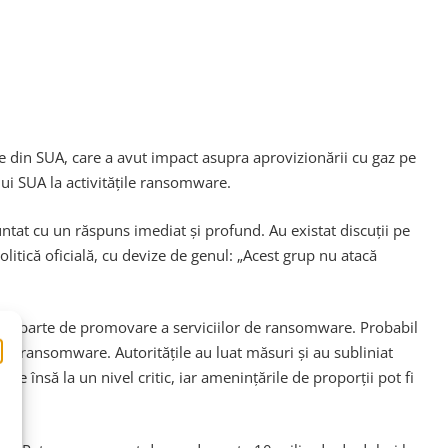
ce din SUA, care a avut impact asupra aprovizionării cu gaz pe
ului SUA la activitățile ransomware.
fruntat cu un răspuns imediat și profund. Au existat discuții pe
itică oficială, cu devize de genul: „Acest grup nu atacă
i pe parte de promovare a serviciilor de ransomware. Probabil
a cu ransomware. Autoritățile au luat măsuri și au subliniat
ze însă la un nivel critic, iar amenințările de proporții pot fi