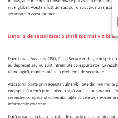
În plus, atacurile de tip ransomware pot avea o mare amploar
nivel global. Acesta a fost un atac pur distructiv, nu ransom
securitate în acest moment.
Datoria de securitate: o țintă tot mai vizibilă
Dave Lewis, Advisory CISO, Cisco Secure vorbește despre un te
au depreciat sau nu sunt întreținute corespunzător. Ca rezultat
tehnologică, manifestată ca o problemă de securitate.
Atacatorul poate privi această vulnerabilitate din mai multe
exemplu să treacă prin LinkedIn și să vadă ce pun oamenii în 
respectiv, comparând vulnerabilitățile cu cele deja existente 
informațiile colectate.
Dacă organizația ta are o astfel de datorie de securitate, poț