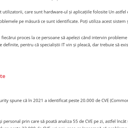
tilizatorii, care sunt hardware-ul și aplicațiile folosite Un astfel d
blemele pe măsură ce sunt identificate. Poți utiliza acest sistem și 
 fiecărui proces la ce persoane să apelezi când intervin probleme și 
e definite, pentru că specialiștii IT vin și pleacă, dar trebuie să e
ate
urity spune că în 2021 a identificat peste 20.000 de CVE (Common 
i personal prin care să poată analiza 55 de CVE pe zi, astfel încâ