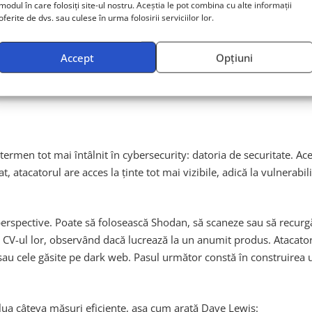
ea când atacul vizează un lanț de aprovizionare. În 2017, atacul 
modul în care folosiți site-ul nostru. Aceștia le pot combina cu alte informații
oferite de dvs. sau culese în urma folosirii serviciilor lor.
ware, dar a fost realizat astfel încât să arate ca un ransomware. L
Accept
Opțiuni
rmen tot mai întâlnit în cybersecurity: datoria de securitate. Ace
, atacatorul are acces la ținte tot mai vizibile, adică la vulnerabi
 perspective. Poate să folosească Shodan, să scaneze sau să recur
CV-ul lor, observând dacă lucrează la un anumit produs. Atacatori
sau cele găsite pe dark web. Pasul următor constă în construirea unu
i lua câteva măsuri eficiente, așa cum arată Dave Lewis: