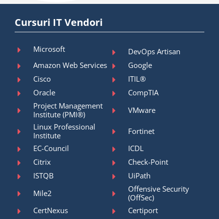
Cursuri IT Vendori
Microsoft
DevOps Artisan
Amazon Web Services
Google
Cisco
ITIL®
Oracle
CompTIA
Project Management
VMware
Institute (PMI®)
Linux Professional
Fortinet
Institute
EC-Council
ICDL
Citrix
Check-Point
ISTQB
UiPath
Offensive Security
Mile2
(OffSec)
CertNexus
Certiport