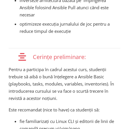
inverseze arhitectura bazată pe împingerea
Ansible folosind Ansible Pull atunci când este
necesar
optimizeze execuția jurnalului de joc pentru a
reduce timpul de execuție
Cerințe preliminare:
Pentru a participa în cadrul acestui curs, studenții
trebuie să aibă o bună înțelegere a Ansible Basic
(playbooks, tasks, modules, variables, inventories). În
introducerea cursului se va face o scurtă trecere în
revistă a acestor noțiuni.
Este recomandat (nice to have) ca studenții să:
fie familiarizați cu Linux CLI și editorii de linii de
comandă precum vi/vim/nano