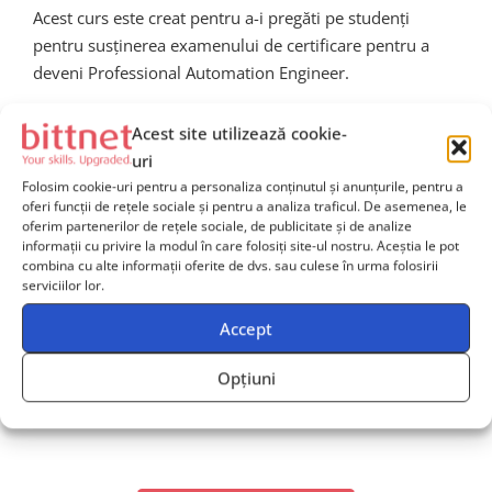
Acest curs este creat pentru a-i pregăti pe studenți
pentru susținerea examenului de certificare pentru a
deveni Professional Automation Engineer.
Acest site utilizează cookie-
uri
Folosim cookie-uri pentru a personaliza conținutul și anunțurile, pentru a
oferi funcții de rețele sociale și pentru a analiza traficul. De asemenea, le
oferim partenerilor de rețele sociale, de publicitate și de analize
Ai nevoie de îndrumare
informații cu privire la modul în care folosiți site-ul nostru. Aceștia le pot
combina cu alte informații oferite de dvs. sau culese în urma folosirii
pentru alegerea cursurilor
serviciilor lor.
potrivite echipei tale?
Accept
Contactează-ne
și solicită mai multe informații, iar unul
dintre consultanții noștri va reveni către tine în cel mai
Opțiuni
scurt timp posibil și îți va oferi
suport dedicat
.