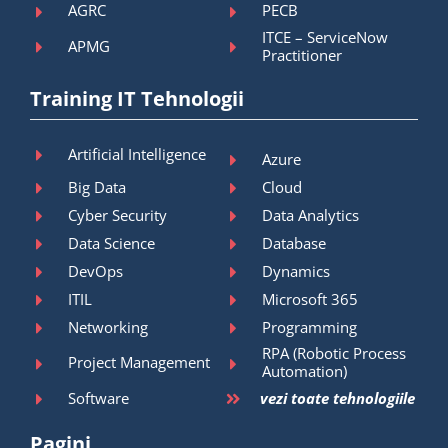
AGRC
PECB
ITCE – ServiceNow
APMG
Practitioner
Training IT Tehnologii
Artificial Intelligence
Azure
Big Data
Cloud
Cyber Security
Data Analytics
Data Science
Database
DevOps
Dynamics
ITIL
Microsoft 365
Networking
Programming
RPA (Robotic Process
Project Management
Automation)
Software
vezi toate tehnologiile
Pagini