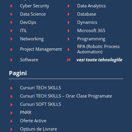
Cyber Security
Data Analytics
Data Science
Database
DevOps
Dynamics
ITIL
Microsoft 365
Networking
Programming
RPA (Robotic Process
Project Management
Automation)
Software
vezi toate tehnologiile
Pagini
Cursuri TECH SKILLS
Cursuri TECH SKILLS – Orar Clase Programate
Cursuri SOFT SKILLS
PNRR
Oferte Active
Opțiuni de Livrare