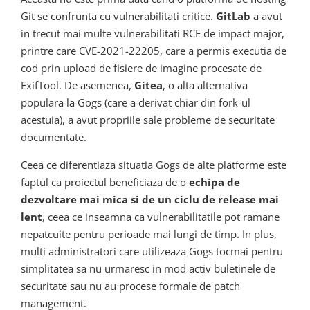
Git se confrunta cu vulnerabilitati critice.
GitLab
a avut
in trecut mai multe vulnerabilitati RCE de impact major,
printre care CVE-2021-22205, care a permis executia de
cod prin upload de fisiere de imagine procesate de
ExifTool. De asemenea,
Gitea
, o alta alternativa
populara la Gogs (care a derivat chiar din fork-ul
acestuia), a avut propriile sale probleme de securitate
documentate.
Ceea ce diferentiaza situatia Gogs de alte platforme este
faptul ca proiectul beneficiaza de o
echipa de
dezvoltare mai mica si de un ciclu de release mai
lent
, ceea ce inseamna ca vulnerabilitatile pot ramane
nepatcuite pentru perioade mai lungi de timp. In plus,
multi administratori care utilizeaza Gogs tocmai pentru
simplitatea sa nu urmaresc in mod activ buletinele de
securitate sau nu au procese formale de patch
management.