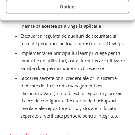
specifice exploatarii RCE
Opțiuni
Utilizarea unui Web Application Firewall (WAF)
configurat pentru a bloca cererile malitioase
inainte ca acestea sa ajunga la aplicatie
Efectuarea regulata de audituri de securitate si
teste de penetrare pe toata infrastructura DevOps
Implementarea principiului least privilege pentru
conturile de utilizatori, astfel incat fiecare utilizator
sa aiba doar permisiunile strict necesare
Stocarea secretelor si credentialelor in sisteme
dedicate de tip secrets management (ex:
HashiCorp Vault) si nu direct in repository-uri sau
fisiere de configurareEfectuarea de backup-uri
regulate ale repository-urilor, stocate in locatii
separate si verificate periodic pentru integritate