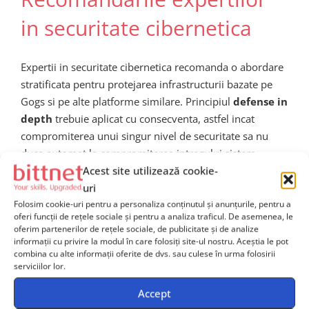
in securitate cibernetica
Expertii in securitate cibernetica recomanda o abordare
stratificata pentru protejarea infrastructurii bazate pe
Gogs si pe alte platforme similare. Principiul
defense in
depth
trebuie aplicat cu consecventa, astfel incat
compromiterea unui singur nivel de securitate sa nu
duca automat la compromiterea intregului sistem.
Acest site utilizează cookie-
Printre masurile recomandate se numara:
uri
Folosim cookie-uri pentru a personaliza conținutul și anunțurile, pentru a
Aplicarea imediata a patch-urilor de securitate de
oferi funcții de rețele sociale și pentru a analiza traficul. De asemenea, le
indata ce acestea devin disponibile, ca parte a unui
oferim partenerilor de rețele sociale, de publicitate și de analize
informații cu privire la modul în care folosiți site-ul nostru. Aceștia le pot
proces formal de vulnerability
combina cu alte informații oferite de dvs. sau culese în urma folosirii
managementImplementarea unui sistem de
serviciilor lor.
monitorizare si detectie a intruziunilor (IDS/IPS)
Accept
capabil sa identifice comportamente anormale