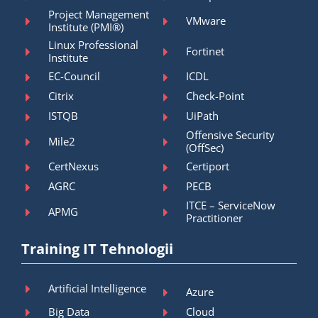
Project Management
VMware
Institute (PMI®)
Linux Professional
Fortinet
Institute
EC-Council
ICDL
Citrix
Check-Point
ISTQB
UiPath
Offensive Security
Mile2
(OffSec)
CertNexus
Certiport
AGRC
PECB
ITCE – ServiceNow
APMG
Practitioner
Training IT Tehnologii
Artificial Intelligence
Azure
Big Data
Cloud