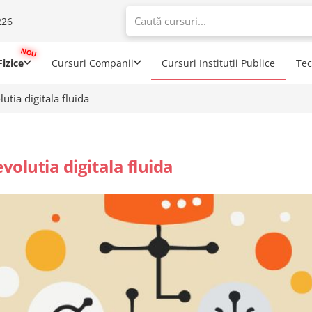
226
When autoco
izice
Cursuri Companii
Cursuri Instituții Publice
Te
utia digitala fluida
volutia digitala fluida