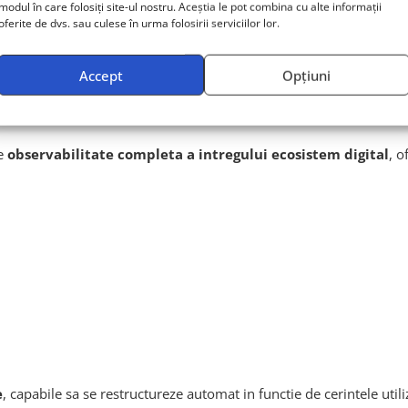
modul în care folosiți site-ul nostru. Aceștia le pot combina cu alte informații
oferite de dvs. sau culese în urma folosirii serviciilor lor.
 real
Accept
Opțiuni
de
observabilitate completa a intregului ecosistem digital
, o
e
, capabile sa se restructureze automat in functie de cerintele utiliz