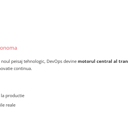
utonoma
n noul peisaj tehnologic, DevOps devine
motorul central al tra
inovatie continua.
 la productie
ile reale