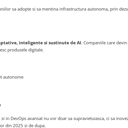
lor sa adopte si sa mentina infrastructura autonoma, prin dezvol
ptative, inteligente si sustinute de AI
. Companiile care devin 
esc produsele digitale.
let autonome
a
si in DevOps avansat nu vor doar sa supravietuiasca, ci sa inoveze
ilor din 2025 si de dupa.