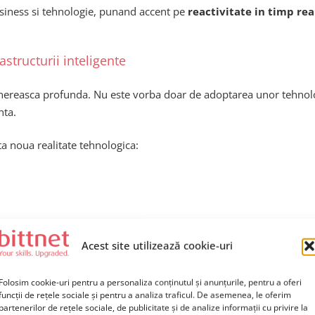
siness si tehnologie, punand accent pe
reactivitate in timp re
structurii inteligente
inereasca profunda. Nu este vorba doar de adoptarea unor tehnol
nta.
sta noua realitate tehnologica:
de automatizare bazata pe date, capabila sa invete din comportamen
Acest site utilizează cookie-uri
Folosim cookie-uri pentru a personaliza conținutul și anunțurile, pentru a oferi
funcții de rețele sociale și pentru a analiza traficul. De asemenea, le oferim
partenerilor de rețele sociale, de publicitate și de analize informații cu privire la