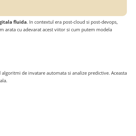
itala fluida
. In contextul era post-cloud si post-devops,
 cum arata cu adevarat acest viitor si cum putem modela
d algoritmi de invatare automata si analize predictive. Aceasta
ala.