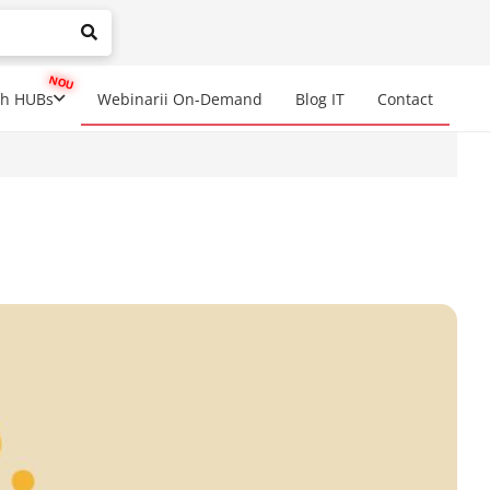
mplete results are available use up and down arrows to review a
ch HUBs
Webinarii On-Demand
Blog IT
Contact