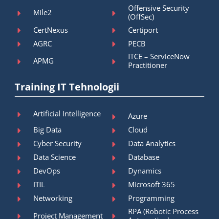
Offensive Security
Mile2
(OffSec)
CertNexus
Certiport
AGRC
PECB
ITCE – ServiceNow
APMG
Practitioner
Training IT Tehnologii
Artificial Intelligence
Azure
Big Data
Cloud
Cyber Security
Data Analytics
Data Science
Database
DevOps
Dynamics
ITIL
Microsoft 365
Networking
Programming
RPA (Robotic Process
Project Management