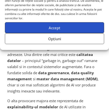
oferi funcții de rețele sociale și pentru a analiza traficul. De asemenea, le
oferim partenerilor de rețele sociale, de publicitate și de analize
Provocari Tehnice si
informații cu privire la modul în care folosiți site-ul nostru. Aceștia le pot
combina cu alte informații oferite de dvs. sau culese în urma folosirii
serviciilor lor.
Bariere de Adoptare
Accept
Cu toate avantajele evidente, adoptarea Augmented
Opțiuni
Analytics vine insotita de provocari tehnice
semnificative pe care organizatiile trebuie sa le
adreseze. Una dintre cele mai critice este
calitatea
datelor
– principiul “garbage in, garbage out” ramane
valabil si in contextul sistemelor augmentate. Fara o
fundatie solida de
data governance
,
data quality
management
si
master data management (MDM)
,
chiar si cei mai sofisticati algoritmi de AI vor produce
insights inexacte sau irelevante.
O alta provocare majora este reprezentata de
explainability-ul modelelor
de AI utilizate in