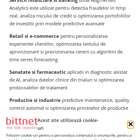
Servicii financiare si banking
unde Augmented
Analytics este utilizat pentru detectia fraudelor in timp
real, analiza riscului de credit si optimizarea portofoliilor
de investitii prin modele predictive avansate
Retail si e-commerce
pentru personalizarea
experientei clientilor, optimizarea lantului de
aprovizionare si previzionarea cererii cu algoritmi de
time series forecasting
Sanatate si farmaceutic
aplicatii in diagnostic asistat
de AI, analiza datelor clinice din trialuri si optimizarea
protocoalelor de tratament
Productie si industrie
predictive maintenance, quality
control automat si optimizarea proceselor de productie
prin analiza datelor IoT
Acest site utilizează cookie-
uri
Telecomunicatii
analiza churn-ului, optimizarea retelei
Folosim cookie-uri pentru a personaliza conținutul și anunțurile, pentru a
si personalizarea ofertelor comerciale