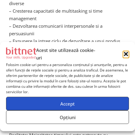
diverse
– Cresterea capacitatii de multitasking si time
management
– Dezvoltarea comunicarii interpersonale si a
persuasiunii
– Expunere la intreg ciclu de dezvoltare a unui produs
digital
Acest site utilizează cookie-
Cei care rezista ritmului si se adapteaza pot deveni
uri
specialisti extrem de valorosi, cautati ulterior atat de
Folosim cookie-uri pentru a personaliza conținutul și anunțurile, pentru a
oferi funcții de rețele sociale și pentru a analiza traficul. De asemenea, le
startup-uri cat si de corporatii.
oferim partenerilor de rețele sociale, de publicitate și de analize
informații cu privire la modul în care folosiți site-ul nostru. Aceștia le pot
combina cu alte informații oferite de dvs. sau culese în urma folosirii
Mituri si realitati despre
serviciilor lor.
viata intr-un startup tech
Accept
Opțiuni
Mit: Data scientistul are mereu timp sa creeze modele
sofisticate, fara presiune
Realitate: Majoritatea timpului este petrecuta cu