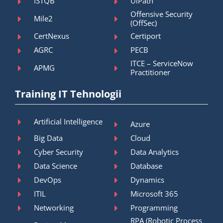
ISTQB
UiPath
Offensive Security
Mile2
(OffSec)
CertNexus
Certiport
AGRC
PECB
ITCE – ServiceNow
APMG
Practitioner
Training IT Tehnologii
Artificial Intelligence
Azure
Big Data
Cloud
Cyber Security
Data Analytics
Data Science
Database
DevOps
Dynamics
ITIL
Microsoft 365
Networking
Programming
RPA (Robotic Process