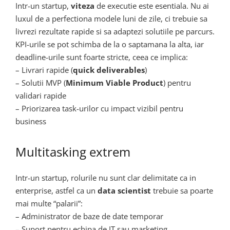
Intr-un startup,
viteza
de executie este esentiala. Nu ai
luxul de a perfectiona modele luni de zile, ci trebuie sa
livrezi rezultate rapide si sa adaptezi solutiile pe parcurs.
KPI-urile se pot schimba de la o saptamana la alta, iar
deadline-urile sunt foarte stricte, ceea ce implica:
– Livrari rapide (
quick deliverables
)
– Solutii MVP (
Minimum Viable Product
) pentru
validari rapide
– Priorizarea task-urilor cu impact vizibil pentru
business
Multitasking extrem
Intr-un startup, rolurile nu sunt clar delimitate ca in
enterprise, astfel ca un
data scientist
trebuie sa poarte
mai multe “palarii”:
– Administrator de baze de date temporar
– Suport pentru echipa de IT sau marketing