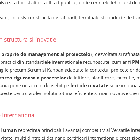
versitatilor si altor facilitati publice, unde cerintele tehnice si de 
, inclusiv constructia de rafinarii, terminale si conducte de tra
 structura si inovatie
 proprie de management al proiectelor
, dezvoltata si rafina
ractici din standardele internationale recunoscute, cum ar fi
PM
agile precum Scrum si Kanban adaptate la contextul proiectelor d
rarea riguroasa a proceselor
de initiere, planificare, executie, 
ompania pune un accent deosebit pe
lectiile invatate
si pe imbunata
cte pentru a oferi solutii tot mai eficiente si mai inovative client
 International
ul uman
reprezinta principalul avantaj competitiv al Versatile Int
vitate, multi dintre ei detinand certificari internationale prestigio