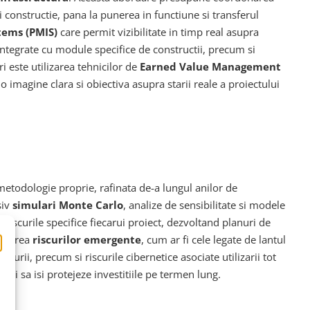
si constructie, pana la punerea in functiune si transferul
tems (PMIS)
care permit vizibilitate in timp real asupra
ntegrate cu module specifice de constructii, precum si
i este utilizarea tehnicilor de
Earned Value Management
o imagine clara si obiectiva asupra starii reale a proiectului
metodologie proprie, rafinata de-a lungul anilor de
siv
simulari Monte Carlo
, analize de sensibilitate si modele
a riscurile specifice fiecarui proiect, dezvoltand planuri de
egrarea
riscurilor emergente
, cum ar fi cele legate de lantul
turii, precum si riscurile cibernetice asociate utilizarii tot
e si sa isi protejeze investitiile pe termen lung.