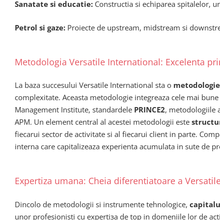
Sanatate si educatie:
Constructia si echiparea spitalelor, uni
Petrol si gaze:
Proiecte de upstream, midstream si downstream
Metodologia Versatile International: Excelenta prin
La baza succesului Versatile International sta o
metodologie
complexitate. Aceasta metodologie integreaza cele mai bune p
Management Institute, standardele
PRINCE2
, metodologiile 
APM. Un element central al acestei metodologii este
structu
fiecarui sector de activitate si al fiecarui client in parte. C
interna care capitalizeaza experienta acumulata in sute de proie
Expertiza umana: Cheia diferentiatoare a Versatile
Dincolo de metodologii si instrumente tehnologice,
capital
unor profesionisti cu expertiза de top in domeniile lor de acti