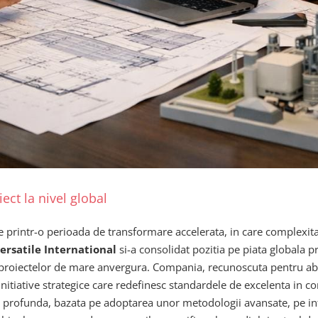
ect la nivel global
ece printr-o perioada de transformare accelerata, in care complexit
ersatile International
si-a consolidat pozitia pe piata globala p
le proiectelor de mare anvergura. Compania, recunoscuta pentru ab
initiative strategice care redefinesc standardele de excelenta in c
ativa profunda, bazata pe adoptarea unor metodologii avansate, pe in