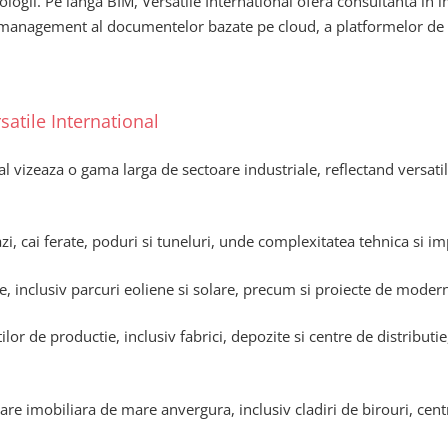
nologii. Pe langa BIM, Versatile International ofera consultanta in
 management al documentelor bazate pe cloud, a platformelor de co
satile International
nal vizeaza o gama larga de sectoare industriale, reflectand versati
i, cai ferate, poduri si tuneluri, unde complexitatea tehnica si im
e, inclusiv parcuri eoliene si solare, precum si proiecte de moderni
ilor de productie, inclusiv fabrici, depozite si centre de distribut
are imobiliara de mare anvergura, inclusiv cladiri de birouri, cent