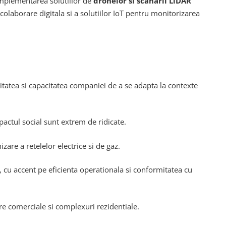
 implementarea solutiilor de
dronelor si scanarii LiDAR
laborare digitala si a solutiilor IoT pentru monitorizarea
litatea si capacitatea companiei de a se adapta la contexte
pactul social sunt extrem de ridicate.
zare a retelelor electrice si de gaz.
ie, cu accent pe eficienta operationala si conformitatea cu
re comerciale si complexuri rezidentiale.