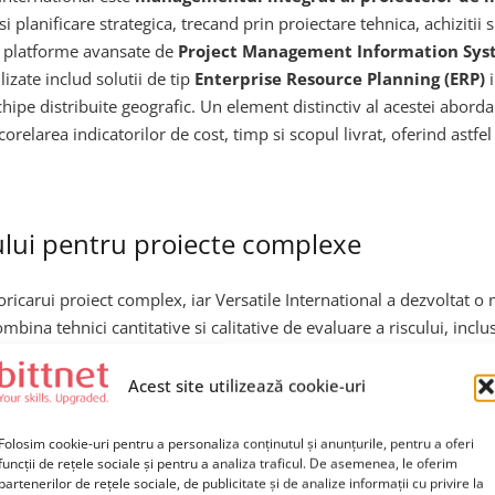
si planificare strategica, trecand prin proiectare tehnica, achizitii 
za platforme avansate de
Project Management Information Sys
lizate includ solutii de tip
Enterprise Resource Planning (ERP)
i
ipe distribuite geografic. Un element distinctiv al acestei abordar
elarea indicatorilor de cost, timp si scopul livrat, oferind astfel 
ului pentru proiecte complexe
ricarui proiect complex, iar Versatile International a dezvoltat o 
bina tehnici cantitative si calitative de evaluare a riscului, inclu
i de echipele clientilor pentru a identifica, cuantifica si prioritiz
 Un aspect inovator al abordarii Versatile International este int
Acest site utilizează cookie-uri
e constructii, schimbarile climatice si impactul lor asupra infrastruc
iune extinsa asupra riscului permite clientilor sa ia decizii informat
Folosim cookie-uri pentru a personaliza conținutul și anunțurile, pentru a oferi
funcții de rețele sociale și pentru a analiza traficul. De asemenea, le oferim
partenerilor de rețele sociale, de publicitate și de analize informații cu privire la