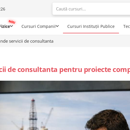
226
When autoco
izice
Cursuri Companii
Cursuri Instituții Publice
Te
inde servicii de consultanta
icii de consultanta pentru proiecte com