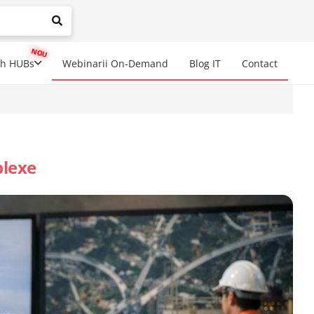
mplete results are available use up and down arrows to review a
ch HUBs
Webinarii On-Demand
Blog IT
Contact
plexe