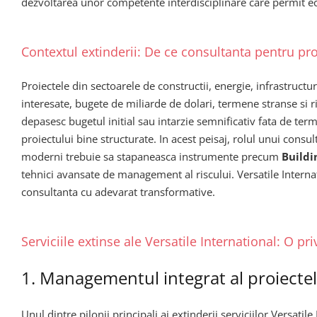
dezvoltarea unor competente interdisciplinare care permit ech
Contextul extinderii: De ce consultanta pentru p
Proiectele din sectoarele de constructii, energie, infrastruct
interesate, bugete de miliarde de dolari, termene stranse si ri
depasesc bugetul initial sau intarzie semnificativ fata de ter
proiectului bine structurate. In acest peisaj, rolul unui cons
moderni trebuie sa stapaneasca instrumente precum
Buildi
tehnici avansate de management al riscului. Versatile Internati
consultanta cu adevarat transformative.
Serviciile extinse ale Versatile International: O p
1. Managementul integrat al proiectel
Unul dintre pilonii principali ai extinderii serviciilor Versatil