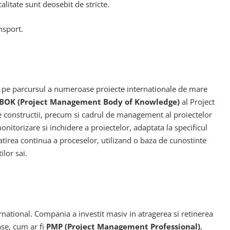
calitate sunt deosebit de stricte.
nsport.
ta pe parcursul a numeroase proiecte internationale de mare
BOK (Project Management Body of Knowledge)
al Project
e constructii, precum si cadrul de management al proiectelor
monitorizare si inchidere a proiectelor, adaptata la specificul
tirea continua a proceselor, utilizand o baza de cunostinte
ilor sai.
ernational. Compania a investit masiv in atragerea si retinerea
ase, cum ar fi
PMP (Project Management Professional)
,