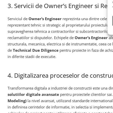
3. Servicii de Owner’s Engineer si Rep
Serviciul de
Owner’s Engineer
reprezinta una dintre cele mai
reprezentant tehnic si strategic al proprietarului proiectului, 
supravegherea tehnica a contractorilor si subcontractorilor, ve
reclamatiilor si disputelor. Echipele de
Owner’s Engineer
ale
structurala, mecanica, electrica si de instrumentatie, ceea 
de
Technical Due Diligence
pentru proiecte in faza de achiz
in diferite stadii de executie.
4. Digitalizarea proceselor de constr
Transformarea digitala a industriei de constructii este una d
solutiilor digitale avansate
pentru proiectele clientilor sa
Modeling)
la nivel avansat, utilizand standarde internation
in definirea cerintelor de informatie, in selectia si impleme