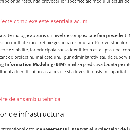
ipelor sa raspunda provocarilor specifice ale mediului actual de 
roiecte complexe este esentiala acum
ura si tehnologie au atins un nivel de complexitate fara precedent.
scuri multiple care trebuie gestionate simultan. Potrivit studiilor
menele stabilite, iar principala cauza identificata este lipsa unei 
ultant de proiect nu mai este unul pur administrativ sau de superviz
ng Information Modeling (BIM)
, analiza predictiva bazata pe int
onal a identificat aceasta nevoie si a investit masiv in capacitatil
rivire de ansamblu tehnica
or de infrastructura
e International este
managementul integrat al proiectelor de i