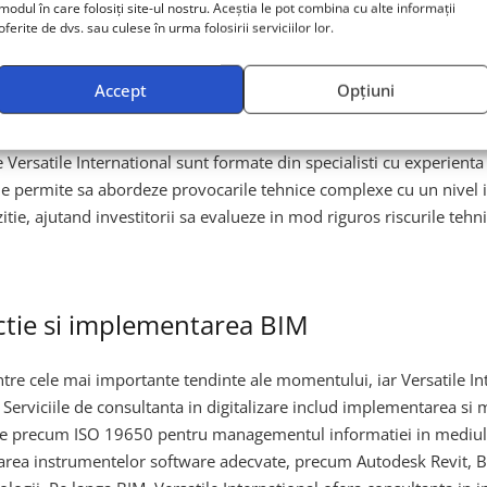
modul în care folosiți site-ul nostru. Aceștia le pot combina cu alte informații
rezentare a Clientului
oferite de dvs. sau culese în urma folosirii serviciilor lor.
 valoroase oferte din portofoliul extins al Versatile International
Accept
Opțiuni
asigurand ca interesele clientului sunt protejate pe parcursul intre
rificarea conformitatii lucrarilor cu specificatiile tehnice si stan
 Versatile International sunt formate din specialisti cu experienta v
ce le permite sa abordeze provocarile tehnice complexe cu un nive
itie, ajutand investitorii sa evalueze in mod riguros riscurile tehn
uctie si implementarea BIM
intre cele mai importante tendinte ale momentului, iar Versatile I
i. Serviciile de consultanta in digitalizare includ implementarea 
ale precum ISO 19650 pentru managementul informatiei in mediul con
ntarea instrumentelor software adecvate, precum Autodesk Revit, B