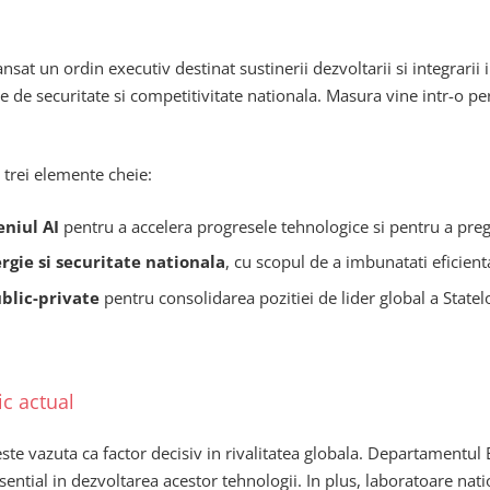
at un ordin executiv destinat sustinerii dezvoltarii si integrarii int
ate de securitate si competitivitate nationala. Masura vine intr-o pe
 trei elemente cheie:
eniul AI
pentru a accelera progresele tehnologice si pentru a prega
ergie si securitate nationala
, cu scopul de a imbunatati eficienta
ublic-private
pentru consolidarea pozitiei de lider global a Statelo
ic actual
ste vazuta ca factor decisiv in rivalitatea globala. Departamentul
rol esential in dezvoltarea acestor tehnologii. In plus, laboratoar