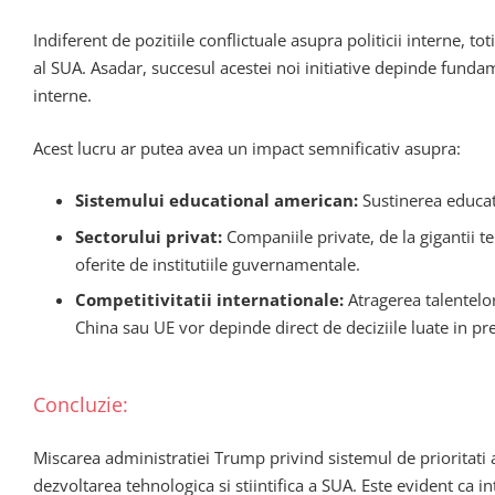
Indiferent de pozitiile conflictuale asupra politicii interne, to
al SUA. Asadar, succesul acestei noi initiative depinde fundam
interne.
Acest lucru ar putea avea un impact semnificativ asupra:
Sistemului educational american:
Sustinerea educati
Sectorului privat:
Companiile private, de la gigantii te
oferite de institutiile guvernamentale.
Competitivitatii internationale:
Atragerea talentelor
China sau UE vor depinde direct de deciziile luate in pr
Concluzie:
Miscarea administratiei Trump privind sistemul de prioritati 
dezvoltarea tehnologica si stiintifica a SUA. Este evident ca in