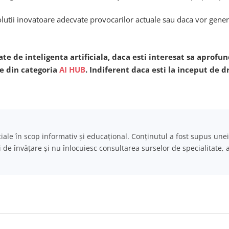
utii inovatoare adecvate provocarilor actuale sau daca vor genera
ate de inteligenta artificiala, daca esti interesat sa aprof
le din categoria
AI HUB
. Indiferent daca esti la inceput de d
iciale în scop informativ și educațional. Conținutul a fost supus unei
i de învățare și nu înlocuiesc consultarea surselor de specialitate, 