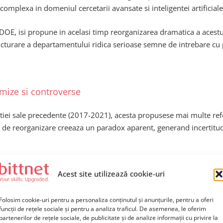
omplexa in domeniul cercetarii avansate si inteligentei artificiale
 DOE, isi propune in acelasi timp reorganizarea dramatica a acestu
ructurare a departamentului ridica serioase semne de intrebare cu pr
mize si controverse
atiei sale precedente (2017-2021), acesta propusese mai multe re
turi de reorganizare creeaza un paradox aparent, generand incertitud
structurare?
Acest site utilizează cookie-uri
 reduce costurile, eficientiza institutiile guvernamentale si de a d
Folosim cookie-uri pentru a personaliza conținutul și anunțurile, pentru a oferi
 Albe a transmis ca vizeaza urmatoarele puncte concrete:
funcții de rețele sociale și pentru a analiza traficul. De asemenea, le oferim
partenerilor de rețele sociale, de publicitate și de analize informații cu privire la