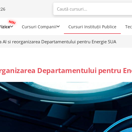
226
When autoco
izice
Cursuri Companii
Cursuri Instituții Publice
Te
a AI si reorganizarea Departamentului pentru Energie SUA
eorganizarea Departamentului pentru En