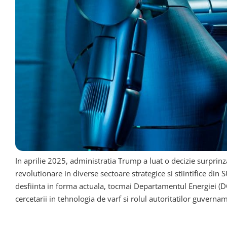
In aprilie 2025, administratia Trump a luat o decizie surprinzat
revolutionare in diverse sectoare strategice si stiintifice di
desfiinta in forma actuala, tocmai Departamentul Energiei (DO
cercetarii in tehnologia de varf si rolul autoritatilor guvernam