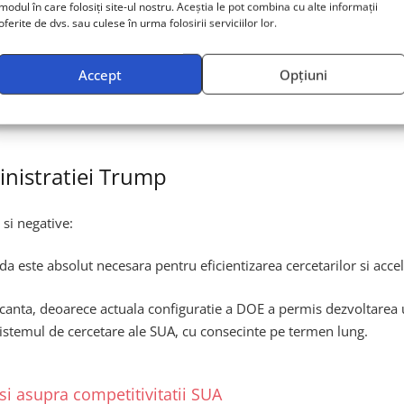
a DOE, prin redimensionarea departamentului pentru a reduce birocr
modul în care folosiți site-ul nostru. Aceștia le pot combina cu alte informații
oferite de dvs. sau culese în urma folosirii serviciilor lor.
prin reducerea rolului direct al guvernului si incurajarea firmelor p
Accept
Opțiuni
anagement mai eficient si prin focalizarea exclusiva pe ariile consi
inistratiei Trump
 si negative:
 este absolut necesara pentru eficientizarea cercetarilor si acceler
canta, deoarece actuala configuratie a DOE a permis dezvoltarea uno
sistemul de cercetare ale SUA, cu consecinte pe termen lung.
e si asupra competitivitatii SUA