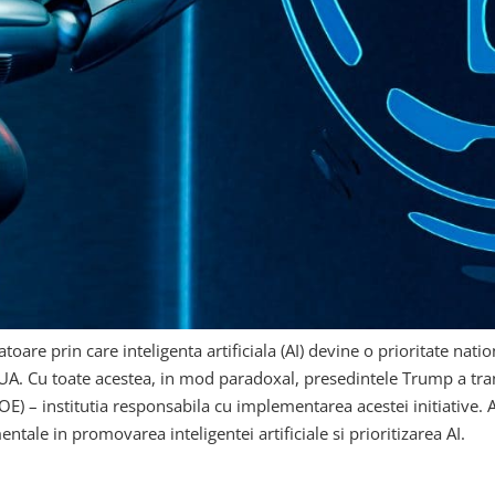
oare prin care inteligenta artificiala (AI) devine o prioritate nati
n SUA. Cu toate acestea, in mod paradoxal, presedintele Trump a tran
E) – institutia responsabila cu implementarea acestei initiative. 
entale in promovarea inteligentei artificiale si prioritizarea AI.