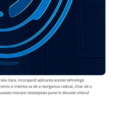
onala clara, incurajand aplicarea acestei tehnologii
smis si intentia sa de a reorganiza radical, chiar de a
Aceasta miscare neasteptata pune in discutie viitorul