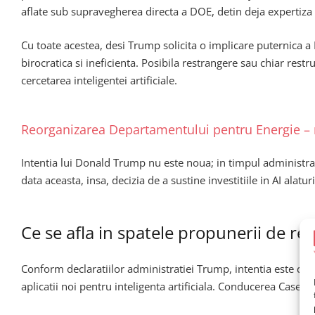
aflate sub supravegherea directa a DOE, detin deja expertiza c
Cu toate acestea, desi Trump solicita o implicare puternica a
birocratica si ineficienta. Posibila restrangere sau chiar rest
cercetarea inteligentei artificiale.
Reorganizarea Departamentului pentru Energie – 
Intentia lui Donald Trump nu este noua; in timpul administr
data aceasta, insa, decizia de a sustine investitiile in AI ala
Ce se afla in spatele propunerii de re
Conform declaratiilor administratiei Trump, intentia este de a
aplicatii noi pentru inteligenta artificiala. Conducerea Casei