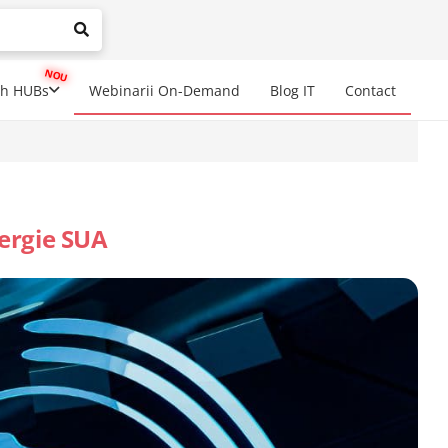
mplete results are available use up and down arrows to review a
ch HUBs
Webinarii On-Demand
Blog IT
Contact
ergie SUA