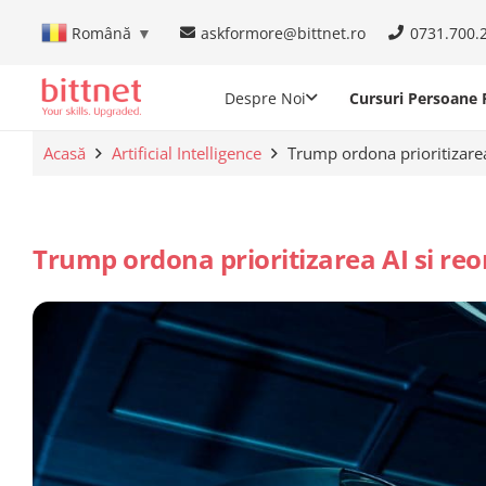
askformore@bittnet.ro
0731.700.
Română
▼
Despre Noi
Cursuri Persoane F
Acasă
Artificial Intelligence
Trump ordona prioritizare
Trump ordona prioritizarea AI si r