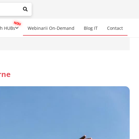
mplete results are available use up and down arrows to review a
ch HUBs
Webinarii On-Demand
Blog IT
Contact
rne