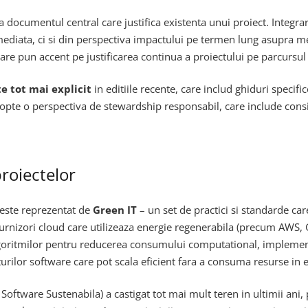
 documentul central care justifica existenta unui proiect. Integr
imediata, ci si din perspectiva impactului pe termen lung asupra me
re pun accent pe justificarea continua a proiectului pe parcursul i
e tot mai explicit
in editiile recente, care includ ghiduri speci
opte o perspectiva de stewardship responsabil, care include conside
proiectelor
h este reprezentat de
Green IT
– un set de practici si standarde ca
furnizori cloud care utilizeaza energie regenerabila (precum AWS,
algoritmilor pentru reducerea consumului computational, implemen
urilor software care pot scala eficient fara a consuma resurse in 
 Software Sustenabila) a castigat tot mai mult teren in ultimii ani