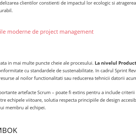
delizarea clientilor constienti de impactul lor ecologic si atragerea
urabil.
giile moderne de project management
grata in mai multe puncte cheie ale procesului.
La nivelul Produc
conformitate cu standardele de sustenabilitate. In cadrul Sprint Re
surse al noilor functionalitati sau reducerea tehnicii datorii acu
ortante artefacte Scrum – poate fi extins pentru a include criterii 
e echipele viitoare, solutia respecta principiile de design accesi
arui membru al echipei.
PMBOK