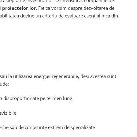
asteptarile investitorilor se intensifica, companiile de
 proiectelor lor
. Fie ca vorbim despre dezvoltarea de
abilitatea devine un criteriu de evaluare esential inca din
u la utilizarea energiei regenerabile, desi acestea sunt
lude:
turi disproportionate pe termen lung
evizibile
erne sau de cunostinte extrem de specializate