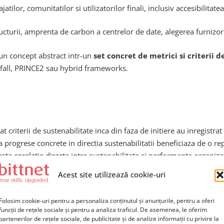
tilor, comunitatilor si utilizatorilor finali, inclusiv accesibilitatea
ructurii, amprenta de carbon a centrelor de date, alegerea furnizori
-un concept abstract intr-un
set concret de metrici si criterii d
erfall, PRINCE2 sau hybrid frameworks.
t criterii de sustenabilitate inca din faza de initiere au inregistra
a progrese concrete in directia sustenabilitatii beneficiaza de o re
sta corelatie directa intre sustenabilitate si performanta organiza
Acest site utilizează cookie-uri
Folosim cookie-uri pentru a personaliza conținutul și anunțurile, pentru a oferi
nele ca predictor al succesului
funcții de rețele sociale și pentru a analiza traficul. De asemenea, le oferim
partenerilor de rețele sociale, de publicitate și de analize informații cu privire la