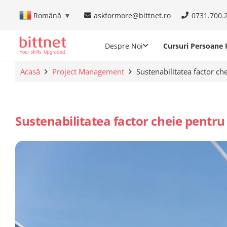
askformore@bittnet.ro
0731.700.
Română
▼
Despre Noi
Cursuri Persoane F
Acasă
Project Management
Sustenabilitatea factor c
Sustenabilitatea factor cheie pentr