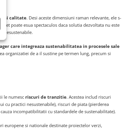
t si calitate
. Desi aceste dimensiuni raman relevante, ele s-
 buget poate esua spectaculos daca solutia dezvoltata nu este
ce nesustenabile.
ger care integreaza sustenabilitatea in procesele sale
tea organizatiei de a il sustine pe termen lung, precum si
tii le numesc
riscuri de tranzitie
. Acestea includ riscuri
ui cu practici nesustenabile), riscuri de piata (pierderea
n cauza incompatibilitatii cu standardele de sustenabilitate).
ri europene si nationale destinate proiectelor verzi,