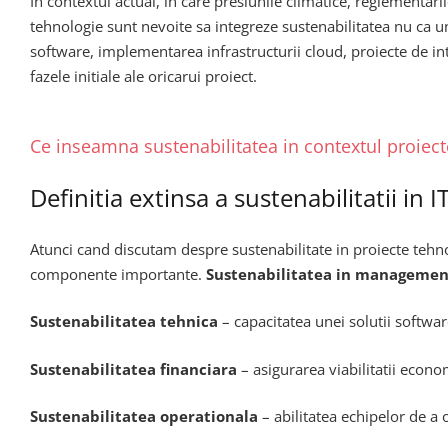
In contextul actual, in care presiunile climatice, reglementar
tehnologie sunt nevoite sa integreze sustenabilitatea nu ca u
software, implementarea infrastructurii cloud, proiecte de inte
fazele initiale ale oricarui proiect.
Ce inseamna sustenabilitatea in contextul proiect
Definitia extinsa a sustenabilitatii in I
Atunci cand discutam despre sustenabilitate in proiecte tehno
componente importante.
Sustenabilitatea in management
Sustenabilitatea tehnica
– capacitatea unei solutii softwa
Sustenabilitatea financiara
– asigurarea viabilitatii econo
Sustenabilitatea operationala
– abilitatea echipelor de 