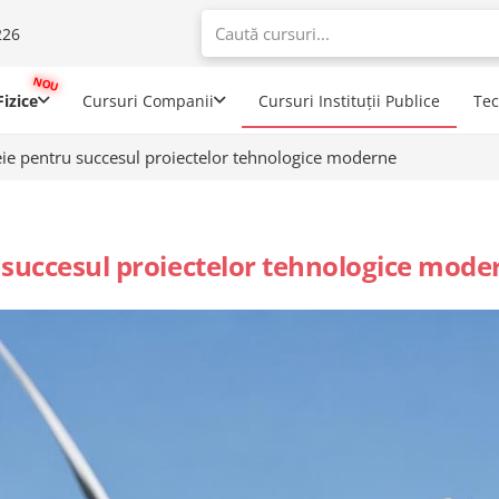
226
When autoco
izice
Cursuri Companii
Cursuri Instituții Publice
Te
heie pentru succesul proiectelor tehnologice moderne
u succesul proiectelor tehnologice mode