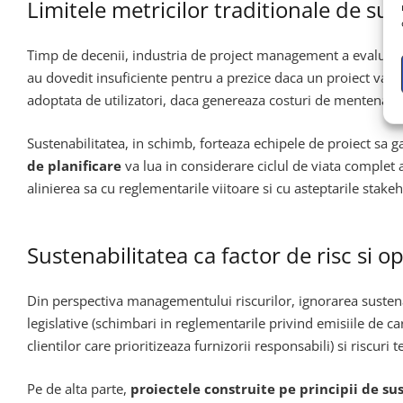
Limitele metricilor traditionale de su
Timp de decenii, industria de project management a evaluat 
au dovedit insuficiente pentru a prezice daca un proiect va g
adoptata de utilizatori, daca genereaza costuri de mentenanta
Sustenabilitatea, in schimb, forteaza echipele de proiect sa g
de planificare
va lua in considerare ciclul de viata complet 
alinierea sa cu reglementarile viitoare si cu asteptarile stakeh
Sustenabilitatea ca factor de risc si o
Din perspectiva managementului riscurilor, ignorarea sustenab
legislative (schimbari in reglementarile privind emisiile de ca
clientilor care prioritizeaza furnizorii responsabili) si riscur
Pe de alta parte,
proiectele construite pe principii de su