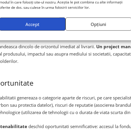
cces
modul în care folosiți site-ul nostru. Aceștia le pot combina cu alte informații
oferite de dvs. sau culese în urma folosirii serviciilor lor.
succesul unui proiect prin prisma
triunghiului de aur: timp, cos
Accept
Opțiuni
enera valoare reala pe termen lung. Un proiect livrat la timp si in
 uriase sau daca devine rapid obsoleta din cauza deciziilor tehni
andeasca dincolo de orizontul imediat al livrarii.
Un project mana
al produsului, impactul sau asupra mediului si societatii, capacita
olderilor.
portunitate
ilitatii genereaza o categorie aparte de riscuri, pe care specialis
rbon sau protectia datelor), riscuri de reputatie (asocierea brandul
i tehnologice (utilizarea de tehnologii cu o durata de viata scurta di
stenabilitate
deschid oportunitati semnificative: accesul la fondu