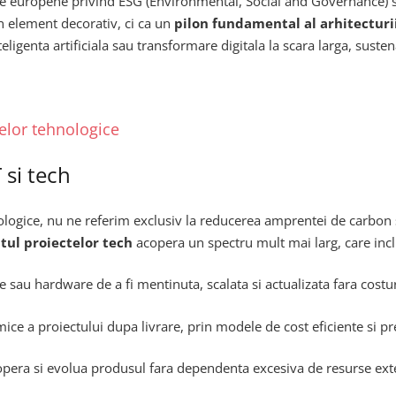
ile europene privind ESG (Environmental, Social and Governance) si 
n element decorativ, ci ca un
pilon fundamental al arhitecturii
ligenta artificiala sau transformare digitala la scara larga, susten
elor tehnologice
T si tech
logice, nu ne referim exclusiv la reducerea amprentei de carbon sa
ul proiectelor tech
acopera un spectru mult mai larg, care inc
re sau hardware de a fi mentinuta, scalata si actualizata fara cos
mice a proiectului dupa livrare, prin modele de cost eficiente si pr
a opera si evolua produsul fara dependenta excesiva de resurse ext